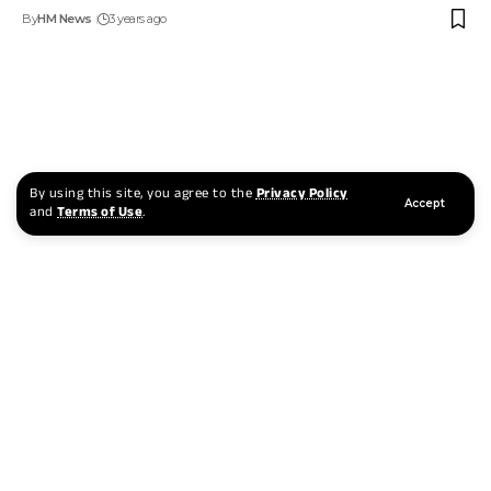
By
HM News
3 years ago
By using this site, you agree to the
Privacy Policy
Accept
and
Terms of Use
.
અંબાજી મંદિરમાં મોહનથાળના પ્રસાદનો વિવાદ હવે વડાપ્રધાન સુધી
પહોંચ્યો
By
HM News
3 years ago