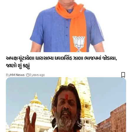
અપક્ષ ચૂંટાયેલા ધારાસભ્ય ધવલસિંહ ઝાલા ભાજપમાં જોડાયા,
જાણો શું કહ્યું
By
HM News
3 years ago