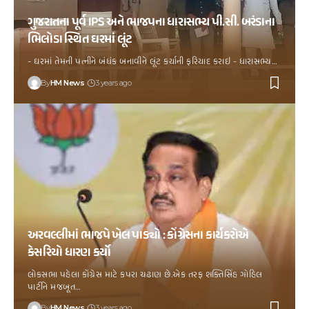
ગુજરાતના પૂર્વ IPS અને ભાજપના ધારાસભ્ય પી.સી. બરંડાના
ભિલોડા સ્થિત ઘરમાં લૂંટ
- ઘરમાં તેમની પત્નીને બંધંક બનાવીને લૂંટ કર્યાની ફરિયાદ કરાઇ - ધારાસભ્ય…
By
HM News
3 years ago
અરવલ્લીમાં ભાજપે ખેલ પાડ્યો : કોંગ્રેસના કાર્યકરોએ
કેસરિયો ધારણ કર્યો
લોકસભા પહેલા કોંગ્રેસ માટે કપરા ચઢાણ છે.એક તરફ શક્તિસિંહ ગોહિલ
પાર્ટીને મજબૂત…
By
HM News
3 years ago