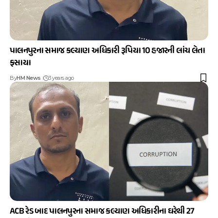
પાલનપુરના સમાજ કલ્યાણ અધિકારી રૂપિયા 10 હજારની લાંચ લેતા
ફસાયા
By
HM News
3 years ago
ACB રેડ બાદ પાલનપુરના સમાજ કલ્યાણ અધિકારીના ઘરેથી 27