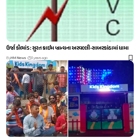
ઉર્જા કૌભાંડ : સુરત ક્રાઈમ બ્રાન્ચના અરવલ્લી-સાબરકાંઠામાં ધામા
By
HM News
3 years ago