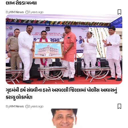
લાખ રોકડા મળ્યા
By
HM News
3 years ago
ગૃહમંત્રી હર્ષ સંઘવીના હસ્તે અરવલ્લી જિલ્લામાં પોલીસ આવાસનું
કરાયુ લોકાર્પણ
By
HM News
3 years ago