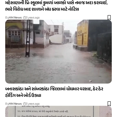
મહેસાણાની પ્રિ-સ્કૂલમાં કુમળાં બાળકો પાસે નમાજ અદા કરાવાઈ,
ભારે વિરોધ બાદ શાળાને બંધ કરવા માટે નોટિસ
By
HM News
3 years ago
બનાસકાંઠા અને સાંબરકાંઠા જિલ્લામાં ધોધમાર વરસાદ, ઠેર ઠેર
હોર્ડિંગ અને બોર્ડ ઉડ્યા
By
HM News
3 years ago