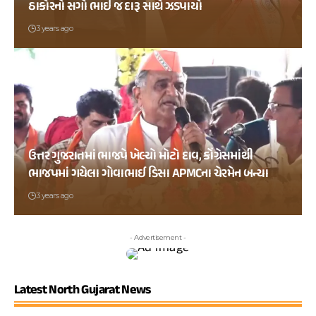
ઠાકોરનો સગો ભાઇ જ દારૂ સાથે ઝડપાયો
3 years ago
ઉત્તર ગુજરાતમાં ભાજપે ખેલ્યો મોટો દાવ, કોંગ્રેસમાંથી
ભાજપમાં ગયેલા ગોવાભાઈ ડિસા APMCના ચેરમેન બન્યા
3 years ago
- Advertisement -
Latest North Gujarat News