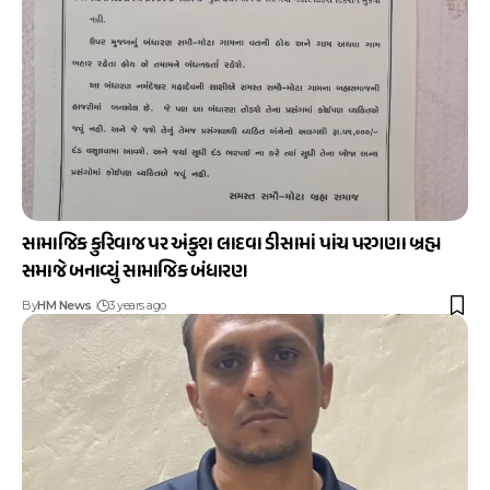
સામાજિક કુરિવાજ પર અંકુશ લાદવા ડીસામાં પાંચ પરગણા બ્રહ્મ
સમાજે બનાવ્યું સામાજિક બંધારણ
By
HM News
3 years ago