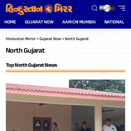
ગુજરાતી
▼
HOME
GUJARAT NOW
AAM CHI MUMBAI
NATIONAL
Hindustan Mirror
>
Gujarat Now
>
North Gujarat
North Gujarat
Top North Gujarat News