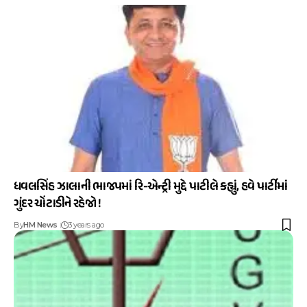
ધવલસિંહ ઝાલાની ભાજપમાં રિ-એન્ટ્રી મુદ્દે પાટીલે કહ્યું, હવે પાર્ટીમાં
ગુંદર ચોંટાડીને રહેજો !
By
HM News
3 years ago