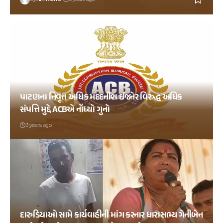
પાટણના નિવૃત્ત અધિક મદદનીશ ઈજનેર વિરુદ્ધ અધિક
સંપત્તિ મુદ્દે ACBએ નોંધ્યો ગુનો
3 years ago
દારુડિયાઓ સામે કાર્યવાહીની માંગ કરનાર ધારાસભ્ય ગેનીબેન