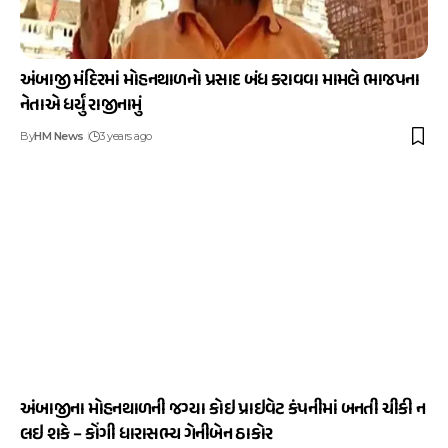
અંબાજી મંદિરમાં મોહનથાળનો પ્રસાદ બંધ કરાવવા મામલે ભાજપના
નેતાએ ધર્યું રાજીનામું
By
HM News
3 years ago
અંબાજીના મોહનથાળની જગ્યા કોઇ પ્રાઇવેટ કંપનીમાં બનતી ચીકી ન
લઇ શકે – કોંગી ધારાસભ્ય ગેનીબેન ઠાકોર