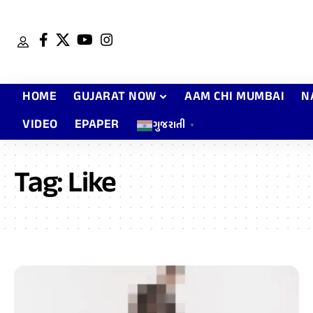
HOME
GUJARAT NOW
AAM CHI MUMBAI
N
VIDEO
EPAPER
ગુજરાતી
▼
Tag:
Like