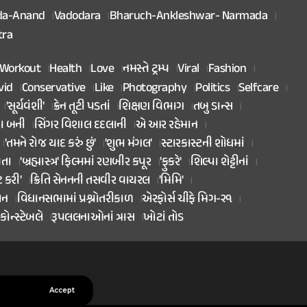
da-Anand
Vadodara
Bharuch-Ankleshwar- Narmada
tra
Workout
Health
Love
નમસ્તે ટ્રમ્પ
Viral
Fashion
vid
Conservative
Like
Photography
Politics
Selfcare
'સૂર્યવંશી'
ક્રેન તૂટી પડતાં
શિક્ષણ વિભાગ
તબુ ડાન્સ
તા બની
સિંગર વિશાલ દદલાની
એ આર રહેમાન
'તમને રોજ યાદ કરું છું'
'શુભ મંગલ'
સ્ટારકાસ્ટની શોધમાં
િતા
'બ્રહ્માસ્ત્ર' ફિલ્મમાં રણબીર કપૂર
'ફુકરે'
શિલ્પા શેટ્ટીનાં
ટ કરી'
ક્રિતિ સેનનની તસવીર વાયરલ
'મિમિ'
ાન
વિધાનસભામાં પ્રશ્નોતરીકાળ
એરફોર્સ ચીફે મિગ-૨૧
કોન્સ્ટેબલે
રૂપલલનાઓનાં ત્રાસ
ખોટાં તોડ
Accept