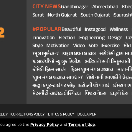
CITY NEWS
Gandhinagar
Ahmedabad
Khe
Surat
North Gujarat
South Gujarat
Saurash
#POPULAR
Beautiful
Instagood
Wellness
Innovation
Election
Engineering
Design
Co
Style
Motivation
Video
Vote
Exercise
મોત
'ભૂલ ભુલૈયા-૨'
વરૂણ ધવન ઘાયલ
સરોગેસી દ્વારા મા
'થલાઈવી'નો ન્યુ લુક રિલીઝ
ભટિંડાનો સની હિન્દુસ્તાની
કૉમેડી ફિલ્મ સાઇન
ફિલ્મ શુભ મંગલ ઝ્યાદા
માતા-પ
'શુભ મંગલ જ્યાદા સાવધાન'
'તેણે નાની બાળકીને પ્રેગ્નન્
શ્રદ્ધા કપૂર-ટાઇગર શ્રોફ
કરોડની જોગવાઇ
ઈમરાન ખ
મેટરનીટી ચાઇલ્ડ હોસ્પિટલ
વિજય નેહરા
દારૂનો કેસ
OLICY
CORRECTIONS POLICY
ETHICS & POLICY
DISCLAIMER
 you agree to the
Privacy Policy
and
Terms of Use
.