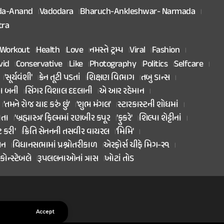
da-Anand
Vadodara
Bharuch-Ankleshwar- Narmada
tra
Workout
Health
Love
નમસ્તે ટ્રમ્પ
Viral
Fashion
vid
Conservative
Like
Photography
Politics
Selfcare
'સૂર્યવંશી'
ક્રેન તૂટી પડતાં
શિક્ષણ વિભાગ
તબુ ડાન્સ
તા બની
સિંગર વિશાલ દદલાની
એ આર રહેમાન
'તમને રોજ યાદ કરું છું'
'શુભ મંગલ'
સ્ટારકાસ્ટની શોધમાં
િતા
'બ્રહ્માસ્ત્ર' ફિલ્મમાં રણબીર કપૂર
'ફુકરે'
શિલ્પા શેટ્ટીનાં
ટ કરી'
ક્રિતિ સેનનની તસવીર વાયરલ
'મિમિ'
ાન
વિધાનસભામાં પ્રશ્નોતરીકાળ
એરફોર્સ ચીફે મિગ-૨૧
કોન્સ્ટેબલે
રૂપલલનાઓનાં ત્રાસ
ખોટાં તોડ
Accept