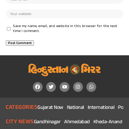
Save my name, email, and website in this browser for the next
time I comment.
CATEGORIES
Gujarat Now
National
International
Politi
CITY NEWS
Gandhinagar
Ahmedabad
Kheda-Anand
V