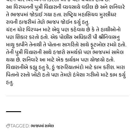
ચંદન ચોર વિરપ્પનના કિસ્સા આજે પણ ચર્ચાતા હોય છે.
આ વિરપ્પનની પુત્રી વિદ્યારાની વ્યવસાયે વકીલ છે અને શનિવારે
તે ભાજપમાં જોડાઈ ગયા હતા. રાષ્ટ્રિય મહાસિચવ મુરલીધર
રાવની હાજરીમાં તેણે ભાજપ જોઈન કર્યુ હતુ.
ચંદન ચોર વિરપ્પન માટે એવુ પણ કહેવાય છે કે તે હાથીઓનો
પણ શિકાર કરતો હતો. એક પોલીસ અધિકારી પી શ્રીનિવાસનુ
માથુ કાપીને તેનાથી તે પોતાના સાગરિતો સાથે ફૂટબોલ રમ્યો હતો.
તેની પુત્રી વિદ્યારાની સાથે હજારો સમર્થકો પણ ભાજપમાં સામેલ
થયા છે. શનિવારે આ માટે એક કાર્યક્રમ પણ યોજાયો હતો.
વિદ્યારાનીએ કહ્યુ હતુ કે, હું જરુરિયાતમંદો માટે કામ કરીશ. મારા
પિતાનો રસ્તો ખોટો હતો પણ તેમણે હંમેશા ગરીબો માટે કામ કર્યુ
હતુ.
ભાજપમાં સામેલ
TAGGED: