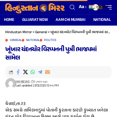
Aa
ગુજરાતી
▼
HOME
GUJARAT NOW
AAM CHI MUMBAI
NATIONAL
Hindustan Mirror
>
General
>
ખૂંખાર ચંદનચોર વિરપ્પનની પુત્રી ભાજપમાં સામેલ
GENERAL
NATIONAL
POLITICS
ખૂંખાર ચંદનચોર વિરપ્પનની પુત્રી ભાજપમાં
સામેલ
HM NEWS
6 years ago
Last updated: 23/02/2020 12:44 PM
ચેન્નાઇ,તા.૨૩
એક સમયે તામિલનાડુમાં પોતાની ક્રુરતાના કારણે કુખ્યાત બનેલા