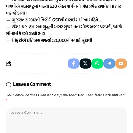
વળવીએ મહારાષ્ટ્રમાં પાડયો 620 એકર જમીનનો ખેલ : એક રાજનેતાના તાર
પણ જોડાયા !
ગુજરાત સરકારની તિજોરી GSTથી ભરાઈ ગઈ! આ મહિને….
ઈઝરાયલ-હમાસના યુદ્ધની અસર ગુજરાતના ગોલ્ડ બજાર પર પડી, જાણો
સોનામાં કેટલો વધ્યો ભાવ
નિફટીએ ઇતિહાસ સર્જ્યો : 20,000ની સપાટી કૂદાવી
Leave a Comment
Your email address will not be published.
Required fields are marked
*