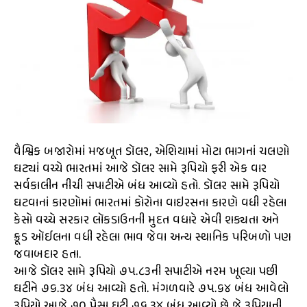
વૈશ્વિક બજારોમાં મજબૂત ડૉલર, એશિયામાં મોટા ભાગનાં ચલણો
ઘટ્યાં વચ્ચે ભારતમાં આજે ડૉલર સામે રૂપિયો ફરી એક વાર
સર્વકાલીન નીચી સપાટીએ બંધ આવ્યો હતો. ડૉલર સામે રૂપિયો
ઘટવાનાં કારણોમાં ભારતમાં કોરોના વાઇરસના કારણે વધી રહેલા
કેસો વચ્ચે સરકાર લૉકડાઉનની મુદત વધારે એવી શક્યતા અને
ક્રૂડ ઑઈલના વધી રહેલા ભાવ જેવા અન્ય સ્થાનિક પરિબળો પણ
જવાબદાર હતા.
આજે ડૉલર સામે રૂપિયો ૭૫.૮૩ની સપાટીએ નરમ ખૂલ્યા પછી
ઘટીને ૭૬.૩૪ બંધ આવ્યો હતો. મંગળવારે ૭૫.૬૪ બંધ આવેલો
રૂપિયો આજે ૭૦ પૈસા ઘટી ૭૬.૩૪ બંધ આવ્યો છે જે રૂપિયાની