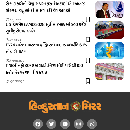
રોકાણકારોનો વિશ્વાસ પરત ફરતાં અદાણીએ 1 અબજ
ડોલરથી વધુ લોનની કામગીરીને વેગ આપ્યો
3 years ago
US ચિપમેકર AMD 2028 સુધીમાં ભારતમાં $40 કરોડ
સુધીનું રોકાણ કરશે
3 years ago
FY24 માટેના ભારતના વૃદ્ધિદરનો અંદાજ વધારીને 6.1%
નોંધાશે : IMF
3 years ago
PNBનો નફો 307 ટકા વધ્યો, નિરવ મોદી પાસેથી 100
કરોડ રિકવર થવાની શક્યતા
3 years ago