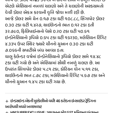
આવે છે. ડૉલર વૈશ્વિક કરન્સી બજારમાં સૌથી મજબૂત ચલણ છે
એટલે એશિયાનાં નબળાં ચલણો અને તે ચલણોની અસ્કયામતો
વેચી ડૉલર એકત્ર કરવાની વૃત્તિ જોવા મળી રહી છે.
આજે ડૉલર સામે યેન ૦.૧૭ ટકા ઘટી ૧૦૮.૮૮, સિંગાપોર ડૉલર
૦.૩૦ ટકા ઘટી ૧.૪૨૭, થાઈલૅન્ડનો ભાત ૦.૧૨ ટકા હતી
૩૨.૭૯૦, ફિલિપાઈન્સનો પેસો ૦.૨૦ ટકા ઘટી ૫૦.૬૧
ઇન્ડોનેશિયાનો રૂપિયો ૦.૬૫ ટકા ઘટી ૧૬૨૩૦, મલેશિયન રિંગિટ
૪.૩૩૫ ઉપર સ્થિર જ્યારે ચીનનો યુઆન ૦.૩૦ ટકા ઘટી
૭.૦૬૬ની સપાટીએ બંધ આવ્યા હતા.
ચાલુ કેલેન્ડર વર્ષમાં ઇન્ડોનેશિયાનો રૂપિયો ડૉલર સામે ૧૪.૪૮
ટકા ઘટી ગયો છે અને એશિયામાં સૌથી નબળું ચલણ છે. આ
ઉપરાંત સિંગાપોર ડૉલર ૫.૮૧ ટકા, કોરિયન વોન ૫.૧૧ ટકા,
થાઈલૅન્ડનો ભાત ૮.૭૮ ટકા, મલેશિયાનો રિંગિટ ૫.૬૭ ટકા અને
ચીનનો યુઆન ૧.૪૫ ટકા ઘટી ગયા છે.
ઇન્ડસઇન્ડ બેંકની મુશ્કેલીઓ વધી! 46 કરોડના ઇન્સાઇડર ટ્રેડિંગના
આરોપથી મચ્યો ખળભળાટ
HM SUPER EXCLUSIVE : ગુજરાતના સ્ટેટ GST કમિશનર ચંદ્રકાન્ત