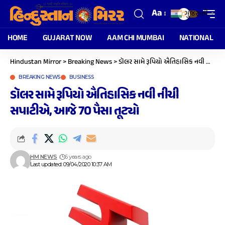
Aa
ગુજરાતી
▼
HOME
GUJARAT NOW
AAM CHI MUMBAI
NATIONAL
Hindustan Mirror
>
Breaking News
>
ડૉલર સામે રૂપિયો ઐતિહાસિક નવી નીચી સપાટીએ, આજે 70 પૈસા તૂટ્યો
BREAKING NEWS
BUSINESS
ડૉલર સામે રૂપિયો ઐતિહાસિક નવી નીચી
સપાટીએ, આજે 70 પૈસા તૂટ્યો
HM NEWS
6 years ago
Last updated: 09/04/2020 10:37 AM