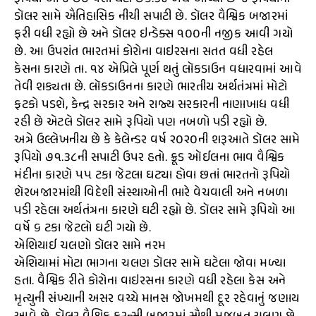
ડૉલર સામે ઐતિહાસિક નીચી સપાટી છે. ડૉલર વૈશ્વિક બજારમાં
ફરી વધી રહ્યો છે અને ડૉલર ઇન્ડેક્સ ૧૦૦ની નજીક આવી ગયો
છે. આ ઉપરાંત ભારતમાં કોરોના વાઇરસના સતત વધી રહેલ
કેસના કારણે તા. ૧૪ એપ્રિલે પૂર્ણ થતું લૉકડાઉન વધારવામાં આવે
તેવી શક્યતા છે. લૉકડાઉનના કારણે ભારતીય અર્થતંત્રમાં મોટો
ફટકો પડશે, કેન્દ્ર સરકાર અને રાજ્ય સરકારની નાણાખાધ વધી
રહી છે એટલે ડૉલર સામે રૂપિયો પણ નબળો પડી રહ્યો છે.
અત્રે ઉલ્લેખનીય છે કે કેલેન્ડર વર્ષ ૨૦૨૦ની શરૂઆતે ડૉલર સામે
રૂપિયો ૭૧.૩૮ની સપાટી ઉપર હતો. ક્રૂડ ઑઈલના ભાવ વૈશ્વિક
મંદીના કારણે ૫૫ ટકા જેટલા ઘટ્યા હોવા છતાં ભારતનો રૂપિયો
શૅરબજારમાંથી વિદેશી સંસ્થાઓની ભારે વેચવાલી અને નબળા
પડી રહેલા અર્થતંત્રના કારણે ઘટી રહ્યો છે. ડૉલર સામે રૂપિયો આ
વર્ષે ૬ ટકા જેટલો ઘટી ગયો છે.
એશિયાઈ ચલણો ડૉલર સામે નરમ
એશિયામાં મોટા ભાગના ચલણ ડૉલર સામે ઘટેલા જોવા મળ્યા
હતા. વૈશ્વિક રીતે કોરોના વાઇરસના કારણે વધી રહેલા કેસ અને
મૃત્યુની સંખ્યાની અસર વચ્ચે માનસ જોખમથી દૂર રહેવાનું જણાય