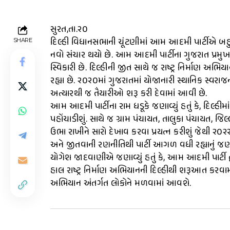
સુરત,તા.૨૦
દિલ્હી વિધાનસભાની ચૂંટણીમાં આમ આદમી પાર્ટીએ બહુમ
SHARE
નવો સંચાર થયો છે. આમ આદમી પાર્ટીના ગુજરાત પ્રમુખ
સ્વિકારી છે. દિલ્હીની જીત સાથે જ રાષ્ટ્ર નિર્માણ અભિ
રહ્યા છે. ૨૦૨૦માં ગુજરાતમાં યોજાનારી સ્થાનિક સ્વ
અત્યારથી જ તૈયારીઓ શરૂ કરી દેવામાં આવી છે.
આમ આદમી પાર્ટીના રામ ધડૂકે જણાવ્યું હતું કે, દિલ્હી
પહોંચાડીશું. સાથે જ ગ્રામ પંચાયત, તાલુકા પંચાયત, 
ઉભા રાખીને સારો દેખાવ કરવા પ્રયત્ન કરીશું જેથી ૨
અને જીતવાની રણનીતિથી પાર્ટી આગળ વધી રહ્યાનું જણાવ્
યોગેશ જાદવાણીએ જણાવ્યું હતું કે, આમ આદમી પાર્ટી દ
હાલ રાષ્ટ્ર નિર્માણ અભિયાનની દિલ્હીથી શરૂઆત કરવ
અભિયાન અંતર્ગત લોકોને મળવામાં આવશે.