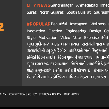
CITY NEWS
Gandhinagar
Ahmedabad
Khe
Surat
North Gujarat
South Gujarat
Saurash
#POPULAR
Beautiful
Instagood
Wellness
Innovation
Election
Engineering
Design
Co
Style
Motivation
Video
Vote
Exercise
મોત
'ભૂલ ભુલૈયા-૨'
વરૂણ ધવન ઘાયલ
સરોગેસી દ્વારા મા
'થલાઈવી'નો ન્યુ લુક રિલીઝ
ભટિંડાનો સની હિન્દુસ્તાની
કૉમેડી ફિલ્મ સાઇન
ફિલ્મ શુભ મંગલ ઝ્યાદા
માતા-પ
'શુભ મંગલ જ્યાદા સાવધાન'
'તેણે નાની બાળકીને પ્રેગ્નન્
શ્રદ્ધા કપૂર-ટાઇગર શ્રોફ
કરોડની જોગવાઇ
ઈમરાન ખ
મેટરનીટી ચાઇલ્ડ હોસ્પિટલ
વિજય નેહરા
દારૂનો કેસ
OLICY
CORRECTIONS POLICY
ETHICS & POLICY
DISCLAIMER