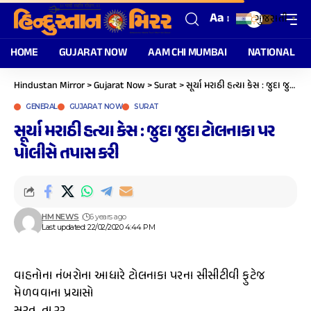
Aa
ગુજરાતી
▼
HOME
GUJARAT NOW
AAM CHI MUMBAI
NATIONAL
Hindustan Mirror
>
Gujarat Now
>
Surat
>
સૂર્યા મરાઠી હત્યા કેસ : જુદા જુદા ટોલનાકા પર પોલીસે તપાસ કરી
GENERAL
GUJARAT NOW
SURAT
સૂર્યા મરાઠી હત્યા કેસ : જુદા જુદા ટોલનાકા પર
પોલીસે તપાસ કરી
HM NEWS
6 years ago
Last updated: 22/02/2020 4:44 PM
વાહનોના નંબરોના આધારે ટોલનાકા પરના સીસીટીવી ફુટેજ
મેળવવાના પ્રયાસો