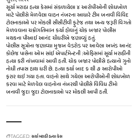
સુરત, તા.૨૨
સૂર્યા મરાઠા હત્યા કેસમાં સંકળાયેલા ૪ આરોપીઓની શોધખોળ
માટે પોલીસે મેળવેલા વાહન નંબરના આધારે ટીમ બનાવી વિવિદ
ટોલનાકાઓ પર મોકલી સીસીટીવી ફુટેજ તથા અન્ય જરૂરી વિગતો
મેળવવાના ચક્રોગતિમાïન કર્યા હોવાનું ચોક બજાર પોલીસ
મથકના પીઆઈ આનંદ ચૌધરીએ જણાવ્યું હતું.
પોલીસ સૂત્રોના જણાવ્યા મુજબ વેડરોડ પર આવેલા અખંડ આનંદ
કોલેજ પાસેના ઓમ સાંઈ એપાર્ટમેન્ટની :ઓફિસમાં સૂર્યા મરાઠીની
હત્યા કરી નાંખવામાં આવી હતી. ચોક બજાર પોલીસે હત્યાનો ગુનો
નોધી તપાસ હાથ ધરી છે. હત્યા કર્યા બાદ ૬ થી ૭ આરોપીઓ
ફરાર થઈ ગયા હતા. વાહનો સાથે ગયેલા આરોપીઓની શોધખોળ
કરવા માટે મેળવેલ વાહનોના નંબરથી પોલીસે વિવિધ ટીમો
બનાવી જુદા જુદા ટોલનાકાઓ પર મોકલી આપી હતી.
સૂર્યા મરાઠી હત્યા કેસ
TAGGED: