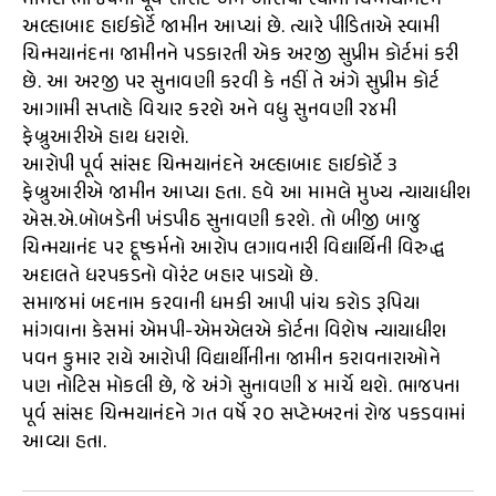
મામલે ભાજપના પૂર્વ સાંસદ અને આરોપી સ્વામી ચિન્મયાનંદને
અલ્હાબાદ હાઈકોર્ટે જામીન આપ્યાં છે. ત્યારે પીડિતાએ સ્વામી
ચિન્મયાનંદના જામીનને પડકારતી એક અરજી સુપ્રીમ કોર્ટમાં કરી
છે. આ અરજી પર સુનાવણી કરવી કે નહીં તે અંગે સુપ્રીમ કોર્ટ
આગામી સપ્તાહે વિચાર કરશે અને વધુ સુનવણી ૨૪મી
ફેબ્રુઆરીએ હાથ ધરાશે.
આરોપી પૂર્વ સાંસદ ચિન્મયાનંદને અલ્હાબાદ હાઈકોર્ટે ૩
ફેબ્રુઆરીએ જામીન આપ્યા હતા. હવે આ મામલે મુખ્ય ન્યાયાધીશ
એસ.એ.બોબડેની ખંડપીઠ સુનાવણી કરશે. તો બીજી બાજુ
ચિન્મયાનંદ પર દૂષ્કર્મનો આરોપ લગાવનારી વિદ્યાર્થિની વિરુદ્ધ
અદાલતે ધરપકડનો વોરંટ બહાર પાડયો છે.
સમાજમાં બદનામ કરવાની ધમકી આપી પાંચ કરોડ રૂપિયા
માંગવાના કેસમાં એમપી-એમએલએ કોર્ટના વિશેષ ન્યાયાધીશ
પવન કુમાર રાયે આરોપી વિદ્યાર્થીનીના જામીન કરાવનારાઓને
પણ નોટિસ મોકલી છે, જે અંગે સુનાવણી ૪ માર્ચે થશે. ભાજપના
પૂર્વ સાંસદ ચિન્મયાનંદને ગત વર્ષે ૨૦ સપ્ટેમ્બરનાં રોજ પકડવામાં
આવ્યા હતા.