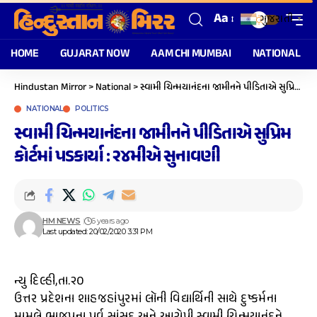
Aa
ગુજરાતી
▼
HOME
GUJARAT NOW
AAM CHI MUMBAI
NATIONAL
Hindustan Mirror
>
National
>
સ્વામી ચિન્મયાનંદના જામીનને પીડિતાએ સુપ્રિમ કોર્ટમાં પડકાર્યા : ૨૪મીએ સુનાવણી
NATIONAL
POLITICS
સ્વામી ચિન્મયાનંદના જામીનને પીડિતાએ સુપ્રિમ
કોર્ટમાં પડકાર્યા : ૨૪મીએ સુનાવણી
HM NEWS
6 years ago
Last updated: 20/02/2020 3:31 PM
ન્યુ દિલ્હી,તા.૨૦
ઉત્તર પ્રદેશના શાહજહાંપુરમાં લૉની વિદ્યાર્થિની સાથે દુષ્કર્મના