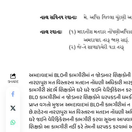
અમદાવાદમાં BLOની કામગીરીમાં ન જોડાનાર શિક્ષકો
નારણપુરા મત વિસ્તારના મતદાન નોંધણી અધિકારી મારફ
SHARE
કામગીરી સંદર્ભે શિક્ષકોને ઘરે ધરે જઈને વેરિફીકેશન 
BLO કામગીરીમાં ન જોડાનાર શિક્ષકોને ધરપકડની ધમક
પ્રાપ્ત વગતો મુજબ અમદાવાદમાં BLOની કામગીરીમાં 
છે.શહેરના નારણપુરા મત વિસ્તારના મતદાન નોંધણી અધિકા
ઘરે જઈને વેરિફિકેશનની કામગીરી કરવા સૂચના આપવા
શિક્ષકો આ કામગીરી નહીં કરે તેમની ધરપકડ કરવામાં