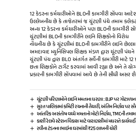
12 કેડરના કર્મચારીઓને BLOની કામગીરી સોંપવા આદે
ઉલ્લેખનીય છે કે તાજેતરમાં જ ચૂંટણી પંચે તમામ કલે
અન્ય 12 કેડરના કર્મચારીઓને પણ BLOની કામગીરી સ
ચૂંટણીમાં BLOની કામગીરીને લઈને શિક્ષકોનો વિરોધ
નોંધનીય છે કે ચૂંટણીમાં BLOની કામગીરીને લઈને છેલ્લ
અમદાવાદ મ્યુનિસિપલ શિક્ષક મંડળ દ્વારા ચૂંટણી પંચને 
ચૂંટણી પંચ દ્વારા BLO અંતર્ગત સર્વેની કામગીરી માટે
છતા શિક્ષકોને ટાર્ગેટ કરવામાં આવી રહ્યા છે અને તે ય
પ્રકારની કામગીરી સોંપવામાં આવે છે તેની સીધી અસર શૈ
ચૂંટણી પરિણામોને લઈને મમતાના ધરણા : BJP પર ગોટાળાન
સુરત પાલિકામાં કમિટી રચનાની તૈયારી, અંતિમ નિર્ણય પર સ
આંતરિક અસંતોષ વચ્ચે મમતાનો મોટો નિર્ણય, TMCની તમ
કાશી રેલવે સ્ટેશન વિકાસ માટે વારાણસીમાં મધરાતે કાર્યવાહ
રવીના ટંડનના ભાઈના ઘરમાંથી ₹25 લાખની ચોરી