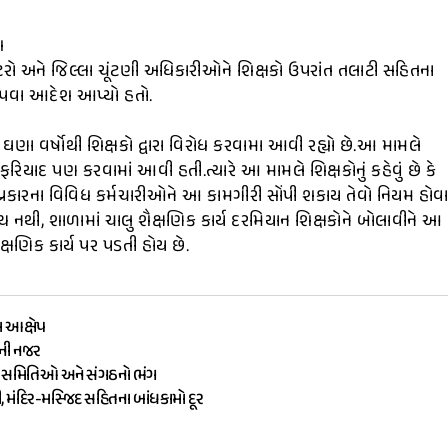
શ
કટરો અને જિલ્લા ચૂંટણી અધિકારીઓને શિક્ષકો ઉપરાંત તલાટી સહિતના
ોંપવા આદેશ આપ્યો હતો.
ા ઘણા વર્ષોથી શિક્ષકો દ્વારા વિરોધ કરવામા આવી રહ્યો છે.આ મામલે
ફરિયાદ પણ કરવામાં આવી હતી.ત્યારે આ મામલે શિક્ષકોનું કહેવું છે કે
 12 પ્રકારના વિવિધ કર્મચારીઓને આ કામગીરી સોંપી શકાય તેવો નિયમ હોવ
ોગ્ય નથી, શાળામાં ચાલુ શૈક્ષણિક કાર્ય દરમિયાન શિક્ષકોને બોલાવીને આ
ક્ષણિક કાર્ય પર પડતી હોય છે.
ા આક્ષેપ
ૌની નજર
ામ સમિતિઓ અને સંગઠનો ભંગ
ી, મંદિર-મસ્જિદ સહિતના બાંધકામો દૂર