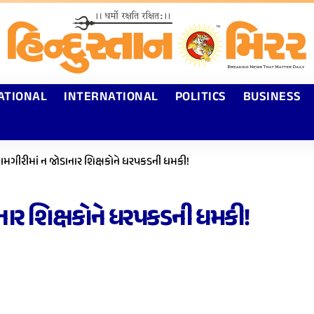
ATIONAL
INTERNATIONAL
POLITICS
BUSINESS
મગીરીમાં ન જોડાનાર શિક્ષકોને ધરપકડની ધમકી!
નાર શિક્ષકોને ધરપકડની ધમકી!