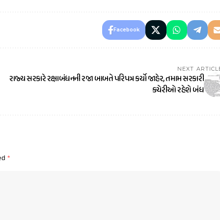
Facebook
NEXT ARTICL
રાજ્ય સરકારે રક્ષાબંધનની રજા બાબતે પરિપત્ર કર્યો જાહેર, તમામ સરકારી
કચેરીઓ રહેશે બંધ
ked
*