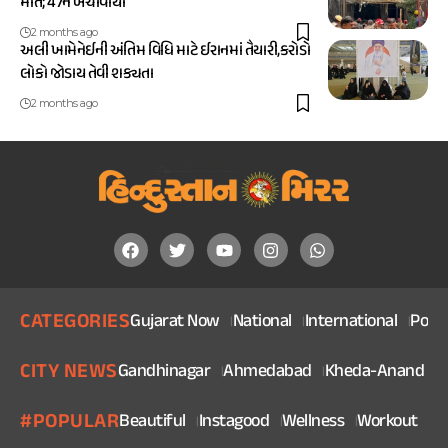
મોત; 47ને બચાવાયા
2 months ago
અલી ખામેનેઈની અંતિમ વિધિ માટે ઈરાનમાં તૈયારી,કરોડો
લોકો જોડાય તેવી શક્યતા
2 months ago
CATEGORIES
Gujarat Now
National
International
Politi
CITY NEWS
Gandhinagar
Ahmedabad
Kheda-Anand
V
#POPULAR
Beautiful
Instagood
Wellness
Workout
He