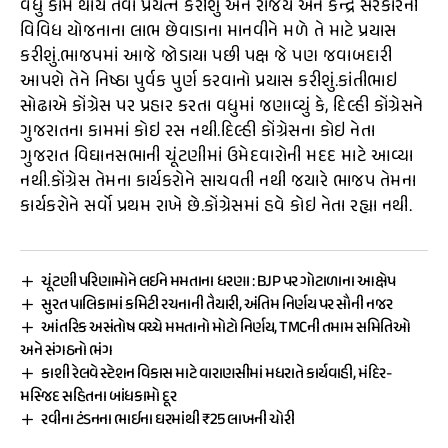
વધુ કામ થાય તેવા પ્રયત્ન કરીશુ અને રાજય અને કેન્દ્ર સરકારની
વિવિધ યોજનાના લાભ છેવાડાના માનવીને મળે તે માટે પ્રયાસ
કરીશું.ભાજપમાં આજે જોડાયા પછી પક્ષ જે પણ જવાબદારી
આપશે તેને નિષ્ઠા પુર્વક પુર્ણ કરવાનો પ્રયાસ કરીશું.કાંતીભાઇ
સોઢાએ કોંગ્રેસ પર પ્રહાર કરતા વધુમાં જણાવ્યું કે, દિલ્હી કોંગ્રેસને
ગુજરાતના કામમાં કોઇ રસ નથી.દિલ્હી કોંગ્રેસના કોઇ નેતા
ગુજરાત વિઘાનસભાની ચૂંટણીમાં ઉમેદવારોની મદદ માટે આવ્યા
નથી.કોંગ્રેસ તેમના કાર્યકરોને સાચવતી નથી જયારે ભાજપ તેમના
કાર્યકરોને સર્વો પ્રથમ રાખે છે.કોંગ્રેસમાં હવે કોઇ નેતા રહ્યા નથી.
ચૂંટણી પરિણામોને લઈને મમતાના ધરણા : BJP પર ગોટાળાના આક્ષેપ
સુરત પાલિકામાં કમિટી રચનાની તૈયારી, અંતિમ નિર્ણય પર સૌની નજર
આંતરિક અસંતોષ વચ્ચે મમતાનો મોટો નિર્ણય, TMCની તમામ સમિતિઓ
અને સંગઠનો ભંગ
કાશી રેલવે સ્ટેશન વિકાસ માટે વારાણસીમાં મધરાતે કાર્યવાહી, મંદિર-
મસ્જિદ સહિતના બાંધકામો દૂર
રવીના ટંડનના ભાઈના ઘરમાંથી ₹25 લાખની ચોરી