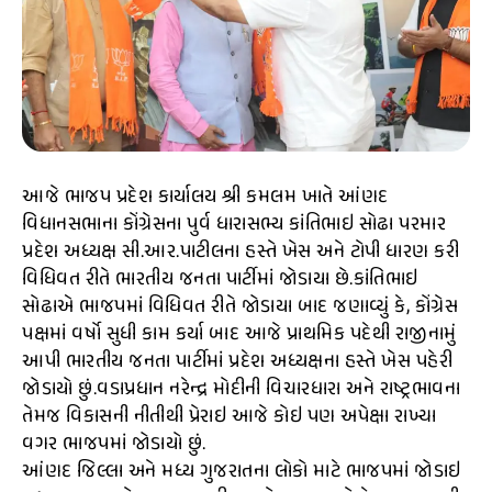
આજે ભાજપ પ્રદેશ કાર્યાલય શ્રી કમલમ ખાતે આંણદ
વિધાનસભાના કોંગ્રેસના પુર્વ ધારાસભ્ય કાંતિભાઇ સોઢા પરમાર
પ્રદેશ અધ્યક્ષ સી.આર.પાટીલના હસ્તે ખેસ અને ટોપી ધારણ કરી
વિધિવત રીતે ભારતીય જનતા પાર્ટીમાં જોડાયા છે.કાંતિભાઇ
સોઢાએ ભાજપમાં વિધિવત રીતે જોડાયા બાદ જણાવ્યું કે, કોંગ્રેસ
પક્ષમાં વર્ષો સુધી કામ કર્યા બાદ આજે પ્રાથમિક પદેથી રાજીનામું
આપી ભારતીય જનતા પાર્ટીમાં પ્રદેશ અધ્યક્ષના હસ્તે ખેસ પહેરી
જોડાયો છું.વડાપ્રધાન નરેન્દ્ર મોદીની વિચારધારા અને રાષ્ટ્રભાવના
તેમજ વિકાસની નીતીથી પ્રેરાઇ આજે કોઇ પણ અપેક્ષા રાખ્યા
વગર ભાજપમાં જોડાયો છું.
આંણદ જિલ્લા અને મધ્ય ગુજરાતના લોકો માટે ભાજપમાં જોડાઇ