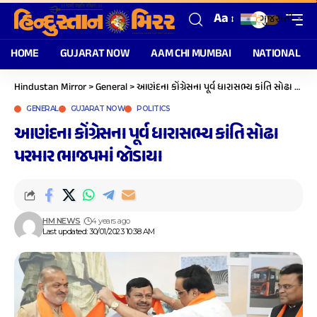
Aa
ગુજરાતી
▼
HOME
GUJARAT NOW
AAM CHI MUMBAI
NATIONAL
Hindustan Mirror
>
General
>
આણંદના કોંગ્રેસના પૂર્વ ધારાસભ્ય કાંતિ સોઢા પરમાર ભાજપમાં જોડાયા
GENERAL
GUJARAT NOW
POLITICS
આણંદના કોંગ્રેસના પૂર્વ ધારાસભ્ય કાંતિ સોઢા
પરમાર ભાજપમાં જોડાયા
HM NEWS
4 years ago
Last updated: 30/01/2023 10:38 AM