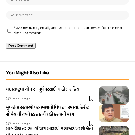
Save my name, email, and website in this browser for the next
time I comment.
You Might Also Like
મહારાષ્ટ્રમાં ચોમાસા પૂર્વે વરસાદી માહોલ સક્રિય
2 months ago
મુંબઈના રસ્તાઓ પર નમાજનો વિવાદ ગરમાયો, કિરીટ
સોમૈયાની તંત્રને કડક કાર્યવાહી કરવાની માંગ
2 months ago
માલવિયા નગરમાં ભીષણ આગથી હાહાકાર, 20 લોકોના