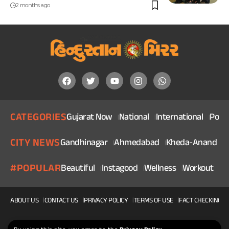
2 months ago
CATEGORIES
Gujarat Now
National
International
Politi
CITY NEWS
Gandhinagar
Ahmedabad
Kheda-Anand
V
#POPULAR
Beautiful
Instagood
Wellness
Workout
He
ABOUT US
CONTACT US
PRIVACY POLICY
TERMS OF USE
FACT CHECKING P