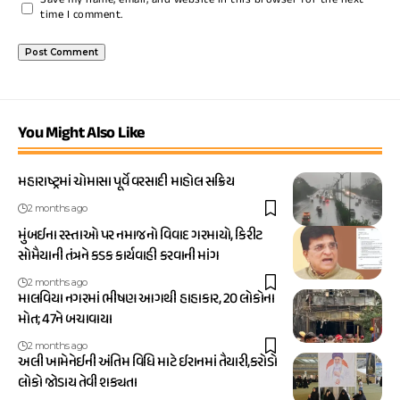
Save my name, email, and website in this browser for the next
time I comment.
You Might Also Like
મહારાષ્ટ્રમાં ચોમાસા પૂર્વે વરસાદી માહોલ સક્રિય
2 months ago
મુંબઈના રસ્તાઓ પર નમાજનો વિવાદ ગરમાયો, કિરીટ
સોમૈયાની તંત્રને કડક કાર્યવાહી કરવાની માંગ
2 months ago
માલવિયા નગરમાં ભીષણ આગથી હાહાકાર, 20 લોકોના
મોત; 47ને બચાવાયા
2 months ago
અલી ખામેનેઈની અંતિમ વિધિ માટે ઈરાનમાં તૈયારી,કરોડો
લોકો જોડાય તેવી શક્યતા