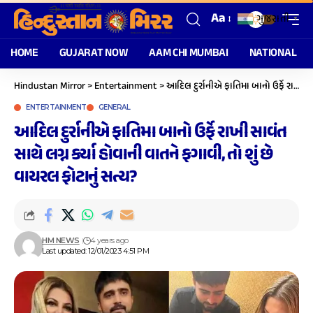
Aa
ગુજરાતી
▼
HOME
GUJARAT NOW
AAM CHI MUMBAI
NATIONAL
Hindustan Mirror
>
Entertainment
>
આદિલ દુર્રાનીએ ફાતિમા બાનો ઉર્ફે રાખી સાવંત સાથે લગ્ન કર્યા હોવાની વાતને ફગાવી, તો શું છે વાયરલ ફોટાનું સત્ય?
ENTERTAINMENT
GENERAL
આદિલ દુર્રાનીએ ફાતિમા બાનો ઉર્ફે રાખી સાવંત
સાથે લગ્ન કર્યા હોવાની વાતને ફગાવી, તો શું છે
વાયરલ ફોટાનું સત્ય?
HM NEWS
4 years ago
Last updated: 12/01/2023 4:51 PM