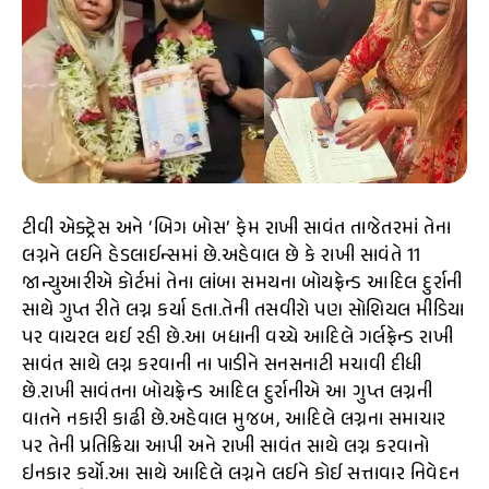
ટીવી એક્ટ્રેસ અને ‘બિગ બોસ’ ફેમ રાખી સાવંત તાજેતરમાં તેના
લગ્નને લઈને હેડલાઈન્સમાં છે.અહેવાલ છે કે રાખી સાવંતે 11
જાન્યુઆરીએ કોર્ટમાં તેના લાંબા સમયના બોયફ્રેન્ડ આદિલ દુર્રાની
સાથે ગુપ્ત રીતે લગ્ન કર્યા હતા.તેની તસવીરો પણ સોશિયલ મીડિયા
પર વાયરલ થઈ રહી છે.આ બધાની વચ્ચે આદિલે ગર્લફ્રેન્ડ રાખી
સાવંત સાથે લગ્ન કરવાની ના પાડીને સનસનાટી મચાવી દીધી
છે.રાખી સાવંતના બોયફ્રેન્ડ આદિલ દુર્રાનીએ આ ગુપ્ત લગ્નની
વાતને નકારી કાઢી છે.અહેવાલ મુજબ, આદિલે લગ્નના સમાચાર
પર તેની પ્રતિક્રિયા આપી અને રાખી સાવંત સાથે લગ્ન કરવાનો
ઇનકાર કર્યો.આ સાથે આદિલે લગ્નને લઈને કોઈ સત્તાવાર નિવેદન