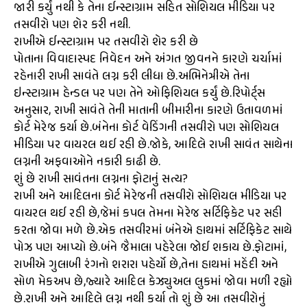
જારી કર્યું નથી કે તેના ઈન્સ્ટાગ્રામ સહિત સોશિયલ મીડિયા પર
તસવીરો પણ શેર કરી નથી.
રાખીએ ઈન્સ્ટાગ્રામ પર તસવીરો શેર કરી છે
પોતાના વિવાદાસ્પદ નિવેદન અને અંગત જીવનને કારણે ચર્ચામાં
રહેનારી રાખી સાવંતે લગ્ન કરી લીધા છે.અભિનેત્રીએ તેના
ઇન્સ્ટાગ્રામ હેન્ડલ પર પણ તેને ઓફિશિયલ કર્યું છે.રિપોર્ટ્સ
અનુસાર, રાખી સાવંતે તેની માતાની બીમારીના કારણે ઉતાવળમાં
કોર્ટ મેરેજ કર્યા છે.બંનેના કોર્ટ વેડિંગની તસવીરો પણ સોશિયલ
મીડિયા પર વાયરલ થઈ રહી છે.જોકે, આદિલે રાખી સાવંત સાથેના
લગ્નની અફવાઓને નકારી કાઢી છે.
શું છે રાખી સાવંતના લગ્નના ફોટાનું સત્ય?
રાખી અને આદિલના કોર્ટ મેરેજની તસવીરો સોશિયલ મીડિયા પર
વાયરલ થઈ રહી છે,જેમાં કપલ તેમના મેરેજ સર્ટિફિકેટ પર સહી
કરતા જોવા મળે છે.એક તસવીરમાં બંનેએ હાથમાં સર્ટિફિકેટ સાથે
પોઝ પણ આપ્યો છે.બંને જૈમાલા પહેરેલા જોઈ શકાય છે.ફોટામાં,
રાખીએ ગુલાબી રંગનો શરારા પહેર્યો છે,તેના હાથમાં મહેંદી અને
સોળ મેકઅપ છે,જ્યારે આદિલ કેઝ્યુઅલ લુકમાં જોવા મળી રહ્યો
છે.રાખી અને આદિલે લગ્ન નથી કર્યા તો શું છે આ તસવીરોનું