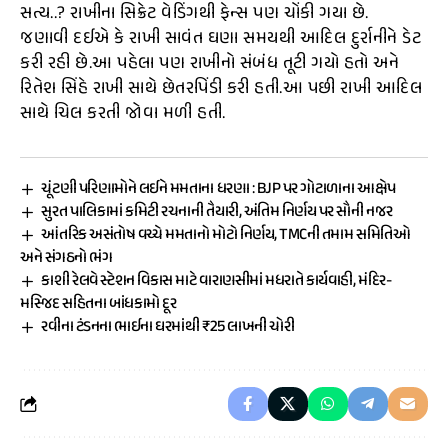
સત્ય..? રાખીના સિક્રેટ વેડિંગથી ફેન્સ પણ ચોંકી ગયા છે.
જણાવી દઈએ કે રાખી સાવંત ઘણા સમયથી આદિલ દુર્રાનીને ડેટ
કરી રહી છે.આ પહેલા પણ રાખીનો સંબંધ તૂટી ગયો હતો અને
રિતેશ સિંહે રાખી સાથે છેતરપિંડી કરી હતી.આ પછી રાખી આદિલ
સાથે ચિલ કરતી જોવા મળી હતી.
ચૂંટણી પરિણામોને લઈને મમતાના ધરણા : BJP પર ગોટાળાના આક્ષેપ
સુરત પાલિકામાં કમિટી રચનાની તૈયારી, અંતિમ નિર્ણય પર સૌની નજર
આંતરિક અસંતોષ વચ્ચે મમતાનો મોટો નિર્ણય, TMCની તમામ સમિતિઓ
અને સંગઠનો ભંગ
કાશી રેલવે સ્ટેશન વિકાસ માટે વારાણસીમાં મધરાતે કાર્યવાહી, મંદિર-
મસ્જિદ સહિતના બાંધકામો દૂર
રવીના ટંડનના ભાઈના ઘરમાંથી ₹25 લાખની ચોરી