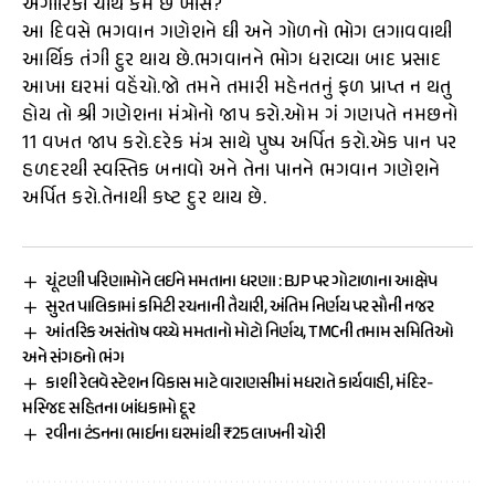
અંગારિકા ચોથ કેમ છે ખાસ?
આ દિવસે ભગવાન ગણેશને ઘી અને ગોળનો ભોગ લગાવવાથી
આર્થિક તંગી દુર થાય છે.ભગવાનને ભોગ ધરાવ્યા બાદ પ્રસાદ
આખા ઘરમાં વહેંચો.જો તમને તમારી મહેનતનું ફળ પ્રાપ્ત ન થતુ
હોય તો શ્રી ગણેશના મંત્રોનો જાપ કરો.ઓમ ગં ગણપતે નમછનો
11 વખત જાપ કરો.દરેક મંત્ર સાથે પુષ્પ અર્પિત કરો.એક પાન પર
હળદરથી સ્વસ્તિક બનાવો અને તેના પાનને ભગવાન ગણેશને
અર્પિત કરો.તેનાથી કષ્ટ દુર થાય છે.
ચૂંટણી પરિણામોને લઈને મમતાના ધરણા : BJP પર ગોટાળાના આક્ષેપ
સુરત પાલિકામાં કમિટી રચનાની તૈયારી, અંતિમ નિર્ણય પર સૌની નજર
આંતરિક અસંતોષ વચ્ચે મમતાનો મોટો નિર્ણય, TMCની તમામ સમિતિઓ
અને સંગઠનો ભંગ
કાશી રેલવે સ્ટેશન વિકાસ માટે વારાણસીમાં મધરાતે કાર્યવાહી, મંદિર-
મસ્જિદ સહિતના બાંધકામો દૂર
રવીના ટંડનના ભાઈના ઘરમાંથી ₹25 લાખની ચોરી