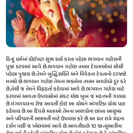
હિન્દુ ધર્મમાં કોઈપણ શુભ કાર્ય કરતા પહેલા ભગવાન ગણેશની
પૂજા કરવામાં આવે છે.ભગવાન ગણેશ તમામ દેવતાઓમાં સૌથી
પહેલા પુજાય છે.તેમને બુદ્ધિ,શક્તિ અને વિવેકના દેવતાનો દરજ્જો
મળ્યો છે.ભગવાન ગણેશ તેમના ભક્તોના તમામ અવરોધો દૂર કરે
છે,તેથી જ તેમને વિઘ્નહર્તા કહેવામાં આવે છે.ભગવાન ગણેશ માટે
કરવામાં આવતા ઉપવાસોમાં સંકટ ચોથ ખુબ જ મહત્ત્વની ગણાય
છે.મંગળવારના રોજ આવતી હોઇ આ ચોથને અંગારિકા ચોથ પણ
કહેવાય છે.આ દિવસે માતાઓ તેમના બાળકોના લાંબા આયુષ્ય
અને પરિવારની સલામતી માટે ઉપવાસ કરે છે.આ વ્રત રાત્રે ચંદ્રના
દર્શન પછી જ ખોલવામાં આવે છે.આવતીકાલે 10 જાન્યુઆરીના