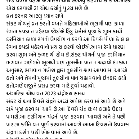
રોજ વર્ષની પહેલી અંગારિકા ચોથ છે.એવું કહેવાય છે કે અંગારિકા
ચોથ કરવાથી 21 ચોથ કર્યાનું પુણ્ય મળે છે.
વ્રત કરનાર આટલુ ધ્યાન રાખે
સંકટ ચોથનું વ્રત કરતી વખતે મહિલાઓએ ભૂલથી પણ કાળા
રંગના કપડા ન પહેરવા જોઈએ.હિંદુ ધર્મમાં પૂજા કે શુભ કાર્યો
દરમિયાન કાળા રંગનો ઉપયોગ ન કરવો.આ દિવસે પીળા કે લાલ
રંગના કપડાં પહેરવાનો પ્રયાસ કરવો જોઇએ.આવા રંગો ધારણ
કરવા શુભ અને ફળદાયી હોય છે.સંકટ ચોથની પૂજા દરમિયાન
ભગવાન ગણેશને ભૂલથી પણ તુલસીના પાન ન ચઢાવો.દંતકથા
અનુસાર, ભગવાન ગણેશ દ્વારા તુલસીને શ્રાપ આપવામાં આવ્યો
હતો અને તેમની પૂજામાં તુલસીના પાન ચઢાવવાનો ઇનકાર કર્યો
હતો.ગણેશજીને પ્રસન્ન કરવા માટે દુર્વા ચઢાવો.
અંગારિકા ચોથ વ્રત 2023 ચંદ્રોદય સમય
સંકટ ચોથના દિવસે ચંદ્રને અર્ઘ્ય અર્પણ કરવામાં આવે છે અને
રાત્રે પૂજા કરવામાં આવે છે.આ દિવસે ચંદ્ર 8:41 કલાકે ઉદય
પામશે.આ દરમિયાન ચંદ્રની પૂજા કરવામાં આવશે અને તે પછી
પારણા કરીને વ્રત પૂર્ણ કરવામાં આવશે.આખા દિવસનો ઉપવાસ
ચંદ્રના દર્શન પછી ખોલવામાં આવે છે.