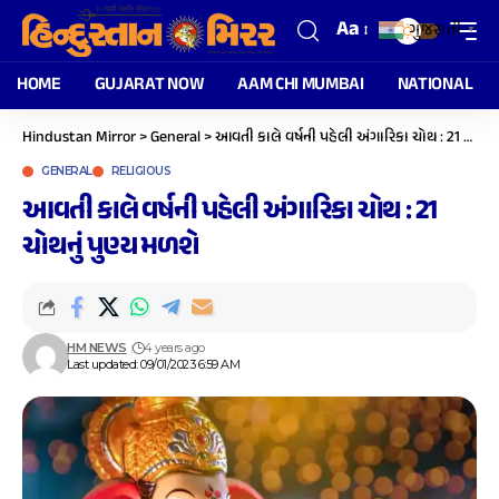
Aa
ગુજરાતી
▼
HOME
GUJARAT NOW
AAM CHI MUMBAI
NATIONAL
Hindustan Mirror
>
General
>
આવતી કાલે વર્ષની પહેલી અંગારિકા ચોથ : 21 ચોથનું પુણ્ય મળશે
GENERAL
RELIGIOUS
આવતી કાલે વર્ષની પહેલી અંગારિકા ચોથ : 21
ચોથનું પુણ્ય મળશે
HM NEWS
4 years ago
Last updated: 09/01/2023 6:59 AM