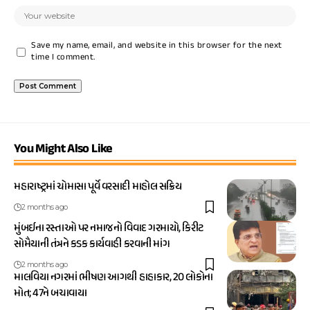
Save my name, email, and website in this browser for the next
time I comment.
You Might Also Like
મહારાષ્ટ્રમાં ચોમાસા પૂર્વે વરસાદી માહોલ સક્રિય
2 months ago
મુંબઈના રસ્તાઓ પર નમાજનો વિવાદ ગરમાયો, કિરીટ
સોમૈયાની તંત્રને કડક કાર્યવાહી કરવાની માંગ
2 months ago
માલવિયા નગરમાં ભીષણ આગથી હાહાકાર, 20 લોકોના
મોત; 47ને બચાવાયા