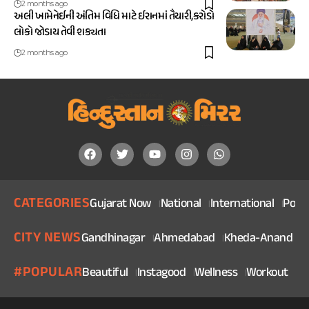
2 months ago
અલી ખામેનેઈની અંતિમ વિધિ માટે ઈરાનમાં તૈયારી,કરોડો
લોકો જોડાય તેવી શક્યતા
2 months ago
CATEGORIES
Gujarat Now
National
International
Politi
CITY NEWS
Gandhinagar
Ahmedabad
Kheda-Anand
V
#POPULAR
Beautiful
Instagood
Wellness
Workout
He