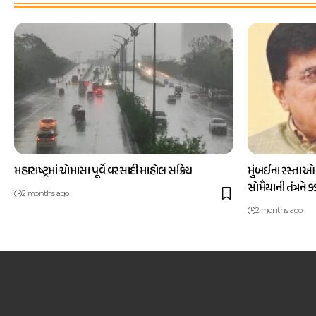
મહારાષ્ટ્રમાં ચોમાસા પૂર્વે વરસાદી માહોલ સક્રિય
મુંબઈના રસ્તાઓ
સોમૈયાની તંત્રને 
2 months ago
2 months ago