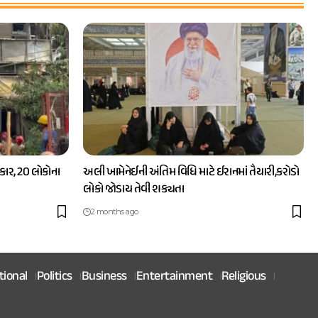
ાર, 20 લોકોના
અલી ખામેનેઈની અંતિમ વિધિ માટે ઈરાનમાં તૈયારી,કરોડો
લોકો જોડાય તેવી શક્યતા
2 months ago
tional
Politics
Business
Entertainment
Religious