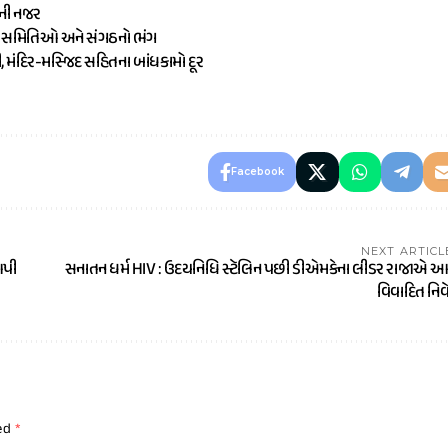
ૌની નજર
ામ સમિતિઓ અને સંગઠનો ભંગ
ી, મંદિર-મસ્જિદ સહિતના બાંધકામો દૂર
Facebook
NEXT ARTICL
આપી
સનાતન ધર્મ HIV : ઉદયનિધિ સ્ટૅલિન પછી ડીએમકેના લીડર રાજાએ આપ્
વિવાદિત નિવ
ked
*