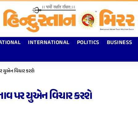
ATIONAL
INTERNATIONAL
POLITICS
BUSINESS
 પર યુએન વિચાર કરશે
સ્તાવ પર યુએન વિચાર કરશે