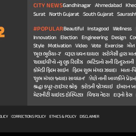
CITY NEWS
Gandhinagar
Ahmedabad
Khe
Surat
North Gujarat
South Gujarat
Saurash
#POPULAR
Beautiful
Instagood
Wellness
Innovation
Election
Engineering
Design
Co
Style
Motivation
Video
Vote
Exercise
મોત
'ભૂલ ભુલૈયા-૨'
વરૂણ ધવન ઘાયલ
સરોગેસી દ્વારા મા
'થલાઈવી'નો ન્યુ લુક રિલીઝ
ભટિંડાનો સની હિન્દુસ્તાની
કૉમેડી ફિલ્મ સાઇન
ફિલ્મ શુભ મંગલ ઝ્યાદા
માતા-પ
'શુભ મંગલ જ્યાદા સાવધાન'
'તેણે નાની બાળકીને પ્રેગ્નન્
શ્રદ્ધા કપૂર-ટાઇગર શ્રોફ
કરોડની જોગવાઇ
ઈમરાન ખ
મેટરનીટી ચાઇલ્ડ હોસ્પિટલ
વિજય નેહરા
દારૂનો કેસ
OLICY
CORRECTIONS POLICY
ETHICS & POLICY
DISCLAIMER