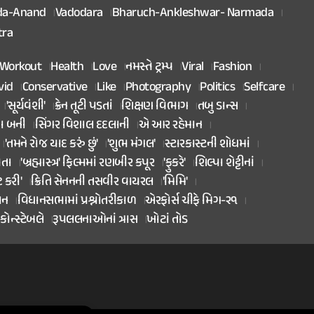
da-Anand
Vadodara
Bharuch-Ankleshwar- Narmada
tra
Workout
Health
Love
નમસ્તે ટ્રમ્પ
Viral
Fashion
vid
Conservative
Like
Photography
Politics
Selfcare
'સૂર્યવંશી'
ક્રેન તૂટી પડતાં
શિક્ષણ વિભાગ
તબુ ડાન્સ
તા બની
સિંગર વિશાલ દદલાની
એ આર રહેમાન
'તમને રોજ યાદ કરું છું'
'શુભ મંગલ'
સ્ટારકાસ્ટની શોધમાં
િતા
'બ્રહ્માસ્ત્ર' ફિલ્મમાં રણબીર કપૂર
'ફુકરે'
શિલ્પા શેટ્ટીનાં
ટ કરી'
ક્રિતિ સેનનની તસવીર વાયરલ
'મિમિ'
ાન
વિધાનસભામાં પ્રશ્નોતરીકાળ
એરફોર્સ ચીફે મિગ-૨૧
કોન્સ્ટેબલે
રૂપલલનાઓનાં ત્રાસ
ખોટાં તોડ