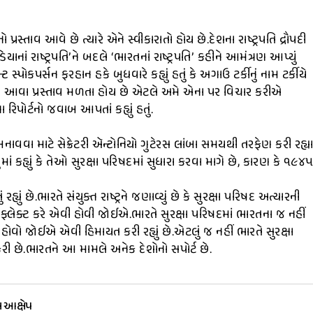
પ્રસ્તાવ આવે છે ત્યારે એને સ્વીકારાતો હોય છે.દેશના રાષ્ટ્રપતિ દ્રૌપદી
ાનાં રાષ્ટ્રપતિ’ને બદલે ‘ભારતનાં રાષ્ટ્રપતિ’ કહીને આમંત્રણ આપ્યું
સ્પોકપર્સન ફરહાન હકે બુધવારે કહ્યું હતું કે અગાઉ ટર્કીનું નામ ટર્કીયે
ને આવા પ્રસ્તાવ મળતા હોય છે એટલે અમે એના પર વિચાર કરીએ
િપોર્ટનો જવાબ આપતાં કહ્યું હતું.
 બનાવવા માટે સેક્રેટરી ઍન્ટોનિયો ગુટેરસ લાંબા સમયથી તરફેણ કરી રહ્ય
ધુમાં કહ્યું કે તેઓ સુરક્ષા પરિષદમાં સુધારા કરવા માગે છે, કારણ કે ૧૯૪
્યું છે.ભારતે સંયુક્ત રાષ્ટ્રને જણાવ્યું છે કે સુરક્ષા પરિષદ અત્યારની
રિફ્લેક્ટ કરે એવી હોવી જોઈએ.ભારતે સુરક્ષા પરિષદમાં ભારતના જ નહીં
ોવો જોઈએ એવી હિમાયત કરી રહ્યું છે.એટલું જ નહીં ભારતે સુરક્ષા
રી છે.ભારતને આ મામલે અનેક દેશોનો સપોર્ટ છે.
ા આક્ષેપ