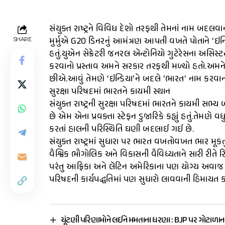
સંયુક્ત રાષ્ટ્રને વિવિધ દેશો તરફથી તેમનાં નામ બદલવાનો 
મુર્મુએ G20 ડિનરનું આમંત્રણ આપતી વખતે પોતાને ‘ઇન્ડિય
SHARE
હતું.યુએન સેક્રેટરી જનરલ ઍન્ટોનિયો ગુટેરેસના અસિસ્ટન્ટ 
કરવાનો પ્રસ્તાવ અમને સરકાર તરફથી મળ્યો હતો.અમ
છીએ.આવું તેમણે ‘ઇન્ડિયા’ને બદલે ‘ભારત’ નામ કરવાના ર
સુરક્ષા પરિષદમાં ભારતને કાયમી સ્થાન
સંયુક્ત રાષ્ટ્રની સુરક્ષા પરિષદમાં ભારતને કાયમી સભ્ય
છે એમ એના પ્રવક્તા સ્ટેફન ડુજારિકે કહ્યું હતું.તેમણે વ
કરતાં હાલની પરિસ્થિતિ ઘણી બદલાઈ ગઈ છે.
સંયુક્ત રાષ્ટ્રમાં સુધારા પર ભારત વખતોવખત ભાર મૂકતું રહ
વૈશ્વિક ભૌગોલિક અને વિકાસની વૈવિધ્યતાને સારી રીતે 
પરંતુ આફ્રિકા અને લૅટિન અમેરિકાના પણ યોગ્ય અવાજ હ
પરિષદની કાર્યપદ્ધતિમાં પણ સુધારો લાવવાની હિમાયત ક
ચૂંટણી પરિણામોને લઈને મમતાના ધરણા : BJP પર ગોટાળાન