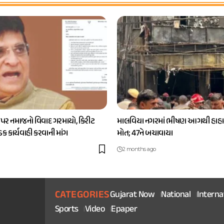
 પર નમાજનો વિવાદ ગરમાયો, કિરીટ
માલવિયા નગરમાં ભીષણ આગથી હાહાક
કડક કાર્યવાહી કરવાની માંગ
મોત; 47ને બચાવાયા
2 months ago
CATEGORIES
Gujarat Now
National
Interna
Sports
Video
Epaper