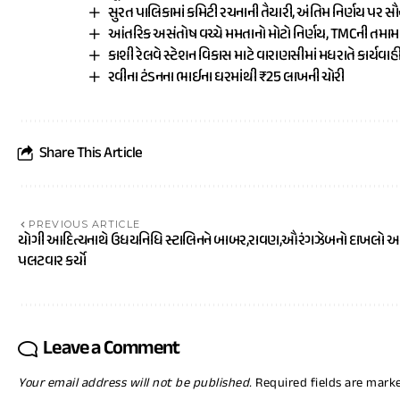
સુરત પાલિકામાં કમિટી રચનાની તૈયારી, અંતિમ નિર્ણય પર સ
આંતરિક અસંતોષ વચ્ચે મમતાનો મોટો નિર્ણય, TMCની તમ
કાશી રેલવે સ્ટેશન વિકાસ માટે વારાણસીમાં મધરાતે કાર્યવાહ
રવીના ટંડનના ભાઈના ઘરમાંથી ₹25 લાખની ચોરી
Share This Article
PREVIOUS ARTICLE
યોગી આદિત્યનાથે ઉધયનિધિ સ્ટાલિનને બાબર,રાવણ,ઔરંગઝેબનો દાખલો 
પલટવાર કર્યો
Leave a Comment
Your email address will not be published.
Required fields are mar