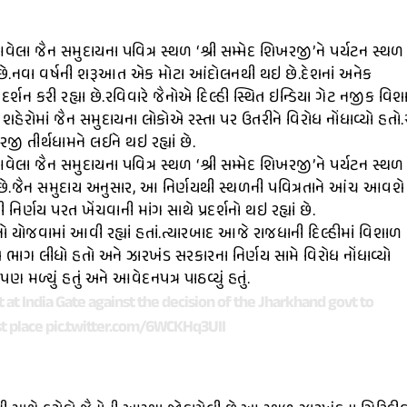
આવેલા જૈન સમુદાયના પવિત્ર સ્થળ ‘શ્રી સમ્મેદ શિખરજી’ને પર્યટન સ્થળ
્યો છે.નવા વર્ષની શરૂઆત એક મોટા આંદોલનથી થઇ છે.દેશનાં અનેક
રદર્શન કરી રહ્યા છે.રવિવારે જૈનોએ દિલ્હી સ્થિત ઇન્ડિયા ગેટ નજીક વિ
ક શહેરોમાં જૈન સમુદાયના લોકોએ રસ્તા પર ઉતરીને વિરોધ નોંધાવ્યો હત
રજી તીર્થધામને લઈને થઇ રહ્યાં છે.
આવેલા જૈન સમુદાયના પવિત્ર સ્થળ ‘શ્રી સમ્મેદ શિખરજી’ને પર્યટન સ્થળ
્યો છે.જૈન સમુદાય અનુસાર, આ નિર્ણયથી સ્થળની પવિત્રતાને આંચ આવશે
નિર્ણય પરત ખેંચવાની માંગ સાથે પ્રદર્શનો થઇ રહ્યાં છે.
નો યોજવામાં આવી રહ્યાં હતાં.ત્યારબાદ આજે રાજધાની દિલ્હીમાં વિશાળ
ોકોએ ભાગ લીધો હતો અને ઝારખંડ સરકારના નિર્ણય સામે વિરોધ નોંધાવ્યો
ે પણ મળ્યું હતું અને આવેદનપત્ર પાઠવ્યું હતું.
at India Gate against the decision of the Jharkhand govt to
st place
pic.twitter.com/6WCKHq3UII