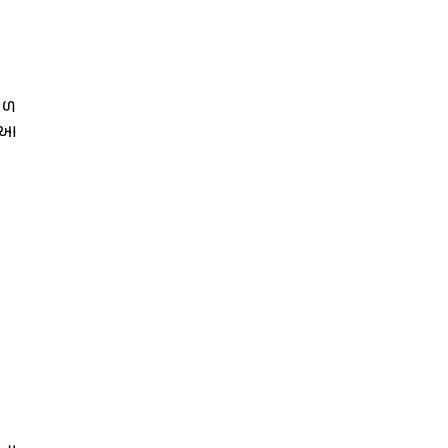
શાળ
ો.આ