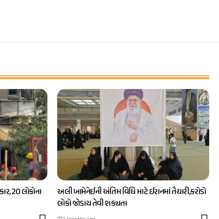
ાર, 20 લોકોના
અલી ખામેનેઈની અંતિમ વિધિ માટે ઈરાનમાં તૈયારી,કરોડો
લોકો જોડાય તેવી શક્યતા