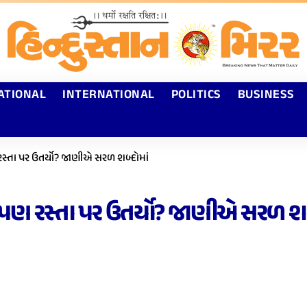
ATIONAL
INTERNATIONAL
POLITICS
BUSINESS
પણ રસ્તા પર ઉતર્યો? જાણીએ સરળ શબ્દોમાં
ુદાય પણ રસ્તા પર ઉતર્યો? જાણીએ સરળ શબ