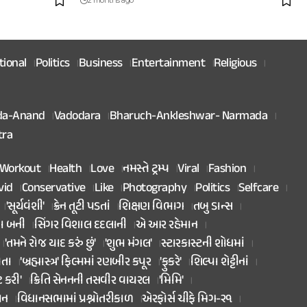
2 months ago
tional
Politics
Business
Entertainment
Religious
da-Anand
Vadodara
Bharuch-Ankleshwar- Narmada
tra
Workout
Health
Love
નમસ્તે ટ્રમ્પ
Viral
Fashion
vid
Conservative
Like
Photography
Politics
Selfcare
'સૂર્યવંશી'
ક્રેન તૂટી પડતાં
શિક્ષણ વિભાગ
તબુ ડાન્સ
તા બની
સિંગર વિશાલ દદલાની
એ આર રહેમાન
'તમને રોજ યાદ કરું છું'
'શુભ મંગલ'
સ્ટારકાસ્ટની શોધમાં
િતા
'બ્રહ્માસ્ત્ર' ફિલ્મમાં રણબીર કપૂર
'ફુકરે'
શિલ્પા શેટ્ટીનાં
ટ કરી'
ક્રિતિ સેનનની તસવીર વાયરલ
'મિમિ'
ાન
વિધાનસભામાં પ્રશ્નોતરીકાળ
એરફોર્સ ચીફે મિગ-૨૧