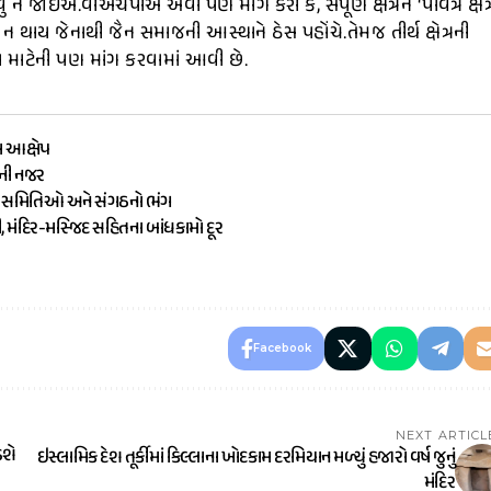
 જોઈએ.વીએચપીએ એવી પણ માંગ કરી કે, સંપૂર્ણ ક્ષેત્રને ‘પવિત્ર ક્ષેત્
થાય જેનાથી જૈન સમાજની આસ્થાને ઠેસ પહોંચે.તેમજ તીર્થ ક્ષેત્રની
માટેની પણ માંગ કરવામાં આવી છે.
ા આક્ષેપ
ૌની નજર
ામ સમિતિઓ અને સંગઠનો ભંગ
ી, મંદિર-મસ્જિદ સહિતના બાંધકામો દૂર
Facebook
NEXT ARTICL
ડશે
ઇસ્લામિક દેશ તૂર્કીમાં કિલ્લાના ખોદકામ દરમિયાન મળ્યું હજારો વર્ષ જુનું
મંદિર