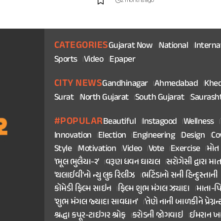
2 months ago
CATEGORIES
Gujarat Now
National
Interna
Sports
Video
Epaper
CITY NEWS
Gandhinagar
Ahmedabad
Khe
Surat
North Gujarat
South Gujarat
Saurash
#POPULAR
Beautiful
Instagood
Wellness
Innovation
Election
Engineering
Design
Co
Style
Motivation
Video
Vote
Exercise
મોત
'ભૂલ ભુલૈયા-૨'
વરૂણ ધવન ઘાયલ
સરોગેસી દ્વારા મા
'થલાઈવી'નો ન્યુ લુક રિલીઝ
ભટિંડાનો સની હિન્દુસ્તાની
કૉમેડી ફિલ્મ સાઇન
ફિલ્મ શુભ મંગલ ઝ્યાદા
માતા-પ
'શુભ મંગલ જ્યાદા સાવધાન'
'તેણે નાની બાળકીને પ્રેગ્નન્
શ્રદ્ધા કપૂર-ટાઇગર શ્રોફ
કરોડની જોગવાઇ
ઈમરાન ખ