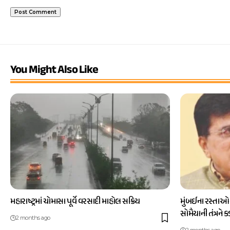
You Might Also Like
મહારાષ્ટ્રમાં ચોમાસા પૂર્વે વરસાદી માહોલ સક્રિય
મુંબઈના રસ્તાઓ
સોમૈયાની તંત્રને 
2 months ago