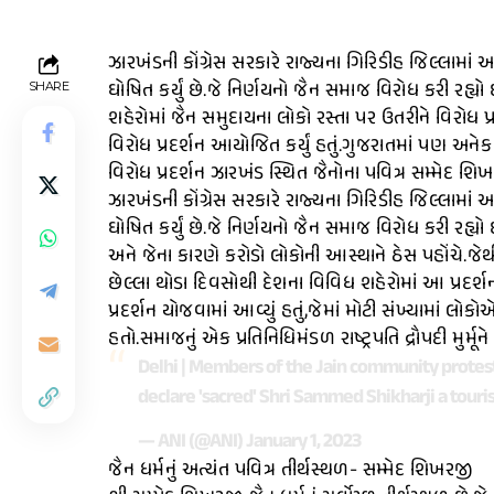
ઝારખંડની કોંગ્રેસ સરકારે રાજ્યના ગિરિડીહ જિલ્લામાં 
ઘોષિત કર્યું છે.જે નિર્ણયનો જૈન સમાજ વિરોધ કરી રહ
SHARE
શહેરોમાં જૈન સમુદાયના લોકો રસ્તા પર ઉતરીને વિરોધ પ્
વિરોધ પ્રદર્શન આયોજિત કર્યું હતું.ગુજરાતમાં પણ અને
વિરોધ પ્રદર્શન ઝારખંડ સ્થિત જૈનોના પવિત્ર સમ્મેદ શિખ
ઝારખંડની કોંગ્રેસ સરકારે રાજ્યના ગિરિડીહ જિલ્લામાં 
ઘોષિત કર્યું છે.જે નિર્ણયનો જૈન સમાજ વિરોધ કરી રહ
અને જેના કારણે કરોડો લોકોની આસ્થાને ઠેસ પહોંચે.જેથી 
છેલ્લા થોડા દિવસોથી દેશના વિવિધ શહેરોમાં આ પ્રદર્શ
પ્રદર્શન યોજવામાં આવ્યું હતું,જેમાં મોટી સંખ્યામાં લ
હતો.સમાજનું એક પ્રતિનિધિમંડળ રાષ્ટ્રપતિ દ્રૌપદી મુર્મૂન
Delhi | Members of the Jain community protest 
declare 'sacred' Shri Sammed Shikharji a touri
— ANI (@ANI)
January 1, 2023
જૈન ધર્મનું અત્યંત પવિત્ર તીર્થસ્થળ- સમ્મેદ શિખરજી