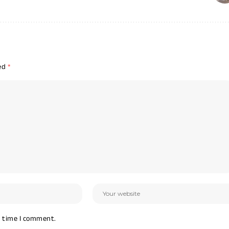
ked
*
t time I comment.