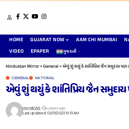
HOME
GUJARAT NOW
AAM CHI MUMBAI
N
VIDEO
EPAPER
ગુજરાતી
▼
Hindustan Mirror
>
General
>
એવું શું થયું કે શાંતિપ્રિય જૈન સમુદાય 
GENERAL
NATIONAL
એવું શું થયું કે શાંતિપ્રિય જૈન સમ
HM NEWS
4 years ago
Last updated: 02/01/2023 10:51 AM