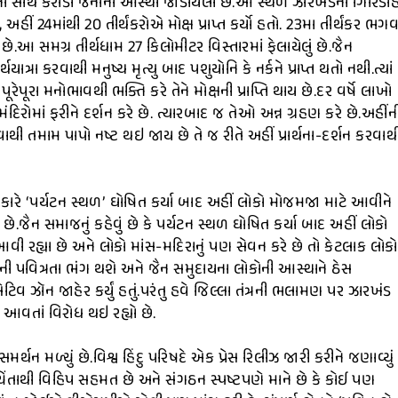
ે.જેની સાથે કરોડો જૈનોની આસ્થા જોડાયેલી છે.આ સ્થળ ઝારખંડના ગિરિડી
અહીં 24માંથી 20 તીર્થંકરોએ મોક્ષ પ્રાપ્ત કર્યો હતો. 23મા તીર્થંકર ભગ
વાય છે.આ સમગ્ર તીર્થધામ 27 કિલોમીટર વિસ્તારમાં ફેલાયેલું છે.જૈન
ત્રા કરવાથી મનુષ્ય મૃત્યુ બાદ પશુયોનિ કે નર્કને પ્રાપ્ત થતો નથી.ત્યાં
ેપૂરા મનોભાવથી ભક્તિ કરે તેને મોક્ષની પ્રાપ્તિ થાય છે.દર વર્ષે લાખો
 મંદિરોમાં ફરીને દર્શન કરે છે. ત્યારબાદ જ તેઓ અન્ન ગ્રહણ કરે છે.અહીંન
ાથી તમામ પાપો નષ્ટ થઇ જાય છે તે જ રીતે અહીં પ્રાર્થના-દર્શન કરવાથ
કારે ‘પર્યટન સ્થળ’ ઘોષિત કર્યા બાદ અહીં લોકો મોજમજા માટે આવીને
ે.જૈન સમાજનું કહેવું છે કે પર્યટન સ્થળ ઘોષિત કર્યા બાદ અહીં લોકો
ી રહ્યા છે અને લોકો માંસ-મદિરાનું પણ સેવન કરે છે તો કેટલાક લોકો
ળની પવિત્રતા ભંગ થશે અને જૈન સમુદાયના લોકોની આસ્થાને ઠેસ
સેટિવ ઝૉન જાહેર કર્યું હતું.પરંતુ હવે જિલ્લા તંત્રની ભલામણ પર ઝારખંડ
ં આવતાં વિરોધ થઇ રહ્યો છે.
ર્થન મળ્યું છે.વિશ્વ હિંદુ પરિષદે એક પ્રેસ રિલીઝ જારી કરીને જણાવ્યું 
 ચિંતાથી વિહિપ સહમત છે અને સંગઠન સ્પષ્ટપણે માને છે કે કોઈ પણ