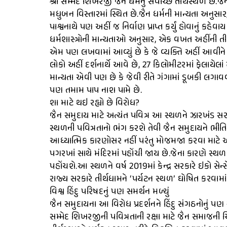
શ્રી સમ્મેદ શિખરજી જૈન ધર્મનું સર્વોચ્છ તીર્થસ્થળ છ
મધુબન વિસ્તારમાં સ્થિત છે.જૈન ધર્મની માન્યતા અનુસાર, 
પાશ્વનાથે પણ અહીં જ નિર્વાણ પ્રાપ્ત કર્યું હોવાનું કહે
ધર્મશાસ્ત્રોની માન્યતાઓ અનુસાર, એક વખત અહીંની તીર્થયા
એમ પણ લખવામાં આવ્યું છે કે જે વ્યક્તિ અહીં આવીને પૂર
લોકો અહીં દર્શનાર્થે આવે છે, 27 કિલોમીટરમાં ફેલાયેલાં
માન્યતા એવી પણ છે કે જેવી રીતે ગંગામાં ડૂબકી લગાવવ
પણ તમામ પાપ નાશ પામે છે.
શા માટે થઇ રહ્યો છે વિરોધ?
જૈન સમુદાય માટે અત્યંત પવિત્ર આ સ્થળને ઝારખંડ સર
સ્થળની પવિત્રતાનો ભંગ કરશે તેવી જૈન સમુદાયને ભીતિ છ
આધ્યાત્મિક કારણોસર નહીં પરંતુ મોજમજા કરવા માટે આવ
પગરખાં સાથે મંદિરમાં પહોંચી જાય છે.જેના કારણે સ્થ
પહોંચશે.આ સ્થળને વર્ષ 2019માં કેન્દ્ર સરકારે ઇકો સેન્
રાજ્ય સરકારે તીર્થધામને ‘પર્યટન સ્થળ’ ઘોષિત કરવામા
વિશ્વ હિંદુ પરિષદનું પણ સમર્થન મળ્યું
જૈન સમુદાયના આ વિરોધ પ્રદર્શનને હિંદુ સંગઠનોનું પણ સમ
સમ્મેદ શિખરજીની પવિત્રતાની રક્ષા માટે જૈન સમાજની