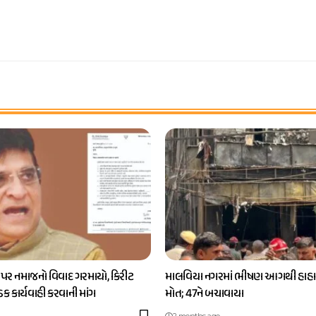
 પર નમાજનો વિવાદ ગરમાયો, કિરીટ
માલવિયા નગરમાં ભીષણ આગથી હાહાક
કડક કાર્યવાહી કરવાની માંગ
મોત; 47ને બચાવાયા