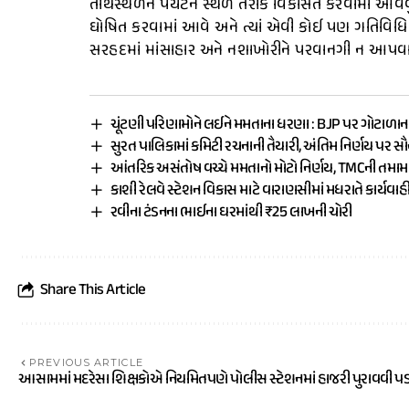
તીર્થસ્થળને પર્યટન સ્થળ તરીકે વિકસિત કરવામાં આવવું ન
ઘોષિત કરવામાં આવે અને ત્યાં એવી કોઈ પણ ગતિવિધિ ન 
સરહદમાં માંસાહાર અને નશાખોરીને પરવાનગી ન આપવા 
ચૂંટણી પરિણામોને લઈને મમતાના ધરણા : BJP પર ગોટાળાન
સુરત પાલિકામાં કમિટી રચનાની તૈયારી, અંતિમ નિર્ણય પર સ
આંતરિક અસંતોષ વચ્ચે મમતાનો મોટો નિર્ણય, TMCની તમ
કાશી રેલવે સ્ટેશન વિકાસ માટે વારાણસીમાં મધરાતે કાર્યવાહ
રવીના ટંડનના ભાઈના ઘરમાંથી ₹25 લાખની ચોરી
Share This Article
PREVIOUS ARTICLE
આસામમાં મદરેસા શિક્ષકોએ નિયમિતપણે પોલીસ સ્ટેશનમાં હાજરી પુરાવવી પ