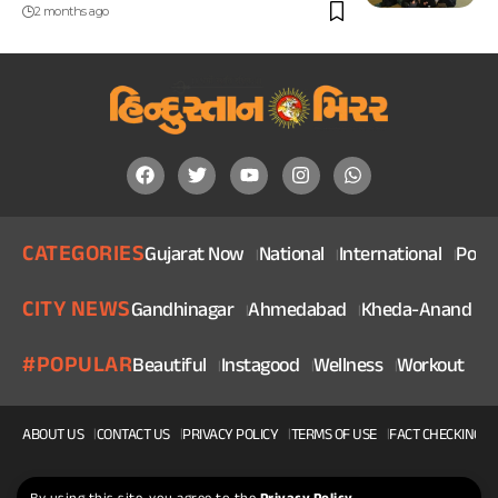
2 months ago
CATEGORIES
Gujarat Now
National
International
Politi
CITY NEWS
Gandhinagar
Ahmedabad
Kheda-Anand
V
#POPULAR
Beautiful
Instagood
Wellness
Workout
He
ABOUT US
CONTACT US
PRIVACY POLICY
TERMS OF USE
FACT CHECKING P