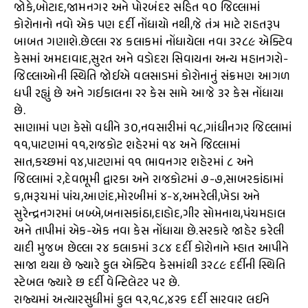
જોકે,બોટાદ,જામનગર અને પોરબંદર સહિત ૧૦ જિલ્લામાં
કોરોનાનો નવો એક પણ દર્દી નોંધાયો નથી,જે તંત્ર માટે રાહતરૂપ
બાબત ગણાશે.છેલ્લા ૨૪ કલાકમાં નોંધાયેલા નવા ૩૨૮૯ એક્ટિવ
કેસમાં અમદાવાદ,સુરત અને વડોદરા સિવાયના અન્ય મહાનગરો-
જિલ્લાઓની સ્થિતિ જોઈએ વલસાડમાં કોરોનાનું સંક્રમણ આગળ
ધપી રહ્યું છે અને ગઈકાલના ૨૨ કેસ સામે આજે ૩૨ કેસ નોંધાયા
છે.
સાણામાં પણ કેસો વધીને ૩૦,નવસારીમાં ૧૮,ગાંધીનગર જિલ્લામાં
૧૧,પાટણમાં ૧૧,રાજકોટ શહેરમાં ૧૪ અને જિલ્લામાં
સાત,કચ્છમાં ૧૪,પાટણમાં ૧૧ ભાવનગર શહેરમાં ૮ અને
જિલ્લામાં ૨,દેવભૂમી દ્વારકા અને રાજકોટમાં ૭-૭,સાબરકાંઠામાં
૬,ભરૂચમાં પાંચ,આણંદ,મોરબીમાં ૪-૪,અમરેલી,ખેડા અને
સુરેન્દ્રનગરમાં બબ્બે,બનાસકાંઠા,દાહોદ,ગીર સોમનાથ,પંચમહાલ
અને તાપીમાં એક-એક નવા કેસ નોંધાયા છે.સરકારે જાહેર કરેલી
યાદી મુજબ છેલ્લા ૨૪ કલાકમાં ૩૮૪ દર્દી કોરોનાને મ્હાત આપીને
સાજા થયા છે જ્યારે કુલ એક્ટિવ કેસમાંથી ૩૨૮૯ દર્દીની સ્થિતિ
સ્ટેબલ જ્યારે છ દર્દી વેન્ટિલેટર પર છે.
રાજ્યમાં અત્યારસુધીમાં કુલ ૧૨,૧૮,૪૨૬ દર્દી સારવાર લઈને