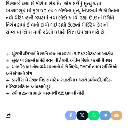
ડિસ્ચાર્જ થયા છે.કોરોના સંક્રમિત એક દર્દીનું મૃત્યુ થતા
અત્યારસુધીમાં કુલ ૧૦,૯૪૭ લોકોના મૃત્યુ નિપજ્યાં છે.કોરોનાના
નવો વેરિયન્ટની ઝપટમાં નવા લોકો આવી રહ્યા છે,છતાં સ્થિતિ
નિયંત્રણમાં હોવાનો દાવો થઈ રહ્યો છે,છતાં એક્ટિવ કેસની
સંખ્યામાં જોવા મળી રહેલો વધારો ચિંતા ઉપજાવનારો છે.
ચૂંટણી પરિણામોને લઈને મમતાના ધરણા : BJP પર ગોટાળાના આક્ષેપ
સુરત પાલિકામાં કમિટી રચનાની તૈયારી, અંતિમ નિર્ણય પર સૌની નજર
આંતરિક અસંતોષ વચ્ચે મમતાનો મોટો નિર્ણય, TMCની તમામ સમિતિઓ
અને સંગઠનો ભંગ
કાશી રેલવે સ્ટેશન વિકાસ માટે વારાણસીમાં મધરાતે કાર્યવાહી, મંદિર-
મસ્જિદ સહિતના બાંધકામો દૂર
રવીના ટંડનના ભાઈના ઘરમાંથી ₹25 લાખની ચોરી