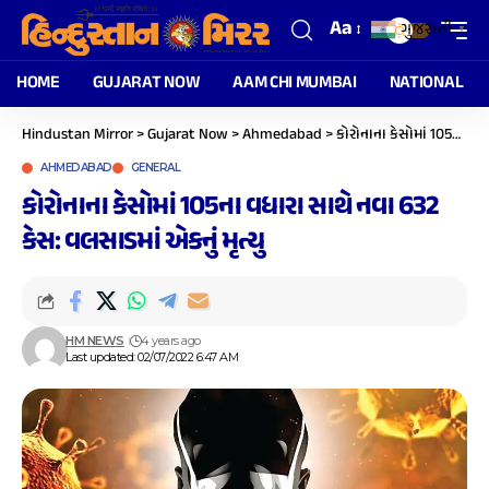
Aa
ગુજરાતી
▼
HOME
GUJARAT NOW
AAM CHI MUMBAI
NATIONAL
Hindustan Mirror
>
Gujarat Now
>
Ahmedabad
>
કોરોનાના કેસોમાં 105ના વધારા સાથે નવા 632 કેસ: વલસાડમાં એકનું મૃત્યુ
AHMEDABAD
GENERAL
કોરોનાના કેસોમાં 105ના વધારા સાથે નવા 632
કેસ: વલસાડમાં એકનું મૃત્યુ
HM NEWS
4 years ago
Last updated: 02/07/2022 6:47 AM