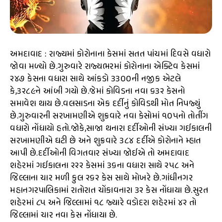
અમદાવાદ : રાજ્યમાં કોરોનાના કેસમાં સતત પાંચમાં દિવસે વધારો
જોવા મળ્યો છે.ગુરુવારે રાજ્યભરમાં કોરોનાના એક્ટિવ કેસમાં
૨૪૭ કેસના વધારા સાથે આંકડો ૩૩૦૦ની નજીક એટલે
કે,૩૨૮૯ને આંબી ગયો છે.જેમાં કોવિડના નવા ૬૩૨ કેસનો
સમાવેશ થાય છે.વલસાડના એક દર્દીનું કોવિડથી મોત નિપજ્યું
છે.ગુરુવારની સરખામણીએ શુક્રવારે નવા કેસોમાં ૧૦૫નો તોતીંગ
વધારો નોંધાયો હતો.જોકે,સાજા થનારા દર્દીઓની સંખ્યા ગઈકાલની
સરખામણીએ ઘટી છે અને શુક્રવારે ૩૮૪ દર્દીએ કોરોનાને મ્હાત
આપી છે.દર્દીઓની વિગતવાર સંખ્યા જોઈએ તો અમદાવાદ
શહેરમાં ગઈકાલના ૨૨૨ કેસમાં ૩૬ના વધારા સાથે ૨૫૮ અને
જિલ્લાના ચાર મળી કુલ ૨૬૨ કેસ સાથે મોખરે છે.ગાંધીનગર
મહાનગરપાલિકામાં રાતોરાત ચોંકાવનારા ૩૨ કેસ નોંધાયા છે.સુરત
શહેરમાં ૮૫ અને જિલ્લામાં ૧૮ જ્યારે વડોદરા શહેરમાં ૪૨ તો
જિલ્લામાં ચાર નવા કેસ નોંધાયા છે.