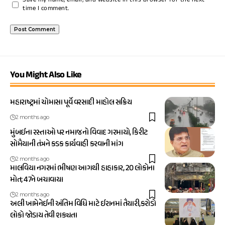
Save my name, email, and website in this browser for the next
time I comment.
You Might Also Like
મહારાષ્ટ્રમાં ચોમાસા પૂર્વે વરસાદી માહોલ સક્રિય
2 months ago
મુંબઈના રસ્તાઓ પર નમાજનો વિવાદ ગરમાયો, કિરીટ
સોમૈયાની તંત્રને કડક કાર્યવાહી કરવાની માંગ
2 months ago
માલવિયા નગરમાં ભીષણ આગથી હાહાકાર, 20 લોકોના
મોત; 47ને બચાવાયા
2 months ago
અલી ખામેનેઈની અંતિમ વિધિ માટે ઈરાનમાં તૈયારી,કરોડો
લોકો જોડાય તેવી શક્યતા