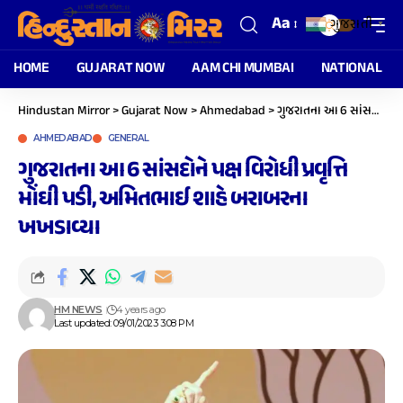
Aa
ગુજરાતી
▼
HOME
GUJARAT NOW
AAM CHI MUMBAI
NATIONAL
Hindustan Mirror
>
Gujarat Now
>
Ahmedabad
>
ગુજરાતના આ 6 સાંસદોને પક્ષ વિરોધી પ્રવૃત્તિ મોંઘી પડી, અમિતભાઈ શાહે બરાબરના ખખડાવ્યા
AHMEDABAD
GENERAL
ગુજરાતના આ 6 સાંસદોને પક્ષ વિરોધી પ્રવૃત્તિ
મોંઘી પડી, અમિતભાઈ શાહે બરાબરના
ખખડાવ્યા
HM NEWS
4 years ago
Last updated: 09/01/2023 3:08 PM