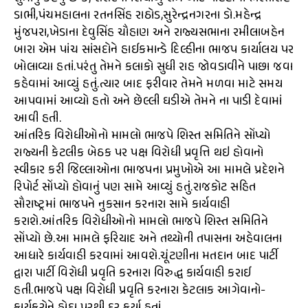
ડાભી,પંચમહાલના રતનસિંહ રાઠોડ,સુરેન્દ્રનગરના ડો.મહેન્દ્ર
મુંજપરા,ખેડાના દેવુસિંહ ચૌહાણ અને રાજ્યસભાના રમીલાબહેન
બારા એમ પાંચ સાંસદોને હાઈકમાન્ડે દિલ્હીના ભાજપ કાર્યાલય પર
બોલાવ્યા હતાં.પરંતુ તેમને કલાકો સુધી રાહ જોવડાવીને પાછા જવા
કહેવામાં આવ્યું હતું.ત્યાર બાદ ફરીવાર તેમને મળવા માટે સમય
આપવામાં આવ્યો હતો અને છેલ્લી ઘડીએ તેમને ના પાડી દેવામાં
આવી હતી.
આંતરિક વિરોધીઓનો મામલો ભાજપે શિસ્ત સમિતિને સોંપ્યો
રાજ્યની કેટલીક બેઠક પર પક્ષ વિરોધી પ્રવૃત્તિ થઇ હોવાનો
સ્વીકાર કરી જિલ્લાઓના ભાજપના પ્રમુખોએ આ મામલે પ્રદેશને
રિપોર્ટ સોંપ્યો હોવાનું પણ સામે આવ્યું હતું.રાજકોટ સહિત
સૌરાષ્ટ્રમાં ભાજપને નુકસાન કરનારા સામે કાર્યવાહી
કરાશે.આંતરિક વિરોધીઓનો મામલો ભાજપે શિસ્ત સમિતિને
સોંપ્યો છે.આ મામલે ફરિયાદ અને તથ્યોની તપાસના અહેવાલના
આધારે કાર્યવાહી કરવામાં આવશે.ચૂંટણીના મતદાન બાદ પાર્ટી
દ્વારા પાર્ટી વિરોધી પ્રવૃતિ કરનારા વિરુદ્ધ કાર્યવાહી કરાઈ
હતી.ભાજપે પક્ષ વિરોધી પ્રવૃતિ કરનારા કેટલાક આગેવાનો-