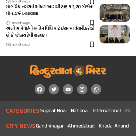
2 months ago
માલવિયા નગરમાં ભીષણ આગથી હાહાકાર, 20 લોકોના
મોત; 47ને બચાવાયા
2 months ago
અલી ખામેનેઈની અંતિમ વિધિ માટે ઈરાનમાં તૈયારી,કરોડો
લોકો જોડાય તેવી શક્યતા
2 months ago
CATEGORIES
Gujarat Now
National
International
Politi
CITY NEWS
Gandhinagar
Ahmedabad
Kheda-Anand
V