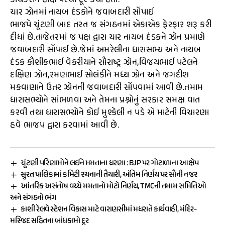
કાર્યકરોને હોદ્દા પરથી દૂર કર્યા હતાં.
ચાર ઝોનમાં નાયબ દંડકોને જવાબદારી સોંપાઈ
ભાજપે ચૂંટણી બાદ તરત જ સંગઠનમાં એકાએક ફેરફાર શરૂ કરી
દીધાં છે.તાજેતરમાં જ પક્ષ દ્વારા ચાર નાયબ દંડકને ઝોન પ્રમાણે
જવાબદારી સોંપાઈ છે.જેમાં અમરેલીના ધારાસભ્ય અને નાયબ
દંડક કૌશીકભાઈ વેકરીયાને સૌરાષ્ટ્ર ઝોન,વિજયભાઈ પટેલને
દક્ષિણ ઝોન,રમણભાઈ સોલંકીને મધ્ય ઝોન અને જગદીશ
મકવાણાને ઉતર ઝોનની જવાબદારી સોંપવામાં આવી છે.તમામ
ધારાસભ્યોને સાંભળવા અને તેમના પ્રશ્નોનું સરકાર સમક્ષ વાત
કરવી તથા ધારાસભ્યોને કોઈ મુશ્કેલી ન પડે એ માટેની વિચારણા
હવે ભાજપ દ્વારા કરવામાં આવી છે.
ચૂંટણી પરિણામોને લઈને મમતાના ધરણા : BJP પર ગોટાળાના આક્ષેપ
સુરત પાલિકામાં કમિટી રચનાની તૈયારી, અંતિમ નિર્ણય પર સૌની નજર
આંતરિક અસંતોષ વચ્ચે મમતાનો મોટો નિર્ણય, TMCની તમામ સમિતિઓ
અને સંગઠનો ભંગ
કાશી રેલવે સ્ટેશન વિકાસ માટે વારાણસીમાં મધરાતે કાર્યવાહી, મંદિર-
મસ્જિદ સહિતના બાંધકામો દૂર