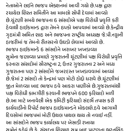
નેતાઓને લઈને ભાજપ એક્શનમાં આવી ગયો છે.પક્ષ દ્વારા
રચાયેલ શિસ્ત સમિતીને આ મામલો સોંપી દેવામાં આવ્યો
છે.ચૂંટણી સમયે ભાજપના 6 સાંસદોએ પક્ષ વિરોધી પ્રવૃત્તિ કરી
હેવાથી હાઈકમાન્ડ દ્વારા તેમને ઠપકો આપવામાં આવ્યો છે.કેન્દ્રીય
ગૃહમંત્રી અમિત શાહ અને ભાજપના રાષ્ટ્રીય અધ્યક્ષ જે.પી.નડ્ડાની
હાજરીમાં જ તેમનો રીતસરનો ઉઘડો લેવામાં આવ્યો છે.
ભાજપ હાઈકમાન્ડે 6 સાંસદોને બરાબર ખખડાવ્યા
સુત્રોના જણાવ્યા પ્રમાણે ગુજરાતની ચૂંટણીમાં પક્ષ વિરોધી પ્રવૃત્તિ
કરનારા સાંસદોમાં સૌરાષ્ટ્રના 2, ઉત્તર ગુજરાતના 2 અને મધ્ય
ગુજરાતના પણ 2 સાંસદોને જબરદસ્ત ખખડાવવામાં આવ્યાં
છે.જેમાં 2 સાંસદો તો કેન્દ્રમાં પણ મોટો હોદ્દો ધરાવે છે.ચૂંટણીમાં
જીત મેળવ્યા બાદ ભાજપ હવે આકરા પાણીએ છે.ગુજરાતમાંથી
પક્ષ વિરોધી કામગીરી કરવાની ભાજપને 600 ફરિયાદો મળી
છે.આ માટે બનાવેલી એક કમિટી ફરિયાદો સંદર્ભે તપાસ કરી
કાર્યવાહીનો રિપોર્ટ ભાજપ હાઈકમાન્ડને મોકલશે.હવે આગામી
દિવસોમાં ભાજપમાં મોટી ઉથલ પાથલ થાય તો નવાઈ નહીં.
આ સાંસદોને ભાજપ કાર્યાલય પર બેસાડી રખાયા
સુત્રોનું કહેવું છે કે, સંસદના શિયાળુ સત્ર બાદ પાટણના ભરતસિંહ