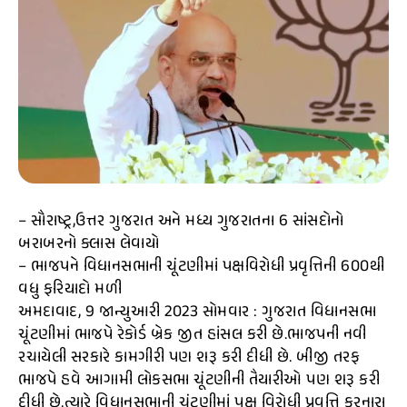
– સૌરાષ્ટ્ર,ઉત્તર ગુજરાત અને મધ્ય ગુજરાતના 6 સાંસદોનો
બરાબરનો ક્લાસ લેવાયો
– ભાજપને વિધાનસભાની ચૂંટણીમાં પક્ષવિરોધી પ્રવૃત્તિની 600થી
વધુ ફરિયાદો મળી
અમદાવાદ, 9 જાન્યુઆરી 2023 સોમવાર : ગુજરાત વિધાનસભા
ચૂંટણીમાં ભાજપે રેકોર્ડ બ્રેક જીત હાંસલ કરી છે.ભાજપની નવી
રચાયેલી સરકારે કામગીરી પણ શરૂ કરી દીધી છે. બીજી તરફ
ભાજપે હવે આગામી લોકસભા ચૂંટણીની તૈયારીઓ પણ શરૂ કરી
દીધી છે.ત્યારે વિધાનસભાની ચૂંટણીમાં પક્ષ વિરોધી પ્રવૃત્તિ કરનારા