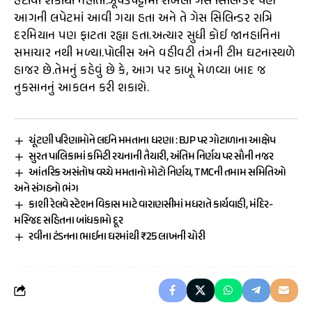
હટાવી શકાયો નહોતો.ઝૂંપડપટ્ટીમાં રાખેલા ગેસ સિલિન્ડર પણ
આગની લપેટમાં આવી ગયા હતા અને તે ગેસ સિલિન્ડર રાત્રિ
દરમિયાન પણ ફાટતા રહ્યા હતા.અત્યાર સુધી કોઈ જાનહાનિના
સમાચાર નથી મળ્યા.પોલીસ અને વહીવટી તંત્રની ટીમ ઘટનાસ્થળે
હાજર છે.તેમનું કહેવું છે કે, આગ પર કાબૂ મેળવ્યા બાદ જ
નુકસાનનું આકલન કરી શકાશે.
ચૂંટણી પરિણામોને લઈને મમતાના ધરણા : BJP પર ગોટાળાના આક્ષેપ
સુરત પાલિકામાં કમિટી રચનાની તૈયારી, અંતિમ નિર્ણય પર સૌની નજર
આંતરિક અસંતોષ વચ્ચે મમતાનો મોટો નિર્ણય, TMCની તમામ સમિતિઓ
અને સંગઠનો ભંગ
કાશી રેલવે સ્ટેશન વિકાસ માટે વારાણસીમાં મધરાતે કાર્યવાહી, મંદિર-
મસ્જિદ સહિતના બાંધકામો દૂર
રવીના ટંડનના ભાઈના ઘરમાંથી ₹25 લાખની ચોરી