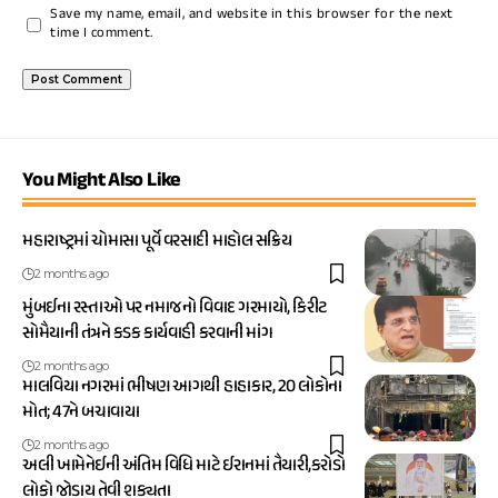
Save my name, email, and website in this browser for the next
time I comment.
You Might Also Like
મહારાષ્ટ્રમાં ચોમાસા પૂર્વે વરસાદી માહોલ સક્રિય
2 months ago
મુંબઈના રસ્તાઓ પર નમાજનો વિવાદ ગરમાયો, કિરીટ
સોમૈયાની તંત્રને કડક કાર્યવાહી કરવાની માંગ
2 months ago
માલવિયા નગરમાં ભીષણ આગથી હાહાકાર, 20 લોકોના
મોત; 47ને બચાવાયા
2 months ago
અલી ખામેનેઈની અંતિમ વિધિ માટે ઈરાનમાં તૈયારી,કરોડો
લોકો જોડાય તેવી શક્યતા