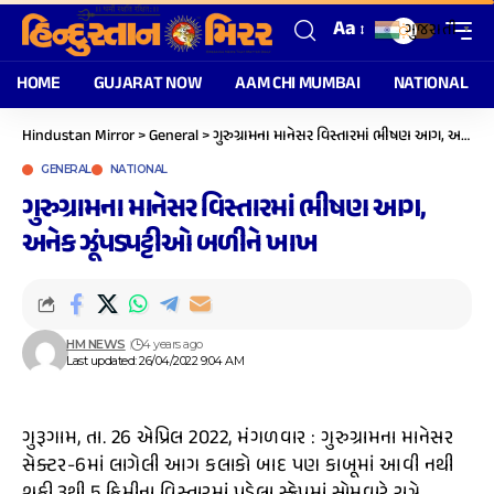
Aa
ગુજરાતી
▼
HOME
GUJARAT NOW
AAM CHI MUMBAI
NATIONAL
Hindustan Mirror
>
General
>
ગુરુગ્રામના માનેસર વિસ્તારમાં ભીષણ આગ, અનેક ઝૂંપડપટ્ટીઓ બળીને ખાખ
GENERAL
NATIONAL
ગુરુગ્રામના માનેસર વિસ્તારમાં ભીષણ આગ,
અનેક ઝૂંપડપટ્ટીઓ બળીને ખાખ
HM NEWS
4 years ago
Last updated: 26/04/2022 9:04 AM
ગુરૂગામ, તા. 26 એપ્રિલ 2022, મંગળવાર : ગુરુગ્રામના માનેસર
સેક્ટર-6માં લાગેલી આગ કલાકો બાદ પણ કાબૂમાં આવી નથી