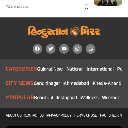
2 months ago
CATEGORIES
Gujarat Now
National
International
Politi
CITY NEWS
Gandhinagar
Ahmedabad
Kheda-Anand
V
#POPULAR
Beautiful
Instagood
Wellness
Workout
He
ABOUT US
CONTACT US
PRIVACY POLICY
TERMS OF USE
FACT CHECKING P