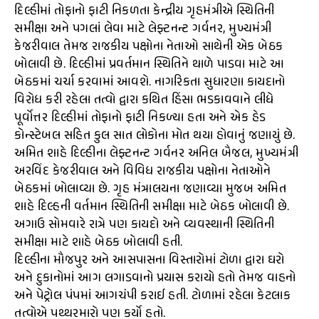
દિલ્હીમાં તોફાનો ફાટી નિકળતા કેન્દ્રીય ગૃહમંત્રીએ સ્થિતિની
સમીક્ષા અને પગલાં લેવા માટે લેફ્ટનન્ટ ગર્વનર, મુખ્યમંત્રી
કેજરીવાલ તેમજ રાજકીય પક્ષોના નેતાઓ સાથેની એક બેઠક
બોલાવી છે. દિલ્હીમાં પ્રવર્તમાન સ્થિતિને થાળે પાડવા માટે આ
બેઠકમાં ચર્ચા કરવામાં આવશે. નાગરિકતા સુધારણા કાયદાનો
વિરોધ કરી રહેલા તત્વો દ્વારા કથિત હિંસા ભડકાવવાને લીધે
પૂર્વોત્તર દિલ્હીમાં તોફાનો ફાટી નિકળ્યા હતા અને એક હેડ
કોન્સ્ટેબલ સહિત કુલ સાત લોકોના મોત થયા હોવાનું જણાયું છે.
અમિત શાહે દિલ્હીના લેફ્ટનન્ટ ગર્વનર અનિલ બૈજલ, મુખ્યમંત્રી
અરવિંદ કેજરીવાલ અને વિવિધ રાજકીય પક્ષોના નેતાઓને
બેઠકમાં બોલાવ્યા છે. ગૃહ મંત્રાલયના જણાવ્યા મુજબ અમિત
શાહે દિલ્હની વર્તમાન સ્થિતિની સમીક્ષા માટે બેઠક બોલાવી છે.
અગાઉ સોમવારે રાત્રે પણ કાયદો અને વ્યવસ્થાની સ્થિતિની
સમીક્ષા માટે શાહે બેઠક બોલાવી હતી.
દિલ્હીના મૌજપુર અને આસપાસના વિસ્તારોમાં ટોળા દ્વારા ઘરો
અને દુકાનોમાં આગ લગાડવાનો પ્રયાસ કરાયો હતો તેમજ વાહનો
અને પેટ્રોલ પંપમાં આગચંપી કરાઈ હતી. ટોળામાં રહેલા કેટલાક
તત્વોએ પથ્થરમારો પણ કર્યો હતો.