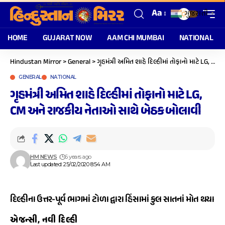
Aa
ગુજરાતી
▼
HOME
GUJARAT NOW
AAM CHI MUMBAI
NATIONAL
Hindustan Mirror
>
General
>
ગૃહમંત્રી અમિત શાહે દિલ્હીમાં તોફાનો માટે LG, CM અને રાજકીય નેતાઓ સાથે બેઠક બોલાવી
GENERAL
NATIONAL
ગૃહમંત્રી અમિત શાહે દિલ્હીમાં તોફાનો માટે LG,
CM અને રાજકીય નેતાઓ સાથે બેઠક બોલાવી
HM NEWS
6 years ago
Last updated: 25/02/2020 8:54 AM
દિલ્હીના ઉત્તર-પૂર્વ ભાગમાં ટોળા દ્વારા હિંસામાં કુલ સાતનાં મોત થયા
એજન્સી, નવી દિલ્હી