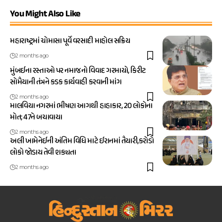
You Might Also Like
મહારાષ્ટ્રમાં ચોમાસા પૂર્વે વરસાદી માહોલ સક્રિય
2 months ago
મુંબઈના રસ્તાઓ પર નમાજનો વિવાદ ગરમાયો, કિરીટ
સોમૈયાની તંત્રને કડક કાર્યવાહી કરવાની માંગ
2 months ago
માલવિયા નગરમાં ભીષણ આગથી હાહાકાર, 20 લોકોના
મોત; 47ને બચાવાયા
2 months ago
અલી ખામેનેઈની અંતિમ વિધિ માટે ઈરાનમાં તૈયારી,કરોડો
લોકો જોડાય તેવી શક્યતા
2 months ago