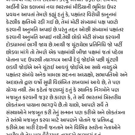
બનાવવા માટે તેમાં સંશોધન કરવું અત્યંત જરૂરી છે. રવિવારે
અહીંની પ્રેસ કલબમાં નવા ભારતમાં મીડિયાની ભૂમિકા ઉપર
પ્રવચન આપતાં તેમણે કહ્યું હતું કે, પક્ષાંતર વિરોધી કાનૂનમાં
કેટલીક ક્ષતિઓ રહી ગઈ છે, તેમાં મોટી સંખ્યામાં પક્ષ પલટો
કરવાની અનુમતિ અપાઇ છે.પરંતુ તદ્દન ઓછી સંખ્યામાં પક્ષાંતર
કરવાની અનુમતિ અપાઇ નથી.તેથી લોકો મોટી સંખ્યા કરવાની
દોડધામમાં લાગી જાય છે.આથી જ ચૂંટાયેલા પ્રતિનિધિ જો પાર્ટી
છોડવા માંગે તો તેમણે એક પક્ષમાંથી બીજા પક્ષમાં જતાં પહેલા
પોતાના પદ ઉપરથી ત્યાગપત્ર આપી દેવું જોઈએ પછી ચૂંટણી
લડવી જોઈએ અને ચૂંટાઈ આવવું જોઈએ.આ સાથે નાયડુએ
પક્ષાંતર સંબંધે અનેક મામલા સદનના અધ્યક્ષો, સભાપતિઓ અને
અદાલતો દ્વારા વર્ષો સુધી વિલંબિત રાખવામાં આવે છે, તે પણ
યોગ્ય નથી. તેમ કહેતાં જણાવ્યું હતું કે સ્થાનિક નિગમોને પણ
મજબૂત કરવાની જરૂર છે.કારણ કે, તે સર્વે ભારતમાં ત્રિસ્તરીય
લોકતંત્રના પાયાના ભાગરૂપે છેેે.તો ચાલો, આપણે સર્વે તે
સંસ્થાઓને મજબૂત કરી તેનું સન્માન પણ કરીએ અને લોકતંત્રના
તે સ્તંભો મજબૂત કરવા માટે આપણને પોતાને જ પ્રતિબદ્ધ
કરીએ.આ મારી દેશની જનતાને અને વિભિન્ન સ્તરોના નેતાઓને