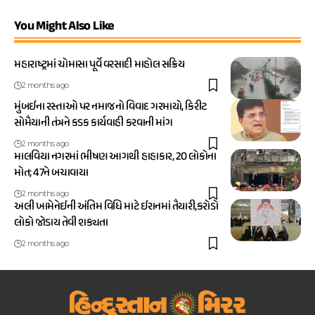
You Might Also Like
મહારાષ્ટ્રમાં ચોમાસા પૂર્વે વરસાદી માહોલ સક્રિય
2 months ago
મુંબઈના રસ્તાઓ પર નમાજનો વિવાદ ગરમાયો, કિરીટ
સોમૈયાની તંત્રને કડક કાર્યવાહી કરવાની માંગ
2 months ago
માલવિયા નગરમાં ભીષણ આગથી હાહાકાર, 20 લોકોના
મોત; 47ને બચાવાયા
2 months ago
અલી ખામેનેઈની અંતિમ વિધિ માટે ઈરાનમાં તૈયારી,કરોડો
લોકો જોડાય તેવી શક્યતા
2 months ago