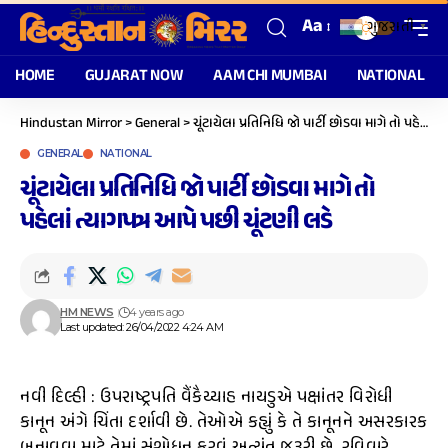
Aa
ગુજરાતી
▼
HOME
GUJARAT NOW
AAM CHI MUMBAI
NATIONAL
Hindustan Mirror
>
General
>
ચૂંટાયેલા પ્રતિનિધિ જો પાર્ટી છોડવા માગે તો પહેલાં ત્યાગપત્ર આપે પછી ચૂંટણી લડે
GENERAL
NATIONAL
ચૂંટાયેલા પ્રતિનિધિ જો પાર્ટી છોડવા માગે તો
પહેલાં ત્યાગપત્ર આપે પછી ચૂંટણી લડે
HM NEWS
4 years ago
Last updated: 26/04/2022 4:24 AM
નવી દિલ્હી : ઉપરાષ્ટ્રપતિ વૈંકૈય્યાહ નાયડુએ પક્ષાંતર વિરોધી
કાનૂન અંગે ચિંતા દર્શાવી છે. તેઓએ કહ્યું કે તે કાનૂનને અસરકારક