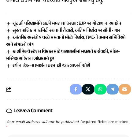
અપીલ છે.તેમ પણ વૈંકૈય્યાહ નાયડુએ જણાવ્યું હતું.
ચૂંટણી પરિણામોને લઈને મમતાના ધરણા : BJP પર ગોટાળાના આક્ષેપ
સુરત પાલિકામાં કમિટી રચનાની તૈયારી, અંતિમ નિર્ણય પર સૌની નજર
આંતરિક અસંતોષ વચ્ચે મમતાનો મોટો નિર્ણય, TMCની તમામ સમિતિઓ
અને સંગઠનો ભંગ
કાશી રેલવે સ્ટેશન વિકાસ માટે વારાણસીમાં મધરાતે કાર્યવાહી, મંદિર-
મસ્જિદ સહિતના બાંધકામો દૂર
રવીના ટંડનના ભાઈના ઘરમાંથી ₹25 લાખની ચોરી
Leave a Comment
Your email address will not be published.
Required fields are marked
*