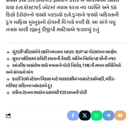
પ્રયાસ કર્યો હતો.કોસગાર્ડ ફાયરિંગ કરતા બે આરોપીઓ ઘાયલ
થયા હતા.કોસ્ટગાર્ડ બોટમાં તપાસ કરતા નવ વ્યક્તિ અને 56
કિલો હેરોઇનનો જથ્થો પકડાયો હતો.ડ્રગ્સનો જથ્થો પાકિસ્તાની
ડ્રગ માફિયા મુસ્તુફાનો હોવાની વિગતો મળી છે. આ અંગે વધુ
તપાસ ચાલી રહ્યાનું ડીજીપી ભાટિયાએ જણાવ્યું હતું
ચૂંટણી પરિણામોને લઈને મમતાના ધરણા : BJP પર ગોટાળાના આક્ષેપ
સુરત પાલિકામાં કમિટી રચનાની તૈયારી, અંતિમ નિર્ણય પર સૌની નજર
આંતરિક અસંતોષ વચ્ચે મમતાનો મોટો નિર્ણય, TMCની તમામ સમિતિઓ
અને સંગઠનો ભંગ
કાશી રેલવે સ્ટેશન વિકાસ માટે વારાણસીમાં મધરાતે કાર્યવાહી, મંદિર-
મસ્જિદ સહિતના બાંધકામો દૂર
રવીના ટંડનના ભાઈના ઘરમાંથી ₹25 લાખની ચોરી