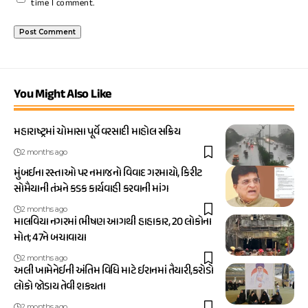
time I comment.
You Might Also Like
મહારાષ્ટ્રમાં ચોમાસા પૂર્વે વરસાદી માહોલ સક્રિય
2 months ago
મુંબઈના રસ્તાઓ પર નમાજનો વિવાદ ગરમાયો, કિરીટ
સોમૈયાની તંત્રને કડક કાર્યવાહી કરવાની માંગ
2 months ago
માલવિયા નગરમાં ભીષણ આગથી હાહાકાર, 20 લોકોના
મોત; 47ને બચાવાયા
2 months ago
અલી ખામેનેઈની અંતિમ વિધિ માટે ઈરાનમાં તૈયારી,કરોડો
લોકો જોડાય તેવી શક્યતા
2 months ago