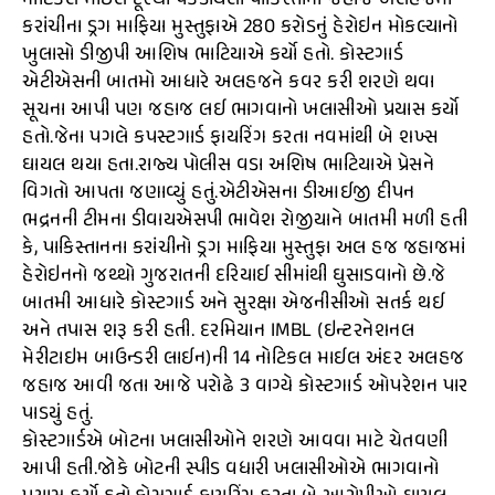
નોટિકલ માઈલ દૂરથી પકડાયેલા પાકિસ્તાની જહાજ અલહજમાં
કરાંચીના ડ્રગ માફિયા મુસ્તુફાએ 280 કરોડનું હેરોઇન મોકલ્યાનો
ખુલાસો ડીજીપી આશિષ ભાટિયાએ કર્યો હતો. કોસ્ટગાર્ડ
એટીએસની બાતમો આધારે અલહજને કવર કરી શરણે થવા
સૂચના આપી પણ જહાજ લઈ ભાગવાનો ખલાસીઓ પ્રયાસ કર્યો
હતો.જેના પગલે કપસ્ટગાર્ડ ફાયરિંગ કરતા નવમાંથી બે શખ્સ
ઘાયલ થયા હતા.રાજ્ય પોલીસ વડા અશિષ ભાટિયાએ પ્રેસને
વિગતો આપતા જણાવ્યું હતું.એટીએસના ડીઆઈજી દીપન
ભદ્રનની ટીમના ડીવાયએસપી ભાવેશ રોજીયાને બાતમી મળી હતી
કે, પાકિસ્તાનના કરાંચીનો ડ્રગ માફિયા મુસ્તુફા અલ હજ જહાજમાં
હેરોઇનનો જથ્થો ગુજરાતની દરિયાઈ સીમાંથી ઘુસાડવાનો છે.જે
બાતમી આધારે કોસ્ટગાર્ડ અને સુરક્ષા એજનીસીઓ સતર્ક થઈ
અને તપાસ શરૂ કરી હતી. દરમિયાન IMBL (ઇન્ટરનેશનલ
મેરીટાઇમ બાઉન્ડરી લાઈન)ની 14 નોટિકલ માઈલ અંદર અલહજ
જહાજ આવી જતા આજે પરોઢે 3 વાગ્યે કોસ્ટગાર્ડ ઓપરેશન પાર
પાડયું હતું.
કોસ્ટગાર્ડએ બોટના ખલાસીઓને શરણે આવવા માટે ચેતવણી
આપી હતી.જોકે બોટની સ્પીડ વધારી ખલાસીઓએ ભાગવાનો