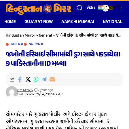
Aa
ગુજરાતી
▼
HOME
GUJARAT NOW
AAM CHI MUMBAI
NATIONAL
Hindustan Mirror
>
General
>
જખોની દરિયાઈ સીમામાંથી ડ્રગ સાથે પકડાયેલા 9 પાકિસ્તાનીના ID મળ્યા
GENERAL
NATIONAL
જખોની દરિયાઈ સીમામાંથી ડ્રગ સાથે પકડાયેલા
9 પાકિસ્તાનીના ID મળ્યા
HM NEWS
4 years ago
Last updated: 26/04/2022 4:31 AM
સોમવારે સવારે ગુજરાત પોલીસ અને કોસ્ટગાર્ડના સયુક્ત
ઓપરેશનમાં ગુજરાત કચ્છના જખૌની દરિયાઇ સીમામાં 15