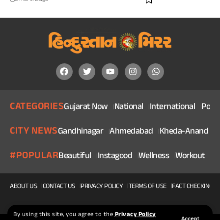
CATEGORIES
Gujarat Now
National
International
Politi
CITY NEWS
Gandhinagar
Ahmedabad
Kheda-Anand
V
#POPULAR
Beautiful
Instagood
Wellness
Workout
He
ABOUT US
CONTACT US
PRIVACY POLICY
TERMS OF USE
FACT CHECKING P
By using this site, you agree to the
Privacy Policy
Accept