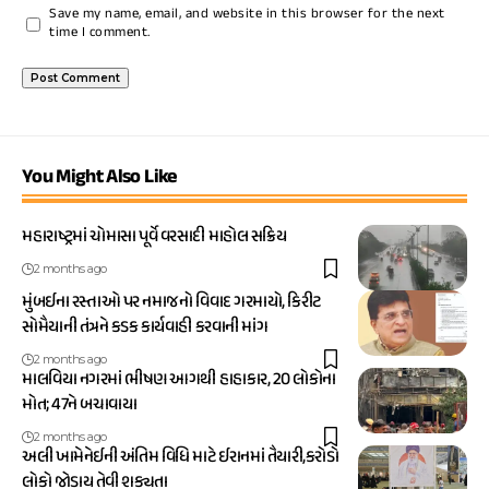
Save my name, email, and website in this browser for the next
time I comment.
You Might Also Like
મહારાષ્ટ્રમાં ચોમાસા પૂર્વે વરસાદી માહોલ સક્રિય
2 months ago
મુંબઈના રસ્તાઓ પર નમાજનો વિવાદ ગરમાયો, કિરીટ
સોમૈયાની તંત્રને કડક કાર્યવાહી કરવાની માંગ
2 months ago
માલવિયા નગરમાં ભીષણ આગથી હાહાકાર, 20 લોકોના
મોત; 47ને બચાવાયા
2 months ago
અલી ખામેનેઈની અંતિમ વિધિ માટે ઈરાનમાં તૈયારી,કરોડો
લોકો જોડાય તેવી શક્યતા