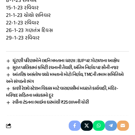
8-1-23 રવિવાર
15-1-23 રવિવાર
21-1-23 ચોથો શનિવાર
22-1-23 રવિવાર
26-1-23 ગણતંત્ર દિવસ
29-1-23 રવિવાર
ચૂંટણી પરિણામોને લઈને મમતાના ધરણા : BJP પર ગોટાળાના આક્ષેપ
સુરત પાલિકામાં કમિટી રચનાની તૈયારી, અંતિમ નિર્ણય પર સૌની નજર
આંતરિક અસંતોષ વચ્ચે મમતાનો મોટો નિર્ણય, TMCની તમામ સમિતિઓ
અને સંગઠનો ભંગ
કાશી રેલવે સ્ટેશન વિકાસ માટે વારાણસીમાં મધરાતે કાર્યવાહી, મંદિર-
મસ્જિદ સહિતના બાંધકામો દૂર
રવીના ટંડનના ભાઈના ઘરમાંથી ₹25 લાખની ચોરી