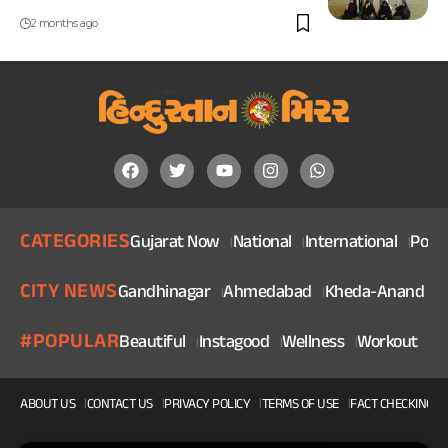
2 months ago
CATEGORIES
Gujarat Now
National
International
Politi
CITY NEWS
Gandhinagar
Ahmedabad
Kheda-Anand
V
#POPULAR
Beautiful
Instagood
Wellness
Workout
He
ABOUT US
CONTACT US
PRIVACY POLICY
TERMS OF USE
FACT CHECKING P