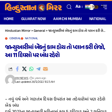
Aa
ગુજરાતી
▼
HOME
GUJARAT NOW
AAM CHI MUMBAI
NATIONAL
Hindustan Mirror
>
General
>
જાન્યુઆરીમાં બૅંકનું કામ હોય તો પ્લાન કરી લેજો, આ 11 દિવસો પર બંધ રહેશે
GENERAL
NATIONAL
જાન્યુઆરીમાં બૅંકનું કામ હોય તો પ્લાન કરી લેજો,
આ 11 દિવસો પર બંધ રહેશે
HM NEWS
4 years ago
Last updated: 26/12/2022 10:23 AM
– નવું વર્ષ અને ગણતંત્ર દિવસ ઉપરાંત આ તહેવારોમાં પણ રહેશે
બેંક બંધ