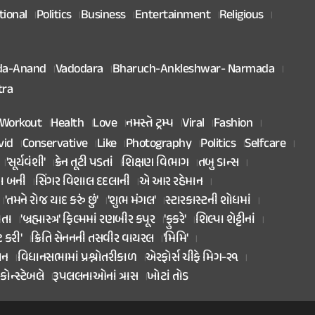
tional
Politics
Business
Entertainment
Religious
da-Anand
Vadodara
Bharuch-Ankleshwar- Narmada
tra
Workout
Health
Love
નમસ્તે ટ્રમ્પ
Viral
Fashion
vid
Conservative
Like
Photography
Politics
Selfcare
'સૂર્યવંશી'
ક્રેન તૂટી પડતાં
શિક્ષણ વિભાગ
તબુ ડાન્સ
તા બની
સિંગર વિશાલ દદલાની
એ આર રહેમાન
'તમને રોજ યાદ કરું છું'
'શુભ મંગલ'
સ્ટારકાસ્ટની શોધમાં
િતા
'બ્રહ્માસ્ત્ર' ફિલ્મમાં રણબીર કપૂર
'ફુકરે'
શિલ્પા શેટ્ટીનાં
ટ કરી'
ક્રિતિ સેનનની તસવીર વાયરલ
'મિમિ'
ાન
વિધાનસભામાં પ્રશ્નોતરીકાળ
એરફોર્સ ચીફે મિગ-૨૧
કોન્સ્ટેબલે
રૂપલલનાઓનાં ત્રાસ
ખોટાં તોડ