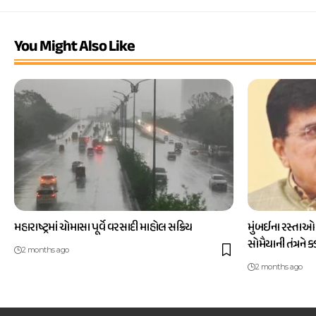
You Might Also Like
મહારાષ્ટ્રમાં ચોમાસા પૂર્વે વરસાદી માહોલ સક્રિય
મુંબઈના રસ્તાઓ
સોમૈયાની તંત્રને 
2 months ago
2 months ago