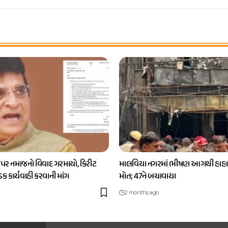
 પર નમાજનો વિવાદ ગરમાયો, કિરીટ
માલવિયા નગરમાં ભીષણ આગથી હાહાક
કડક કાર્યવાહી કરવાની માંગ
મોત; 47ને બચાવાયા
2 months ago