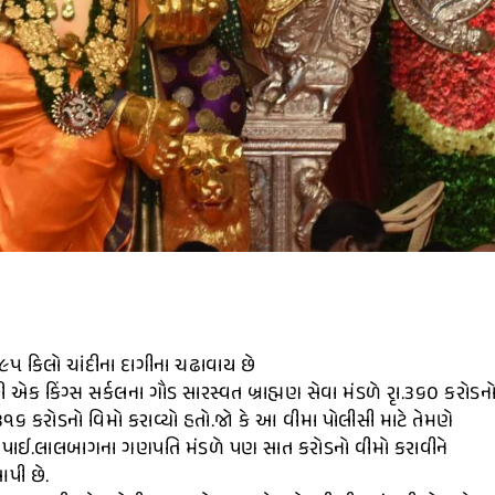
૫ કિલો ચાંદીના દાગીના ચઢાવાય છે
એક કિંગ્સ સર્કલના ગૌડ સારસ્વત બ્રાહ્મણ સેવા મંડળે રૃા.૩૬૦ કરોડન
રૃા. ૩૧૬ કરોડનો વિમો કરાવ્યો હતો.જો કે આ વીમા પોલીસી માટે તેમણે
 અપાઈ.લાલબાગના ગણપતિ મંડળે પણ સાત કરોડનો વીમો કરાવીને
આપી છે.