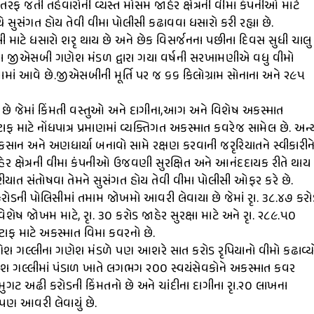
તરફ જતી તહેવારોની વ્યસ્ત મોસમ જાહેર ક્ષેત્રની વીમા કંપનીઓ માટે
ુસંગત હોય તેવી વીમા પોલીસી કઢાવવા ધસારો કરી રહ્યા છે.
ી માટે ધસારો શરૃ થાય છે અને છેક વિસર્જનના પછીના દિવસ સુધી ચાલુ
 એવા જીએસબી ગણેશ મંડળ દ્વારા ગયા વર્ષની સરખામણીએ વધુ વીમો
ાં આવે છે.જીએસબીની મૂર્તિ પર જ ૬૬ કિલોગ્રામ સોનાના અને ૨૯૫
 છે જેમાં કિંમતી વસ્તુઓ અને દાગીના,આગ અને વિશેષ અકસ્માત
ટાફ માટે નોંધપાત્ર પ્રમાણમાં વ્યક્તિગત અકસ્માત કવરેજ સામેલ છે. અન્
ાન અને અણધાર્યા બનાવો સામે રક્ષણ કરવાની જરૃરિયાતને સ્વીકારીન
હેર ક્ષેત્રની વીમા કંપનીઓ ઉજવણી સુરક્ષિત અને આનંદદાયક રીતે થાય 
યાત સંતોષવા તેમને સુસંગત હોય તેવી વીમા પોલીસી ઓફર કરે છે.
કરોડની પોલિસીમાં તમામ જોખમો આવરી લેવાયા છે જેમાં રૃા. ૩૮.૪૭ કરો
શેષ જોખમ માટે, રૃા. ૩૦ કરોડ જાહેર સુરક્ષા માટે અને રૃા. ૨૮૯.૫૦
્ટાફ માટે અકસ્માત વિમા કવરનો છે.
શ ગલ્લીના ગણેશ મંડળે પણ આશરે સાત કરોડ રૃપિયાનો વીમો કઢાવ્ય
ણેશ ગલ્લીમાં પંડાળ ખાતે લગભગ ૨૦૦ સ્વયંસેવકોને અકસ્માત કવર
ુગટ અઢી કરોડની કિંમતનો છે અને ચાંદીના દાગીના રૃા.૨૦ લાખના
 પણ આવરી લેવાયું છે.