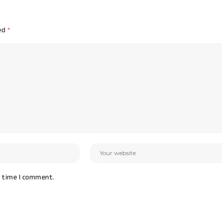
ked
*
t time I comment.