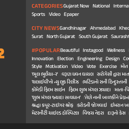
CATEGORIES
Gujarat Now
National
Interna
Sports
Video
Epaper
CITY NEWS
Gandhinagar
Ahmedabad
Khe
Surat
North Gujarat
South Gujarat
Saurash
#POPULAR
Beautiful
Instagood
Wellness
Innovation
Election
Engineering
Design
Co
Style
Motivation
Video
Vote
Exercise
મોત
'ભૂલ ભુલૈયા-૨'
વરૂણ ધવન ઘાયલ
સરોગેસી દ્વારા મા
'થલાઈવી'નો ન્યુ લુક રિલીઝ
ભટિંડાનો સની હિન્દુસ્તાની
કૉમેડી ફિલ્મ સાઇન
ફિલ્મ શુભ મંગલ ઝ્યાદા
માતા-પ
'શુભ મંગલ જ્યાદા સાવધાન'
'તેણે નાની બાળકીને પ્રેગ્નન્
શ્રદ્ધા કપૂર-ટાઇગર શ્રોફ
કરોડની જોગવાઇ
ઈમરાન ખ
મેટરનીટી ચાઇલ્ડ હોસ્પિટલ
વિજય નેહરા
દારૂનો કેસ