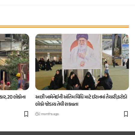
ાર, 20 લોકોના
અલી ખામેનેઈની અંતિમ વિધિ માટે ઈરાનમાં તૈયારી,કરોડો
લોકો જોડાય તેવી શક્યતા
2 months ago