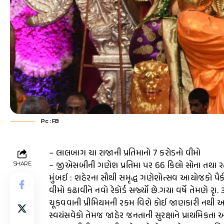
Pc : FB
– લાલબાગ ચા રાજાની પ્રતિમાનો 7 કરોડનો વીમો
– જીએસબીની ગણેશ પ્રતિમા પર 66 કિલો સોના તથા ૨૯
SHARE
મુંબઈ : શહેરના સૌથી સમૃદ્ધ ગણેશોત્સવ આયોજકો પૈકી 
વીમો કઢાવીને નવો રેકોર્ડ સર્જ્યો છે.ગયા વર્ષે તેમણે 
ચૂકવવાની પ્રીમિયમની રકમ વિશે કોઈ જાણકારી નથી
સ્વયંસવેકો તેમજ જાહેર જનતાની સુરક્ષાને પ્રાથમિકતા 