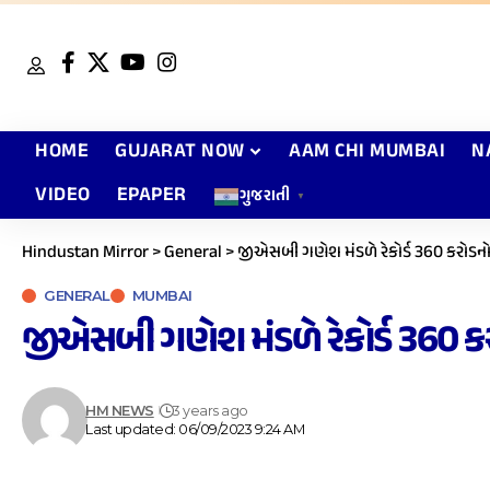
HOME
GUJARAT NOW
AAM CHI MUMBAI
N
VIDEO
EPAPER
ગુજરાતી
▼
Hindustan Mirror
>
General
>
જીએસબી ગણેશ મંડળે રેકોર્ડ 360 કરોડનો
GENERAL
MUMBAI
જીએસબી ગણેશ મંડળે રેકોર્ડ 360 કર
HM NEWS
3 years ago
Last updated: 06/09/2023 9:24 AM