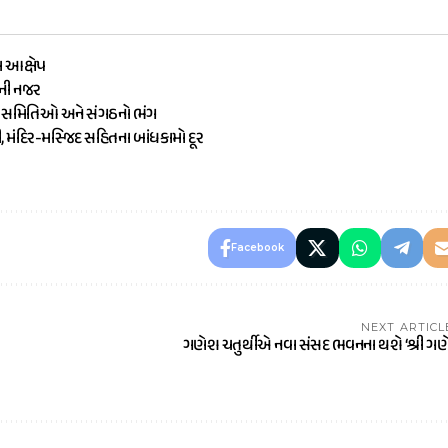
ા આક્ષેપ
ૌની નજર
ામ સમિતિઓ અને સંગઠનો ભંગ
ી, મંદિર-મસ્જિદ સહિતના બાંધકામો દૂર
Facebook
NEXT ARTICL
ગણેશ ચતુર્થીએ નવા સંસદ ભવનના થશે ‘શ્રી ગણ