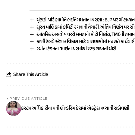
ચૂંટણી પરિણામોને લઈને મમતાના ધરણા : BJP પર ગોટાળાન
સુરત પાલિકામાં કમિટી રચનાની તૈયારી, અંતિમ નિર્ણય પર સ
આંતરિક અસંતોષ વચ્ચે મમતાનો મોટો નિર્ણય, TMCની તમ
કાશી રેલવે સ્ટેશન વિકાસ માટે વારાણસીમાં મધરાતે કાર્યવાહ
રવીના ટંડનના ભાઈના ઘરમાંથી ₹25 લાખની ચોરી
Share This Article
PREVIOUS ARTICLE
કસ્ટમ અધિકારીના મની લોન્ડરિંગ કેસમાં એકટ્રેસ નવ્યાની સંડોવણી