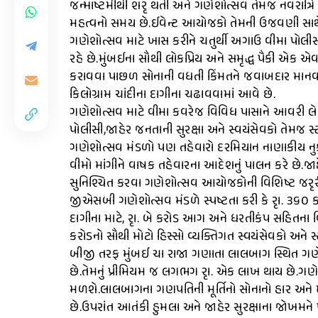
જન્માષ્ટમીથી શરૃ થતી અને ગણેશોત્સવ તેમજ નવરાત્રિ 
મહત્વનો સમય છે.ઈવેન્ટ આયોજકો તેમની ઉજવણી સાથે સ
ગણેશોત્સવ માટે ખાસ કરીને ચતુર્થી અગાઉ વીમા પોલીસ
રહે છે.મુંબઈના સૌથી લોકપ્રિય અને સમૃદ્ધ પૈકી એક
કરાવવા પાછળ સોનાની વધતી કિંમતને જવાબદાર માનવામ
કિલોગ્રામ ચાંદીના દાગીના ચઢાવવામાં આવે છે.
ગણેશોત્સવ માટે વીમા કવરેજ વિવિધ પાસાને આવરી લે
પોલીસી,જાહેર જનતાની સુરક્ષા અને સ્વયંસેવકો તેમજ સ્
ગણેશોત્સવ મંડળો પણ તહેવારો દરમિયાન નાણાકીય નુકસ
વીમો માંગીને વાષક તહેવારના આદેશનું પાલન કરે છે.જા
સુનિશ્ચિત કરવા ગણેશોત્સવ આયોજકોની વિશિષ્ટ જરૃરી
જીએસબી ગણેશોત્સવ મંડળે સ્પષ્ટતા કરી કે રૃા. ૩૬૦ 
દાગીના માટે, રૃા. બે કરોડ આગ અને ધરતીકંપ સહિતના વિ
કરોડનો સૌથી મોટો હિસ્સો વ્યક્તિગત સ્વયંસેવકો અને સ
બીજી તરફ મુંબઈ ચા રાજા ગણાતા લાલબાગ સ્થિત ગણે
છે.તેમનું પ્રીમિયમ જ લગભગ રૃા. એક લાખ થાય છે.ગ
મળશે.લાલબાગના ગણપતિની મૂર્તિનો સોનાનો હાર અને મ
છે.ઉપરાંત આતંકી હુમલા અને જાહેર સુરક્ષાના જોખમને