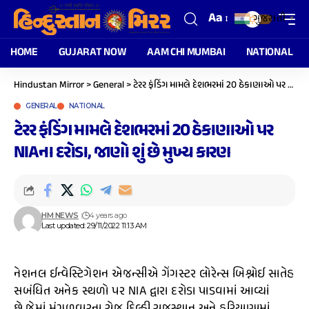
Aa
ગુજરાતી
▼
HOME
GUJARAT NOW
AAM CHI MUMBAI
NATIONAL
Hindustan Mirror
>
General
>
ટેરર ફંડિંગ મામલે દેશભરમાં 20 ઠેકાણાઓ પર NIAના દરોડા, જાણો શું છે મુખ્ય કારણ
GENERAL
NATIONAL
ટેરર ફંડિંગ મામલે દેશભરમાં 20 ઠેકાણાઓ પર
NIAના દરોડા, જાણો શું છે મુખ્ય કારણ
HM NEWS
4 years ago
Last updated: 29/11/2022 11:13 AM
નેશનલ ઈન્વેસ્ટિગેશન એજન્સીએ ગેંગસ્ટર લોરેન્સ બિશ્નોઈ સાતેહ
સબંધિત અનેક સ્થળો પર NIA દ્વારા દરોડા પાડવામાં આવ્યાં