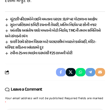
દેશોમાં મોજુદ છે.
ચૂંટણી પરિણામોને લઈને મમતાના ધરણા : BJP પર ગોટાળાના આક્ષેપ
સુરત પાલિકામાં કમિટી રચનાની તૈયારી, અંતિમ નિર્ણય પર સૌની નજર
આંતરિક અસંતોષ વચ્ચે મમતાનો મોટો નિર્ણય, TMCની તમામ સમિતિઓ
અને સંગઠનો ભંગ
કાશી રેલવે સ્ટેશન વિકાસ માટે વારાણસીમાં મધરાતે કાર્યવાહી, મંદિર-
મસ્જિદ સહિતના બાંધકામો દૂર
રવીના ટંડનના ભાઈના ઘરમાંથી ₹25 લાખની ચોરી
Leave a Comment
Your email address will not be published.
Required fields are marked
*