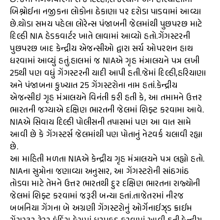
છે.જેમાં મંગળવારના રોજ દિલ્હી,રાજસ્થાન અને હરિયાણામાં
બિશ્નોઈના નજીકના લોકોના ઠેકાણા પર દરોડા પાડવામાં આવ્યા
છે.થોડા સમય પહેલા લોરેન્સ પંજાબની જેલમાંથી પુછપરછ માટે
દિલ્હી NIA હેડકવાર્ટર ખાતે લાવામાં આવ્યો હતો.ગેંગસ્ટરની
પુછપરછ બાદ કેન્દ્રીય એજન્સીઓ દ્વારા સર્ચ ઓપરશન હાથ
ધરવામાં આવ્યું હતું.હાલમાં જ NIAએ ગૃહ મંત્રાલયને પત્ર લખી
25થી પણ વધું ગેંગસ્ટરની યાદી આપી હતી.જેમાં દિલ્હી,હરિયાણા
અને પંજાબના કુખ્યાત 25 ગેંગસ્ટરોના નામ હતાં.કેન્દ્રીય
એજન્સીઇ ગૃહ મંત્રાલયને વિનંતી કરી હતી કે, આ તમામને ઉત્તર
ભારતની જગ્યાએ દક્ષિણ ભારતની જેલમાં શિફ્ટ કરવામા આવે.
NIAએ સિવાય દિલ્હી પોલીસની તપાસમાં પણ આ વાત સામે
આવી છે કે ગેંગસ્ટર્સ જેલમાંથી પણ પોતાનું નેટવર્ક ચલાવી રહ્યા
છે.
આ માહિતી મળતા NIAએ કેન્દ્રીય ગૃહ મંત્રાલયને પત્ર લહ્યો હતો.
NIAના સુત્રોના જણાવ્યા અનુસાર, આ ગેંગસ્ટરોની સાંઠગાંઠ
તોડવા માટે તેમને ઉત્તર ભારતથી દુર દક્ષિણ ભારતના રાજ્યોની
જેલમાં શિફ્ટ કરવામાં જરૂરી બન્યા હતાં.તાજેતરમાં નીરજ
બબનિયા ગેંગના બે અગ્રણી ગેંગસ્ટરોનું ઓર્ગેનાઈઝ્ડ ક્રાઈમ