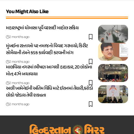
You Might Also Like
મહારાષ્ટ્રમાં ચોમાસા પૂર્વે વરસાદી માહોલ સક્રિય
2 months ago
મુંબઈના રસ્તાઓ પર નમાજનો વિવાદ ગરમાયો, કિરીટ
સોમૈયાની તંત્રને કડક કાર્યવાહી કરવાની માંગ
2 months ago
માલવિયા નગરમાં ભીષણ આગથી હાહાકાર, 20 લોકોના
મોત; 47ને બચાવાયા
2 months ago
અલી ખામેનેઈની અંતિમ વિધિ માટે ઈરાનમાં તૈયારી,કરોડો
લોકો જોડાય તેવી શક્યતા
2 months ago