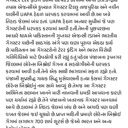
ગેંગસ્ટર ટેરર ફંડિંગ કેસમાં ધરપકડ કરવામાં આવી હતી.કેન્દ્રીય
તપાસ એજન્સીએ કુખ્યાત ગેંગસ્ટર ટિલ્લુ તાજપુરિયા અને નવીન
વાલીની UAPA હેઠળ ધરપકડ કરવામમાં આવી છે.આ બન્ને
તિહાડ જેલમાં બંધ હતાં. UAPA હેઠળ અત્યાર સુધીમાં જે પણ
ગેંગસ્ટરોની ધરપકડ કરવામાં આવી હતી.તેમની પુછપરછના
આધારે NIAએ પાકિસ્તાનની ગુપ્તચર એજન્સી ISIઅને ભારતીય
ગેંગસ્ટર વાછેની સાઠગાંઠ અંગે પણ ઘણા પુરાવા એકઠા કાર્ય
છે.પાકિસ્તાન આ ગેંગસ્ટરોનો ટેરર ફંડિંગ અને ભારત વિરોધી
ગતિવિધિઓ માટે ઉપયોગી કરી રહ્યું હતું.પહેલા પંજાબના રૂપનગર
જિલ્લામાં લોરેન્સ બિશ્નોઈ ગેંગના 4 સહયોગીઓની ધરપકડ
કરવામાં આવી હતી.તેનો એક સાથી ભાગવામાં સફળ રહ્યો હતો.
પંજાબી સુપ્રસીદ્ધ ગાયક સિદ્ધુ મુસેવાલાની હત્યા કેસમાં ગેંગસ્ટર
લોરેન્સ બિશ્નોઈનું નામ સામે આવ્યું છે.તેમજ આ ગેંગસ્ટર
અભિનેતા સલમાન ખાનને મારી નાખવાની ધમકી આપવાના કારણે
પણ ચર્ચામાં રહ્યો છે.તેને પંજાબનો ખતરનાક ગેંગસ્ટર માનવામાં
આવે છે.હાલમાં તે તિહાડ જેલમાં બંધ છે અને અગાઉ પણ ઘણી
વખત જેલમાં જઈ ચૂક્યો છે.પ્રાપ્ત માહિતી પ્રમાણે લોરેન્સ બિશ્નોઈ
ગેંગમાં લગભગ 700 શાર્પ શૂટર્સ છે જેઓ ભારત અને અન્ય