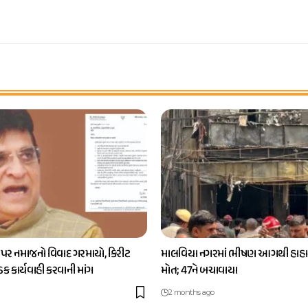
 પર નમાજનો વિવાદ ગરમાયો, કિરીટ
માલવિયા નગરમાં ભીષણ આગથી હાહાક
કડક કાર્યવાહી કરવાની માંગ
મોત; 47ને બચાવાયા
2 months ago