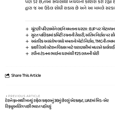
પણ ડરે છે,તેઓ સવાલોથી બચવાની કોશિશ કરી રહ્યા છે.
દ્વારા જ આ ઉકેલ શોધી શકાય છે અને આ મામલે સરકા
ચૂંટણી પરિણામોને લઈને મમતાના ધરણા : BJP પર ગોટાળાન
સુરત પાલિકામાં કમિટી રચનાની તૈયારી, અંતિમ નિર્ણય પર સ
આંતરિક અસંતોષ વચ્ચે મમતાનો મોટો નિર્ણય, TMCની તમ
કાશી રેલવે સ્ટેશન વિકાસ માટે વારાણસીમાં મધરાતે કાર્યવાહ
રવીના ટંડનના ભાઈના ઘરમાંથી ₹25 લાખની ચોરી
Share This Article
PREVIOUS ARTICLE
દેશને ફ્રાન્સથી મળ્યું રાફેલ કાફલાનું 36મું છેલ્લું એરક્રાફ્ટ, UAEમાં મિડ-એર
રિફ્યુઅલિંગ પછી ભારત પહોંચ્યું