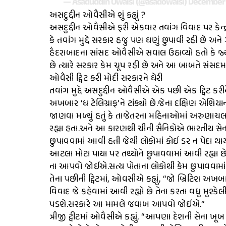
— Asaduddin Owaisi (@asadowaisi)
December 
અસદુદ્દીન ઓવૈસીએ શું કહ્યું ?
અસદુદ્દીન ઓવૈસીએ ફરી એકવાર તવાંગ વિવાદ પર કેન્દ્
કે તવાંગ મુદ્દે સરકાર હજુ પણ ઘણું છુપાવી રહી છે અને
હૈદરાબાદના સાંસદ ઓવૈસીએ સવાલ ઉઠાવ્યો હતો કે જ્યાર
છે ત્યારે સરકાર કેમ ચૂપ રહી છે અને આ બાબતે સંસદ
ઓવૈસી ટ્વિટ કરી મોદી સરકારને ઘેરી
તવાંગ મુદ્દે અસદુદ્દીન ઓવૈસીએ એક પછી એક ટ્વિટ કરીને
અખબાર ‘ધ ટેલિગ્રાફ’ને ટાંક્યો છે.જેના દક્ષિણ એશિયા
જાણવા મળ્યું હતું કે તાજેતરના મહિનાઓમાં અરુણાચલ 
રહ્યા હતા.અને આ કારણથી ચીની સૈનિકોએ ભારતીય સેના
છુપાવવામાં આવી હતી જેથી લોકોમાં કોઈ ડર ન પેદા થાય.
આટલા મોટા પાયા પર તથ્યોને છુપાવવામાં આવી રહ્યા છે.શ
ના આપવો જોઈએ.સત્ય પોતાના લોકોથી કેમ છુપાવવામા
તેના પછીની ટ્વિટમાં, ઓવસીએ કહ્યું, “જો બ્રિટિશ અખ
વિવાદ જે કહેવામાં આવી રહ્યો છે તેના કરતા વધુ મુશ
પડશે.સરકારે આ મામલે જવાબ આપવો જોઈએ.”
ત્રીજી ટ્વીટમાં ઓવૈસીએ કહ્યું, “આપણા દેશની સેના ખ