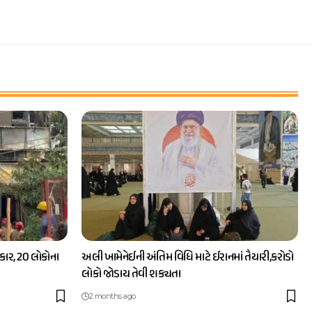
ાર, 20 લોકોના
અલી ખામેનેઈની અંતિમ વિધિ માટે ઈરાનમાં તૈયારી,કરોડો
લોકો જોડાય તેવી શક્યતા
2 months ago