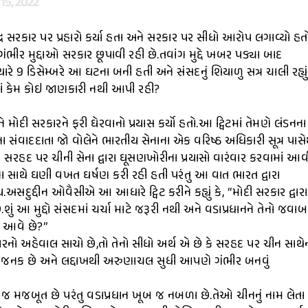
15, 2022
ર સરકાર પર પ્રહારો કર્યા હતા અને સરકાર પર સીધો આરોપ લગાવ્યો હત
 ગંભીર મુદ્દાઓ સરકાર છૂપાવી રહી છે.તવાંગ મુદ્દે ખબર પડ્યા બાદ
ે 9 ડિસેમ્બરે આ ઘટના બની હતી અને સંસદનું શિયાળુ સત્ર ચાલી રહ્યું
માં કેમ કોઇ જાણકારી નથી આપી રહી?
 મોદી સરકારને ફરી ઘેરવાનો પ્રયાસ કર્યો હતો.આ ટ્વિટમાં તેમણે લંડનના
ના સંવાદદાતા જો વોલેને ભારતીય સેનાના એક વરિષ્ઠ અધિકારી સૂત્ર પાસે
સરહદ પર ચીની સેના દ્વારા ઘૂસણખોરીના પ્રયાસો વારંવાર કરવામાં આવ
 સાથે ઘણી વખત ઘર્ષણ કરી રહી હતી પરંતુ આ વાત ભારત દ્વારા
અસદુદ્દીન ઓવૈસીએ આ આધારે ટ્વિટ કરીને કહ્યું કે, “મોદી સરકાર દ્વારા
ું આ મુદ્દો સંસદમાં ચર્ચા માટે જરૂરી નથી અને વડાપ્રધાનને તેનો જવાબ
ં આવે છે?”
બારનો અહેવાલ સાચો છે,તો તેનો સીધો અર્થ એ છે કે સરહદ પર ચીન સાથે
્કેલીજનક છે અને લદ્દાખથી અરુણાચલ સુધી આપણે ગંભીર બનવું
ૂબ જ મજબૂત છે પરંતુ વડાપ્રધાન ખૂબ જ નબળા છે.તેઓ ચીનનું નામ લેતા