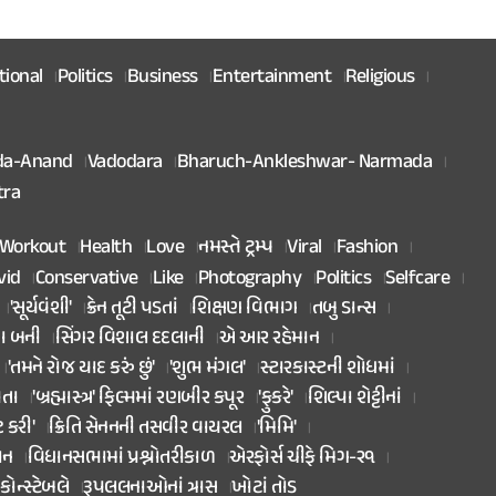
tional
Politics
Business
Entertainment
Religious
da-Anand
Vadodara
Bharuch-Ankleshwar- Narmada
tra
Workout
Health
Love
નમસ્તે ટ્રમ્પ
Viral
Fashion
vid
Conservative
Like
Photography
Politics
Selfcare
'સૂર્યવંશી'
ક્રેન તૂટી પડતાં
શિક્ષણ વિભાગ
તબુ ડાન્સ
તા બની
સિંગર વિશાલ દદલાની
એ આર રહેમાન
'તમને રોજ યાદ કરું છું'
'શુભ મંગલ'
સ્ટારકાસ્ટની શોધમાં
િતા
'બ્રહ્માસ્ત્ર' ફિલ્મમાં રણબીર કપૂર
'ફુકરે'
શિલ્પા શેટ્ટીનાં
ટ કરી'
ક્રિતિ સેનનની તસવીર વાયરલ
'મિમિ'
ાન
વિધાનસભામાં પ્રશ્નોતરીકાળ
એરફોર્સ ચીફે મિગ-૨૧
કોન્સ્ટેબલે
રૂપલલનાઓનાં ત્રાસ
ખોટાં તોડ