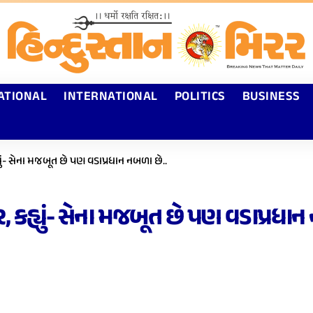
ATIONAL
INTERNATIONAL
POLITICS
BUSINESS
યું- સેના મજબૂત છે પણ વડાપ્રધાન નબળા છે..
, કહ્યું- સેના મજબૂત છે પણ વડાપ્રધાન