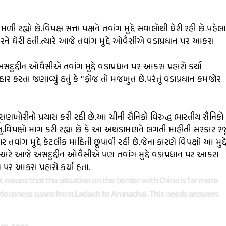
રહ્યો છે.વિપક્ષ સત્તા પક્ષને તવાંગ મુદ્દે સવાલોથી ઘેરી રહી છે.પહેલા
 સરકારને ઘેરી હતી.ત્યારે આજે તવાંગ મુદ્દે ઓવૈસીએ વડાપ્રધાન પર આકરા
્દીન ઓવૈસીએ તવાંગ મુદ્દે વડાપ્રધાન પર આકરા પ્રહારો કર્યા
ાર કરતા જણાવ્યું હતું કે “ફોજ તો મજબુત છે.પરંતું વડાપ્રધાન કમજોર
ણખોરીનો પ્રયાસ કરી રહી છે.આ ચીની સૈનિકો વિરુદ્ધ ભારતીય સૈનિકો
 હતુ.વિપક્ષો માગ કરી રહ્યા છે કે આ અથડામણને લગતી માહીતી સરકાર રજ
ાંગ મુદ્દે કેટલીક માહિતી છૂપાવી રહી છે.જેના કારણે વિપક્ષો આ મુદ્દ
.ત્યારે આજે અસદુદ્દીન ઓવૈસીએ પણ તવાંગ મુદ્દે વડાપ્રધાન પર આકરા
ન પર આકરા પ્રહારો કર્યા હતા.
, it means that the situation on the border with China is far more
eriousness spans from Ladakh to Arunachal. This needs answers