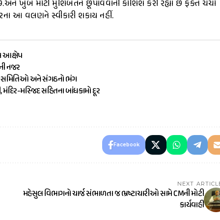
અને ખુબ મોટી મુશિબતને છૂપાવવાની કોશિશ કરી રહ્યા છે ફક્ત ચર્ચા
રના આ વલણને સ્વીકારી શકાય નહીં.
ા આક્ષેપ
ૌની નજર
ામ સમિતિઓ અને સંગઠનો ભંગ
ી, મંદિર-મસ્જિદ સહિતના બાંધકામો દૂર
Facebook
NEXT ARTICL
મહેસુલ વિભાગનો ચાર્જ સંભાળતા જ ભ્રષ્ટાચારીઓ સામે CMની મોટી
કાર્યવાહી