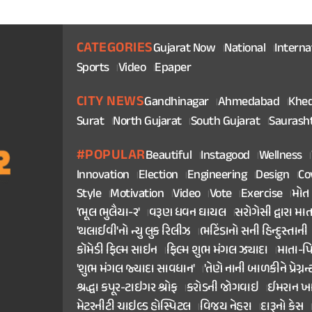
CATEGORIES
Gujarat Now
National
Interna
Sports
Video
Epaper
CITY NEWS
Gandhinagar
Ahmedabad
Khe
Surat
North Gujarat
South Gujarat
Saurash
#POPULAR
Beautiful
Instagood
Wellness
Innovation
Election
Engineering
Design
Co
Style
Motivation
Video
Vote
Exercise
મોત
'ભૂલ ભુલૈયા-૨'
વરૂણ ધવન ઘાયલ
સરોગેસી દ્વારા મા
'થલાઈવી'નો ન્યુ લુક રિલીઝ
ભટિંડાનો સની હિન્દુસ્તાની
કૉમેડી ફિલ્મ સાઇન
ફિલ્મ શુભ મંગલ ઝ્યાદા
માતા-પ
'શુભ મંગલ જ્યાદા સાવધાન'
'તેણે નાની બાળકીને પ્રેગ્નન્
શ્રદ્ધા કપૂર-ટાઇગર શ્રોફ
કરોડની જોગવાઇ
ઈમરાન ખ
મેટરનીટી ચાઇલ્ડ હોસ્પિટલ
વિજય નેહરા
દારૂનો કેસ