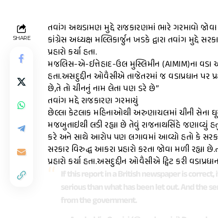
તવાંગ અથડામણ મુદ્દે રાજકારણમાં ભારે ગરમાવો જોવા મળી 
કાંગ્રેસ અધ્યક્ષ મલ્લિકાર્જુન ખડકે દ્વારા તવાંગ મુદ્દે
SHARE
પ્રહારો કર્યા હતા.
મજલિસ-એ-ઈત્તેહાદ-ઉલ મુસ્લિમીન (AIMIM)ના વડા અસદુદ
હતા.અસદુદ્દીન ઓવૈસીએ તાજેતરમાં જ વડાપ્રધાન પર પ્રહ
છે,તે તો ચીનનું નામ લેતા પણ ડરે છે”
તવાંગ મદ્દે રાજકારણ ગરમાયું
છેલ્લા કેટલાક મહિનાઓથી અરુણાચલમાં ચીની સેના ઘૂસ
મજબુતાઇથી લડી રહ્યા છે તેવું રાજનાથસિંહે જણાવ્યું
કરે અને સાથે આરોપ પણ લગાવમાં આવ્યો હતો કે સરકાર તવ
સરકાર વિરુદ્ધ આકરા પ્રહારો કરતા જોવા મળી રહ્યા છે
પ્રહારો કર્યા હતા.અસદુદ્દીન ઓવૈસીએ ટ્વિટ કરી વડાપ્રધા
If this report in a British newspaper is correct
serious than what has been let out. And the s
from the government.