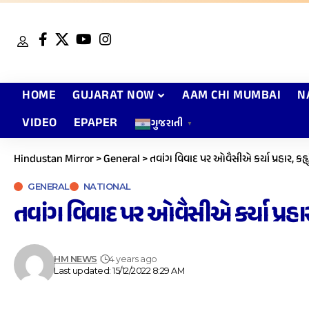
HOME
GUJARAT NOW
AAM CHI MUMBAI
N
VIDEO
EPAPER
ગુજરાતી
▼
Hindustan Mirror
>
General
>
તવાંગ વિવાદ પર ઓવૈસીએ કર્યા પ્રહાર, કહ્
GENERAL
NATIONAL
તવાંગ વિવાદ પર ઓવૈસીએ કર્યા પ્રહાર
HM NEWS
4 years ago
Last updated: 15/12/2022 8:29 AM