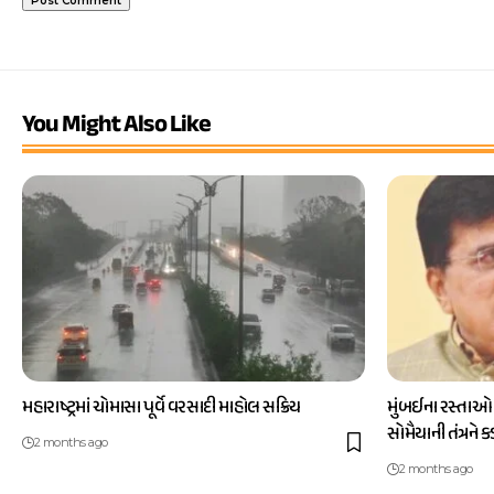
You Might Also Like
મહારાષ્ટ્રમાં ચોમાસા પૂર્વે વરસાદી માહોલ સક્રિય
મુંબઈના રસ્તાઓ
સોમૈયાની તંત્રને 
2 months ago
2 months ago