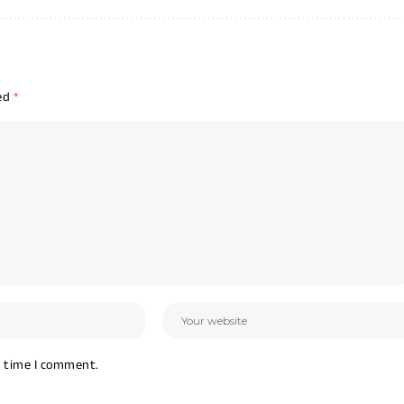
ked
*
t time I comment.