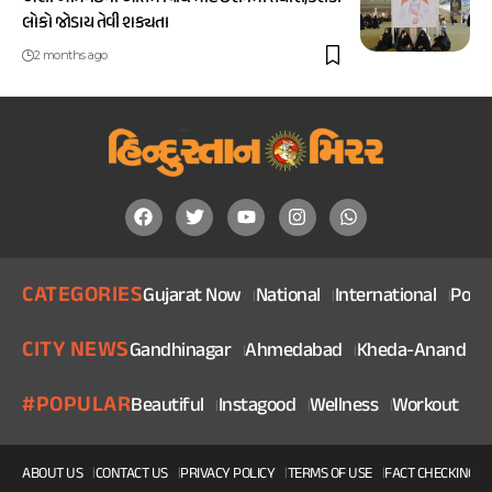
લોકો જોડાય તેવી શક્યતા
2 months ago
CATEGORIES
Gujarat Now
National
International
Politi
CITY NEWS
Gandhinagar
Ahmedabad
Kheda-Anand
V
#POPULAR
Beautiful
Instagood
Wellness
Workout
He
ABOUT US
CONTACT US
PRIVACY POLICY
TERMS OF USE
FACT CHECKING P