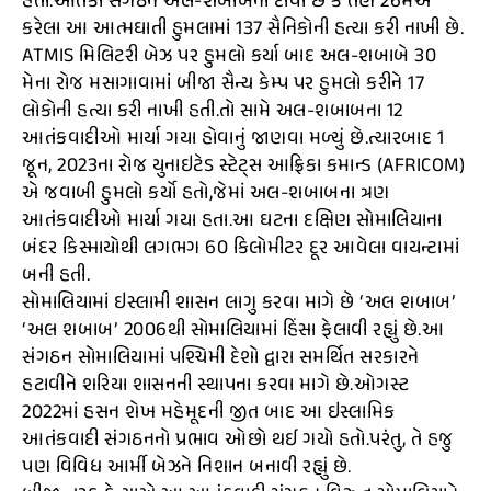
હતા.આતંકી સંગઠન અલ-શબાબનો દાવો છે કે તેણે 26મેએ
કરેલા આ આત્મઘાતી હુમલામાં 137 સૈનિકોની હત્યા કરી નાખી છે.
ATMIS મિલિટરી બેઝ પર હુમલો કર્યા બાદ અલ-શબાબે 30
મેના રોજ મસાગાવામાં બીજા સૈન્ય કેમ્પ પર હુમલો કરીને 17
લોકોની હત્યા કરી નાખી હતી.તો સામે અલ-શબાબના 12
આતંકવાદીઓ માર્યા ગયા હોવાનું જાણવા મળ્યું છે.ત્યારબાદ 1
જૂન, 2023ના રોજ યુનાઇટેડ સ્ટેટ્સ આફ્રિકા કમાન્ડ (AFRICOM)
એ જવાબી હુમલો કર્યો હતો,જેમાં અલ-શબાબના ત્રણ
આતંકવાદીઓ માર્યા ગયા હતા.આ ઘટના દક્ષિણ સોમાલિયાના
બંદર કિસ્માયોથી લગભગ 60 કિલોમીટર દૂર આવેલા વાયન્ટામાં
બની હતી.
સોમાલિયામાં ઇસ્લામી શાસન લાગુ કરવા માગે છે ‘અલ શબાબ’
‘અલ શબાબ’ 2006થી સોમાલિયામાં હિંસા ફેલાવી રહ્યું છે.આ
સંગઠન સોમાલિયામાં પશ્ચિમી દેશો દ્વારા સમર્થિત સરકારને
હટાવીને શરિયા શાસનની સ્થાપના કરવા માગે છે.ઓગસ્ટ
2022માં હસન શેખ મહેમૂદની જીત બાદ આ ઇસ્લામિક
આતંકવાદી સંગઠનનો પ્રભાવ ઓછો થઈ ગયો હતો.પરંતુ, તે હજુ
પણ વિવિધ આર્મી બેઝને નિશાન બનાવી રહ્યું છે.