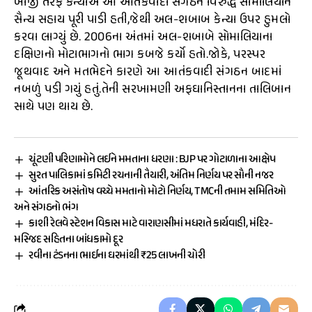
બીજી તરફ કેન્યાએ આ આતંકવાદી સંગઠન વિરુદ્ધ સોમાલિયાને
સૈન્ય સહાય પૂરી પાડી હતી,જેથી અલ-શબાબ કેન્યા ઉપર હુમલો
કરવા લાગ્યું છે. 2006ના અંતમાં અલ-શબાબે સોમાલિયાના
દક્ષિણનો મોટાભાગનો ભાગ કબજે કર્યો હતો.જોકે, પરસ્પર
જૂથવાદ અને મતભેદને કારણે આ આતંકવાદી સંગઠન બાદમાં
નબળું પડી ગયું હતું.તેની સરખામણી અફઘાનિસ્તાનના તાલિબાન
સાથે પણ થાય છે.
ચૂંટણી પરિણામોને લઈને મમતાના ધરણા : BJP પર ગોટાળાના આક્ષેપ
સુરત પાલિકામાં કમિટી રચનાની તૈયારી, અંતિમ નિર્ણય પર સૌની નજર
આંતરિક અસંતોષ વચ્ચે મમતાનો મોટો નિર્ણય, TMCની તમામ સમિતિઓ
અને સંગઠનો ભંગ
કાશી રેલવે સ્ટેશન વિકાસ માટે વારાણસીમાં મધરાતે કાર્યવાહી, મંદિર-
મસ્જિદ સહિતના બાંધકામો દૂર
રવીના ટંડનના ભાઈના ઘરમાંથી ₹25 લાખની ચોરી