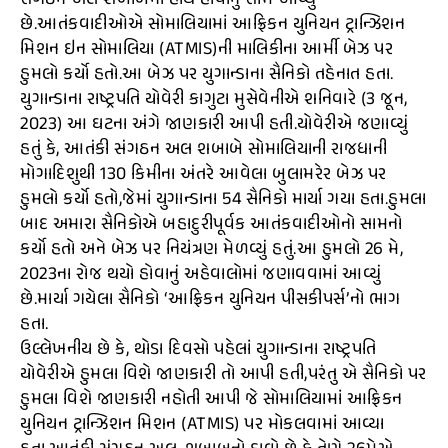
સંગઠન અલ શબાબનો હાથ હોવાનું સામે આવ્યું
છે.આતંકવાદીઓએ સોમાલિયામાં આફ્રિકન યુનિયન ટ્રાન્ઝિશન
મિશન ઇન સોમાલિયા (ATMIS)ની માલિકીના આર્મી બેઝ પર
હુમલો કર્યો હતો.આ બેઝ પર યુગાન્ડાના સૈનિકો તહેનાત હતા.
યુગાન્ડાના રાષ્ટ્રપતિ યોવેરી કાગુટા મુસેવેનીએ શનિવારે (3 જૂન,
2023) આ ઘટના અંગે જાણકારી આપી હતી.યોવેરીએ જણાવ્યું
હતું કે, આતંકી સંગઠન અલ શબાબે સોમાલિયાની રાજધાની
મોગાદિશુથી 130 કિમીના અંતરે આવેલા બુલામરેર બેઝ પર
હુમલો કર્યો હતો,જેમાં યુગાન્ડાના 54 સૈનિકો માર્યા ગયા હતા.હુમલા
બાદ અમારા સૈનિકોએ બહાદુરીપૂર્વક આતંકવાદીઓનો સામનો
કર્યો હતો અને બેઝ પર નિયંત્રણ મેળવ્યું હતું.આ હુમલો 26 મે,
2023ના રોજ થયો હોવાનું અહેવાલોમાં જણાવવામાં આવ્યું
છે.માર્યા ગયેલા સૈનિકો ‘આફ્રિકન યુનિયન પીસકીપર્સ’નો ભાગ
હતા.
ઉલ્લેખનીય છે કે, થોડા દિવસો પહેલાં યુગાન્ડાના રાષ્ટ્રપતિ
યોવેરીએ હુમલા વિશે જાણકારી તો આપી હતી,પરંતુ એ સૈનિકો પર
હુમલા વિશે જાણકારી નહોતી આપી જે સોમાલિયામાં આફ્રિકન
યુનિયન ટ્રાન્ઝિશન મિશન (ATMIS) પર મોકલવામાં આવ્યા