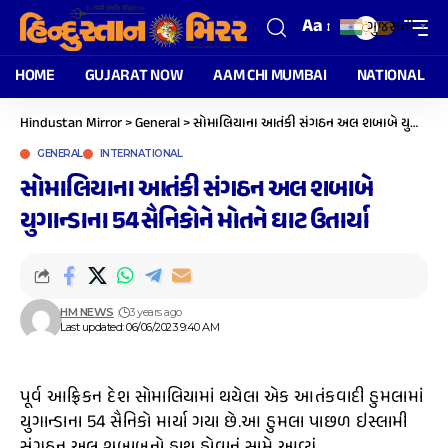
Aa
ગુજરાતી
▼
HOME
GUJARAT NOW
AAM CHI MUMBAI
NATIONAL
Hindustan Mirror
>
General
>
સોમાલિયાના આતંકી સંગઠન અલ શબાબે યુગાન્ડાના 54 સૈનિકોને મોતને ઘાટ ઉતાર્યા
GENERAL
INTERNATIONAL
સોમાલિયાના આતંકી સંગઠન અલ શબાબે
યુગાન્ડાના 54 સૈનિકોને મોતને ઘાટ ઉતાર્યા
HM NEWS
3 years ago
Last updated: 06/06/2023 9:40 AM
પૂર્વ આફ્રિકન દેશ સોમાલિયામાં થયેલા એક આતંકવાદી હુમલામાં
યુગાન્ડાના 54 સૈનિકો માર્યા ગયા છે.આ હુમલા પાછળ ઇસ્લામી