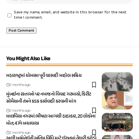
Save my name, email, and website in this browser for the next
time I comment.
You Might Also Like
મહારાષ્ટ્રમાં ચોમાસા પૂર્વે વરસાદી માહોલ સક્રિય
2 months ago
મુંબઈના રસ્તાઓ પર નમાજનો વિવાદ ગરમાયો, કિરીટ
સોમૈયાની તંત્રને કડક કાર્યવાહી કરવાની માંગ
2 months ago
માલવિયા નગરમાં ભીષણ આગથી હાહાકાર, 20 લોકોના
મોત; 47ને બચાવાયા
2 months ago
અલી ખામેનેઈની અંતિમ વિધિ માટે ઈરાનમાં તૈયારી,કરોડો