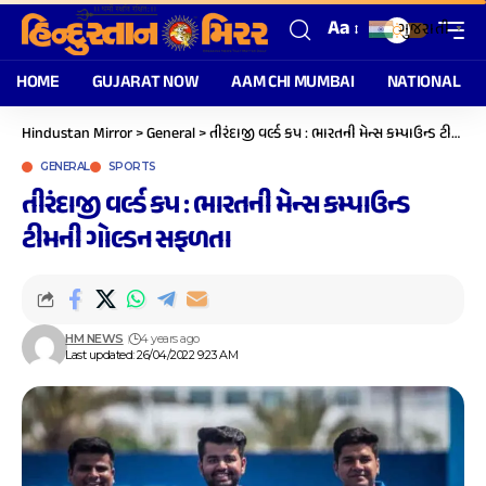
Aa
ગુજરાતી
▼
HOME
GUJARAT NOW
AAM CHI MUMBAI
NATIONAL
Hindustan Mirror
>
General
>
તીરંદાજી વર્લ્ડ કપ : ભારતની મેન્સ કમ્પાઉન્ડ ટીમની ગોલ્ડન સફળતા
GENERAL
SPORTS
તીરંદાજી વર્લ્ડ કપ : ભારતની મેન્સ કમ્પાઉન્ડ
ટીમની ગોલ્ડન સફળતા
HM NEWS
4 years ago
Last updated: 26/04/2022 9:23 AM