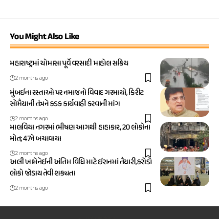
You Might Also Like
મહારાષ્ટ્રમાં ચોમાસા પૂર્વે વરસાદી માહોલ સક્રિય
2 months ago
મુંબઈના રસ્તાઓ પર નમાજનો વિવાદ ગરમાયો, કિરીટ
સોમૈયાની તંત્રને કડક કાર્યવાહી કરવાની માંગ
2 months ago
માલવિયા નગરમાં ભીષણ આગથી હાહાકાર, 20 લોકોના
મોત; 47ને બચાવાયા
2 months ago
અલી ખામેનેઈની અંતિમ વિધિ માટે ઈરાનમાં તૈયારી,કરોડો
લોકો જોડાય તેવી શક્યતા
2 months ago