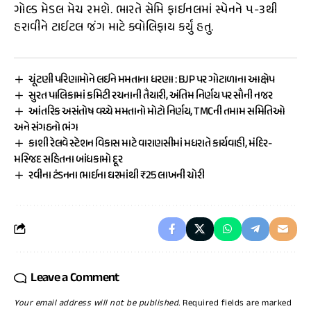
ગોલ્ડ મેડલ મેચ રમશે. ભારતે સેમિ ફાઈનલમાં સ્પેનને ૫-૩થી
હરાવીને ટાઈટલ જંગ માટે ક્વોલિફાય કર્યું હતુ.
ચૂંટણી પરિણામોને લઈને મમતાના ધરણા : BJP પર ગોટાળાના આક્ષેપ
સુરત પાલિકામાં કમિટી રચનાની તૈયારી, અંતિમ નિર્ણય પર સૌની નજર
આંતરિક અસંતોષ વચ્ચે મમતાનો મોટો નિર્ણય, TMCની તમામ સમિતિઓ
અને સંગઠનો ભંગ
કાશી રેલવે સ્ટેશન વિકાસ માટે વારાણસીમાં મધરાતે કાર્યવાહી, મંદિર-
મસ્જિદ સહિતના બાંધકામો દૂર
રવીના ટંડનના ભાઈના ઘરમાંથી ₹25 લાખની ચોરી
Leave a Comment
Your email address will not be published.
Required fields are marked