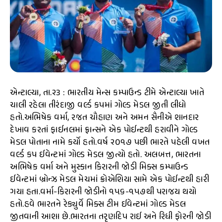
એન્ટાલ્યા, તા.૨૩ : ભારતીય મેન્સ કમ્પાઉન્ડ ટીમે એન્ટાલ્યા ખાતે
ચાલી રહેલા તીરંદાજી વર્લ્ડ કપમાં ગોલ્ડ મેડલ જીતી લીધો
હતો.અભિષેક વર્મા, રજત ચૌહાણ અને અમન સૈનીએ શાનદાર
દેખાવ કરતાં ફાઈનલમાં ફ્રાન્સને એક પોઈન્ટથી હરાવીને ગોલ્ડ
મેડલ પોતાના નામે કર્યો હતો.વર્ષ ૨૦૧૭ પછી ભારતે પહેલી વખત
વર્લ્ડ કપ ઈવેન્ટમાં ગોલ્ડ મેડલ જીત્યો હતો. અલબત્ત, ભારતના
અભિષેક વર્મા અને મુસ્કાન કિરારની જોડી મિક્સ કમ્પાઉન્ડ
ઈવેન્ટમાં બ્રોન્ઝ મેડલ મેચમાં ક્રોએશિયા સામે એક પોઈન્ટથી હારી
ગયા હતા.વર્મા-કિરારની જોડીનો ૧૫૬-૧૫૭થી પરાજય થયો
હતો.હવે ભારતને રેક્યુર્વે મિક્સ ટીમ ઈવેન્ટમાં ગોલ્ડ મેડલ
જીતવાની આશા છે.ભારતના તરૃણદિપ રાઈ અને રિધી ફોરની જોડી