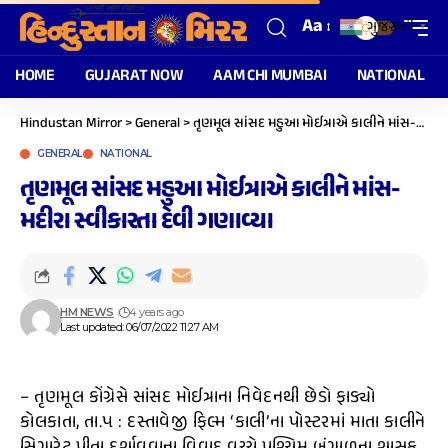
Aa
ગુજરાતી
▼
HOME
GUJARAT NOW
AAM CHI MUMBAI
NATIONAL
Hindustan Mirror
>
General
>
તૃણમૂલ સાંસદ મહુઆ મોઈત્રાએ કાલીને માંસ-મદીરા સ્વીકારતા દેવી ગણાવ્યા
GENERAL
NATIONAL
તૃણમૂલ સાંસદ મહુઆ મોઈત્રાએ કાલીને માંસ-
મદીરા સ્વીકારતા દેવી ગણાવ્યા
HM NEWS
4 years ago
Last updated: 06/07/2022 11:27 AM
– તૃણમૂલ કોંગ્રેસે સાંસદ મોઈત્રાના નિવેદનથી છેડો ફાડ્યો
કોલકાતા, તા.૫ : દસ્તાવેજી ફિલ્મ ‘કાલી’ના પોસ્ટરમાં માતા કાલીને