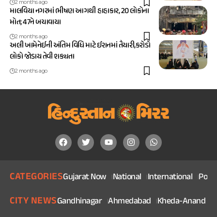
2 months ago
માલવિયા નગરમાં ભીષણ આગથી હાહાકાર, 20 લોકોના
મોત; 47ને બચાવાયા
2 months ago
અલી ખામેનેઈની અંતિમ વિધિ માટે ઈરાનમાં તૈયારી,કરોડો
લોકો જોડાય તેવી શક્યતા
2 months ago
CATEGORIES
Gujarat Now
National
International
Politi
CITY NEWS
Gandhinagar
Ahmedabad
Kheda-Anand
V