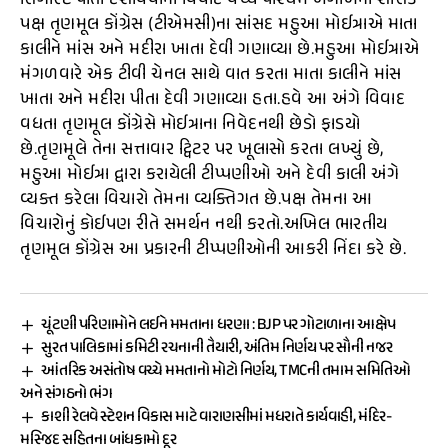
સિગારેટ પીતા દર્શાવવાના વિવાદ વચ્ચે પશ્ચિમ બંગાળના શાસક
પક્ષ તૃણમૂલ કોંગ્રેસ (ટીએમસી)ના સાંસદ મહુઆ મોઈત્રાએ માતા
કાલીને માંસ અને મદીરા ખાતા દેવી ગણાવ્યા છે.મહુઆ મોઈત્રાએ
મંગળવારે એક ટીવી ચેનલ સાથે વાત કરતા માતા કાલીને માંસ
ખાતા અને મદીરા પીતા દેવી ગણાવ્યા હતા.હવે આ અંગે વિવાદ
વધતા તૃણમૂલ કોંગ્રેસે મોઈત્રાના નિવેદનથી છેડો ફાડયો
છે.તૃણમૂલે તેના સત્તાવાર ટ્વિટર પર ખૂલાસો કરતા લખ્યું છે,
મહુઆ મોઈત્રા દ્વારા કરાયેલી ટીપ્પણીઓ અને દેવી કાલી અંગે
વ્યક્ત કરેલા વિચારો તેમના વ્યક્તિગત છે.પક્ષ તેમના આ
વિચારોનું કોઈપણ રીતે સમર્થન નથી કરતો.અખિલ ભારતીય
તૃણમૂલ કોંગ્રેસ આ પ્રકારની ટીપ્પણીઓની આકરી નિંદા કરે છે.
ચૂંટણી પરિણામોને લઈને મમતાના ધરણા : BJP પર ગોટાળાના આક્ષેપ
સુરત પાલિકામાં કમિટી રચનાની તૈયારી, અંતિમ નિર્ણય પર સૌની નજર
આંતરિક અસંતોષ વચ્ચે મમતાનો મોટો નિર્ણય, TMCની તમામ સમિતિઓ
અને સંગઠનો ભંગ
કાશી રેલવે સ્ટેશન વિકાસ માટે વારાણસીમાં મધરાતે કાર્યવાહી, મંદિર-
મસ્જિદ સહિતના બાંધકામો દૂર