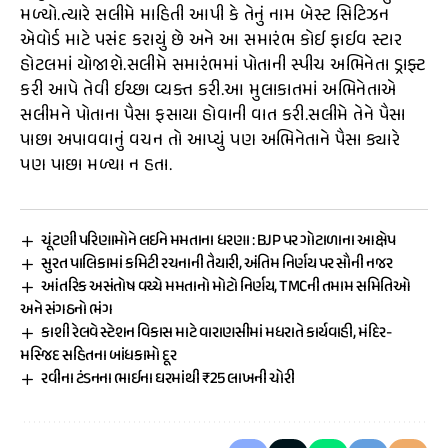
મળ્યો.ત્યારે સલીમે માહિતી આપી કે તેનું નામ બેસ્ટ સિટિઝન
એવોર્ડ માટે પસંદ કરાયું છે અને આ સમારંભ કોઈ ફાઈવ સ્ટાર
હોટલમાં યોજાશે.સલીમે સમારંભમાં પોતાની સ્પીચ અભિનેતા ડ્રાફ્ટ
કરી આપે તેવી ઈચ્છા વ્યક્ત કરી.આ મુલાકાતમાં અભિનેતાએ
સલીમને પોતાના પૈસા ફસાયા હોવાની વાત કરી.સલીમે તેને પૈસા
પાછા અપાવવાનું વચન તો આપ્યું પણ અભિનેતાને પૈસા ક્યારે
પણ પાછા મળ્યા ન હતા.
ચૂંટણી પરિણામોને લઈને મમતાના ધરણા : BJP પર ગોટાળાના આક્ષેપ
સુરત પાલિકામાં કમિટી રચનાની તૈયારી, અંતિમ નિર્ણય પર સૌની નજર
આંતરિક અસંતોષ વચ્ચે મમતાનો મોટો નિર્ણય, TMCની તમામ સમિતિઓ
અને સંગઠનો ભંગ
કાશી રેલવે સ્ટેશન વિકાસ માટે વારાણસીમાં મધરાતે કાર્યવાહી, મંદિર-
મસ્જિદ સહિતના બાંધકામો દૂર
રવીના ટંડનના ભાઈના ઘરમાંથી ₹25 લાખની ચોરી