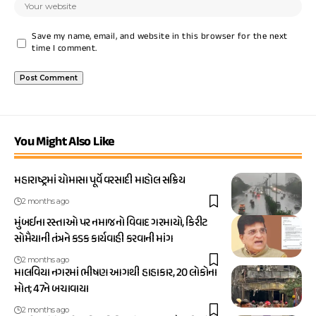
Save my name, email, and website in this browser for the next
time I comment.
You Might Also Like
મહારાષ્ટ્રમાં ચોમાસા પૂર્વે વરસાદી માહોલ સક્રિય
2 months ago
મુંબઈના રસ્તાઓ પર નમાજનો વિવાદ ગરમાયો, કિરીટ
સોમૈયાની તંત્રને કડક કાર્યવાહી કરવાની માંગ
2 months ago
માલવિયા નગરમાં ભીષણ આગથી હાહાકાર, 20 લોકોના
મોત; 47ને બચાવાયા
2 months ago