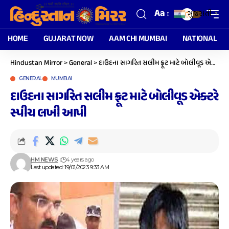
Aa
ગુજરાતી
▼
HOME
GUJARAT NOW
AAM CHI MUMBAI
NATIONAL
Hindustan Mirror
>
General
>
દાઉદના સાગરિત સલીમ ફ્રૂટ માટે બોલીવૂડ એક્ટરે સ્પીચ લખી આપી
GENERAL
MUMBAI
દાઉદના સાગરિત સલીમ ફ્રૂટ માટે બોલીવૂડ એક્ટરે
સ્પીચ લખી આપી
HM NEWS
4 years ago
Last updated: 19/01/2023 9:33 AM