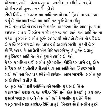
પોતાના ફસાયેલા પૈસા વસુલવા ડોનની મદદ લીધી અને હવે
પોલીસ તેની પૂછપરછ કરી રહી છે.
ટીવી સિરિયલ ઉપરાંત આ અભિનેતાએ ઘણી ફિલ્મોમાં પણ કામ
કર્યું છે.એનઆઈએએ આ અભિનેતાનું નિવેદન લીધું
છે.એનઆઈએનો દાવો છે કે હસીના પારકરના મોત બાદ મુંબઈમાં
દાઉદનો સમગ્ર બિઝનેસ સલીમ ફ્રૂટ જ સંભાળતો હતો.અભિનેતાના
કહેવા મુજબ તે સલીમ ફ્રુટને ૨૦૧૮થી ઓળખે છે.તેમનો પરિચય
એક બિલ્ડરે કરાવ્યો હતો.પાંચ વર્ષ અગાઉ સલીમ ફ્રુટની જેજે
હોસ્પિટલ પાસે આવેલી એક મેડિકલ સ્ટોરનું ઉદ્ધાટન થવાનું
હતું.બિલ્ડર અભિનેતાને તે દુકાને લઈ ગયો હતો.
કેટલાક મહિના પછી સલીમ ફ્રુટે મસીના હોસ્પિટલ પાસે વધુ એક
મેડિકલ સ્ટોર ખોલી હતી.ત્યાં પણ આ અભિનેતા બિલ્ડર સાથે
ગયો હતો.આ મેળાપ પછી તેની દાઉદના ખાસ સાગરીત સલીમ ફ્રુટ
સાથે દોસ્તી વધી હતી.
આ મુલાકાતો પછી અભિનેતાએ સલીમ ફ્રુટ સાથે મિત્રતા
વધારવાની ઈચ્છા વ્યક્ત કરી.અભિનેતાના એક ઠેકાણે રૃા.૩૬ લાખ
ફસાઈ ગયા હતા અને તે માનતો હતો કે સલીમ ફ્રુટ તેને પૈસા
વસુલવામાં મદદ કરશે.અભિનેતા ફરી બિલ્ડર સાથે સલીમ ફ્રુટને