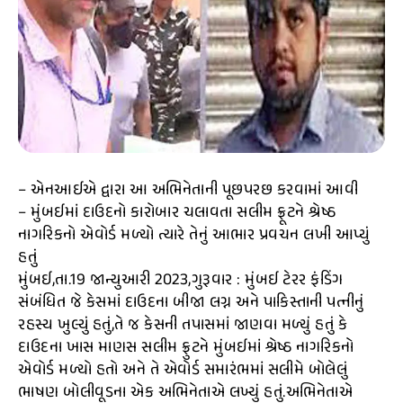
– એનઆઈએ દ્વારા આ અભિનેતાની પૂછપરછ કરવામાં આવી
– મુંબઈમાં દાઉદનો કારોબાર ચલાવતા સલીમ ફ્રૂટને શ્રેષ્ઠ
નાગરિકનો એવોર્ડ મળ્યો ત્યારે તેનું આભાર પ્રવચન લખી આપ્યું
હતું
મુંબઈ,તા.19 જાન્યુઆરી 2023,ગુરૂવાર : મુંબઈ ટેરર ફંડિંગ
સંબંધિત જે કેસમાં દાઉદના બીજા લગ્ન અને પાકિસ્તાની પત્નીનું
રહસ્ય ખુલ્યું હતું,તે જ કેસની તપાસમાં જાણવા મળ્યું હતું કે
દાઉદના ખાસ માણસ સલીમ ફ્રુટને મુંબઈમાં શ્રેષ્ઠ નાગરિકનો
એવોર્ડ મળ્યો હતો અને તે એવોર્ડ સમારંભમાં સલીમે બોલેલું
ભાષણ બોલીવૂડના એક અભિનેતાએ લખ્યું હતું.અભિનેતાએ