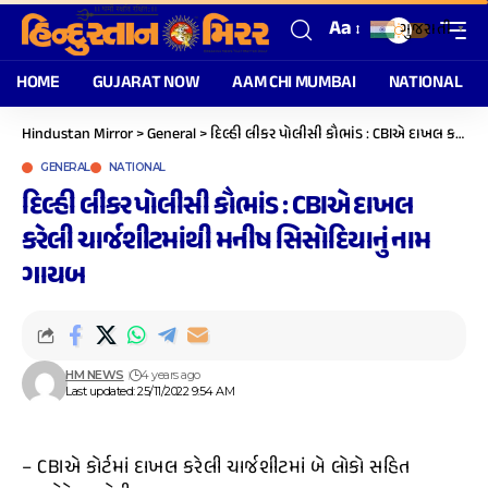
Aa
ગુજરાતી
▼
HOME
GUJARAT NOW
AAM CHI MUMBAI
NATIONAL
Hindustan Mirror
>
General
>
દિલ્હી લીકર પોલીસી કૌભાંડ : CBIએ દાખલ કરેલી ચાર્જશીટમાંથી મનીષ સિસોદિયાનું નામ ગાયબ
GENERAL
NATIONAL
દિલ્હી લીકર પોલીસી કૌભાંડ : CBIએ દાખલ
કરેલી ચાર્જશીટમાંથી મનીષ સિસોદિયાનું નામ
ગાયબ
HM NEWS
4 years ago
Last updated: 25/11/2022 9:54 AM
– CBIએ કોર્ટમાં દાખલ કરેલી ચાર્જશીટમાં બે લોકો સહિત