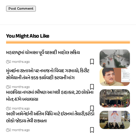
You Might Also Like
મહારાષ્ટ્રમાં ચોમાસા પૂર્વે વરસાદી માહોલ સક્રિય
2 months ago
મુંબઈના રસ્તાઓ પર નમાજનો વિવાદ ગરમાયો, કિરીટ
સોમૈયાની તંત્રને કડક કાર્યવાહી કરવાની માંગ
2 months ago
માલવિયા નગરમાં ભીષણ આગથી હાહાકાર, 20 લોકોના
મોત; 47ને બચાવાયા
2 months ago
અલી ખામેનેઈની અંતિમ વિધિ માટે ઈરાનમાં તૈયારી,કરોડો
લોકો જોડાય તેવી શક્યતા
2 months ago