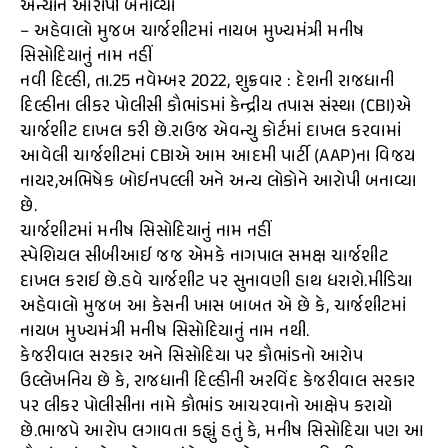
અન્યોને આરોપી બનાવ્યા
– અહેવાલો મુજબ ચાર્જશીટમાં નાયબ મુખ્યમંત્રી મનીષ
સિસોદિયાનું નામ નહીં
નવી દિલ્હી, તા.25 નવેમ્બર 2022, શુક્રવાર : દેશની રાજધાની
દિલ્હીના લીકર પોલીસી કૌભાંડમાં કેન્દ્રીય તપાસ સંસ્થા (CBI)એ
ચાર્જશીટ દાખલ કરી છે.રાઉજ એવન્યુ કોર્ટમાં દાખલ કરવામાં
આવેલી ચાર્જશીટમાં CBIએ આમ આદમી પાર્ટી (AAP)ના વિજય
નાયર,અભિષેક બોઈનપલ્લી અને અન્ય લોકોને આરોપી બનાવ્યા
છે.
ચાર્જશીટમાં મનીષ સિસોદિયાનું નામ નહીં
સ્પેશિયલ સીબીઆઈ જજ એમકે નાગપાલ સમક્ષ ચાર્જશીટ
દાખલ કરાઈ છે.હવે ચાર્જશીટ પર સુનાવણી હાથ ધરાશે.મીડિયા
અહેવાલો મુજબ આ કેસની ખાસ બાબત એ છે કે, ચાર્જશીટમાં
નાયબ મુખ્યમંત્રી મનીષ સિસોદિયાનું નામ નથી.
કેજરીવાલ સરકાર અને સિસોદિયા પર કૌભાંડનો આરોપ
ઉલ્લેખનિય છે કે, રાજધાની દિલ્હીની અરવિંદ કેજરીવાલ સરકાર
પર લીકર પોલીસીના નામે કૌભાંડ આચરવાનો આક્ષેપ કરાયો
છે.ભાજપે આરોપ લગાવતા કહ્યું હતું કે, મનીષ સિસોદિયા પણ આ