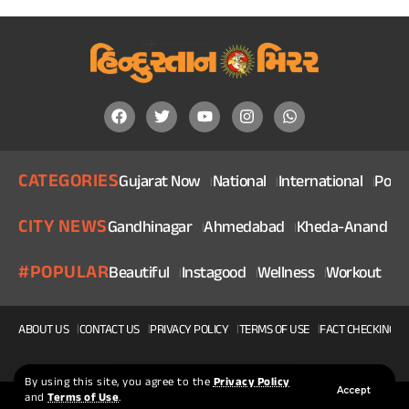
CATEGORIES
Gujarat Now
National
International
Politi
CITY NEWS
Gandhinagar
Ahmedabad
Kheda-Anand
V
#POPULAR
Beautiful
Instagood
Wellness
Workout
He
ABOUT US
CONTACT US
PRIVACY POLICY
TERMS OF USE
FACT CHECKING P
By using this site, you agree to the
Privacy Policy
Accept
and
Terms of Use
.
© 2025, Copyright Hindustan Mirror | Made With ❤ By Squidteck