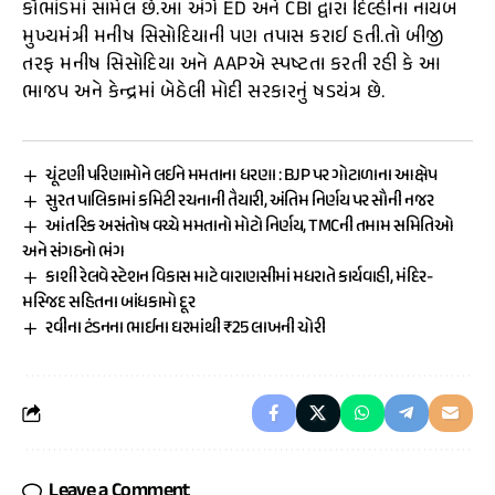
કૌભાંડમાં સામેલ છે.આ અંગે ED અને CBI દ્વારા દિલ્હીના નાયબ
મુખ્યમંત્રી મનીષ સિસોદિયાની પણ તપાસ કરાઈ હતી.તો બીજી
તરફ મનીષ સિસોદિયા અને AAPએ સ્પષ્ટતા કરતી રહી કે આ
ભાજપ અને કેન્દ્રમાં બેઠેલી મોદી સરકારનું ષડયંત્ર છે.
ચૂંટણી પરિણામોને લઈને મમતાના ધરણા : BJP પર ગોટાળાના આક્ષેપ
સુરત પાલિકામાં કમિટી રચનાની તૈયારી, અંતિમ નિર્ણય પર સૌની નજર
આંતરિક અસંતોષ વચ્ચે મમતાનો મોટો નિર્ણય, TMCની તમામ સમિતિઓ
અને સંગઠનો ભંગ
કાશી રેલવે સ્ટેશન વિકાસ માટે વારાણસીમાં મધરાતે કાર્યવાહી, મંદિર-
મસ્જિદ સહિતના બાંધકામો દૂર
રવીના ટંડનના ભાઈના ઘરમાંથી ₹25 લાખની ચોરી
Leave a Comment