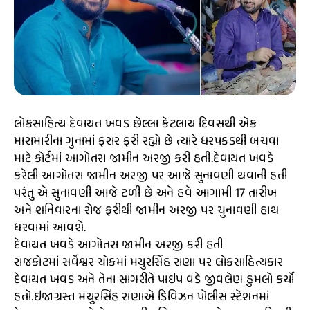
લોકસાહિત્ય દેવાયત ખવડ છેલ્લા કેટલાય દિવસથી એક
મારામારીના ગુનામાં ફરાર ફરી રહ્યો છે ત્યારે ધરપકડથી બચવા
માટે કોર્ટમાં આગોતરા જામીન અરજી કરી હતી.દેવાયત ખવડે
કરેલી આગોતરા જામીન અરજી પર આજે સુનાવણી થવાની હતી
પરંતુ એ સુનાવણી આજે ટળી છે અને હવે આગામી 17 તારીખ
અને શનિવારના રોજ ફરીથી જામીન અરજી પર ચુનાવણી હાથ
ધરવામાં આવશે.
દેવાયત ખવડે આગોતરા જામીન અરજી કરી હતી
રાજકોટમાં સર્વેશ્વર ચોકમાં મયુરસિંહ રાણા પર લોકસાહિત્યકાર
દેવાયત ખવડ અને તેના સાગરીતે પાઇપ વડે જીવલેણ હુમલો કર્યો
હતો.ઇજાગ્રસ્ત મયુરસિંહ રાણાએ ડિવિઝન પોલીસ સ્ટેશનમાં