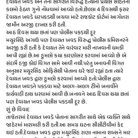
દેવાયત ખવડ અને તેના સાગરીત વિરુદ્ધ હત્યાનો પ્રયાસ સહિતની
કલમો હેઠળ ગુનો નોંધવામાં આવ્યો હતો.છેલ્લા 4 દિવસથી ફરાર
દેવાયત ખવડે ધરપકડથી બચવા માટે રાજકોટ કોર્ટમાં આગોતરા
જામીન અરજી દાખલ કરી હતી.
આઠ દિવસ થયા છતાં પણ પોલીસ પકડથી દૂર
મયુરસિંહે અગાઉ પણ દેવાયત ખવડ વિરુદ્ધ પોલીસ કમિશનરને
અરજી કરી હતી કે દેવાયત તેને વારંવાર મારી નાખવાની ધમકી
આપી રહ્યાં છે.આ હુમલો કયા કારણોસર કરવામાં આવ્યો છે એ
સંદર્ભે હજી કોઇ વિગત સામે આવી નથી.પરંતુ બનાવની વિગત
અનુસાર મયુરસિંહ ઓફિસેથી પોતાના ઘરે જઇ રહ્યાં હતા ત્યારે
દેવાયત ખવડ દ્વારા હુમલો કરવામાં આવ્યો હતો.પોલીસ દ્વારા
દેવાયત ખવડને પકડવા માટે અલગ-અલગ ટીમો બનાવીને
કાર્યવાહી હાથ ધરવામાં આવી છે.બનાવને આઠ દિવસ થયા છતાં
પણ દેવાયત ખવડ પોલીસ પકડથી દૂર છે.
શું છે વિવાદ
તાજેતરમાં દેવાયત ખવડે પોતાના સાગરીત સાથે એક વ્યક્તિ સાથે
જાહેરમાં મારામારી કરી હતી.આ સમગ્ર ઘટના સીસીટીવીમાં કેદ
થઇ હતી.દેવાયત ખવડ દ્વારા મયુરસિંહ રાણા નામાના શખ્સને માર