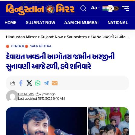
Aa
ગુજરાતી
▼
HOME
GUJARAT NOW
AAM CHI MUMBAI
NATIONAL
Hindustan Mirror
>
Gujarat Now
>
Saurashtra
>
દેવાયત ખવડની આગોતરા જામીન અરજીની સુનાવણી આજે ટળી, હવે શનિવારે
GENERAL
SAURASHTRA
દેવાયત ખવડની આગોતરા જામીન અરજીની
સુનાવણી આજે ટળી, હવે શનિવારે
HM NEWS
4 years ago
Last updated: 15/12/2022 9:40 AM