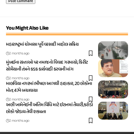
You Might Also Like
મહારાષ્ટ્રમાં ચોમાસા પૂર્વે વરસાદી માહોલ સક્રિય
2 months ago
મુંબઈના રસ્તાઓ પર નમાજનો વિવાદ ગરમાયો, કિરીટ
સોમૈયાની તંત્રને કડક કાર્યવાહી કરવાની માંગ
2 months ago
માલવિયા નગરમાં ભીષણ આગથી હાહાકાર, 20 લોકોના
મોત; 47ને બચાવાયા
2 months ago
અલી ખામેનેઈની અંતિમ વિધિ માટે ઈરાનમાં તૈયારી,કરોડો
લોકો જોડાય તેવી શક્યતા
2 months ago