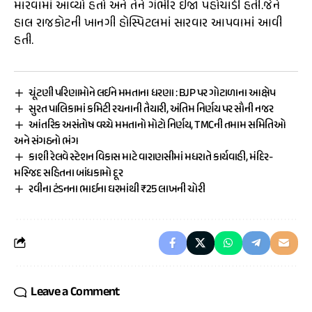
મારવામાં આવ્યો હતો અને તેને ગંભીર ઇજા પહોંચાડી હતી.જેને
હાલ રાજકોટની ખાનગી હોસ્પિટલમાં સારવાર આપવામાં આવી
હતી.
ચૂંટણી પરિણામોને લઈને મમતાના ધરણા : BJP પર ગોટાળાના આક્ષેપ
સુરત પાલિકામાં કમિટી રચનાની તૈયારી, અંતિમ નિર્ણય પર સૌની નજર
આંતરિક અસંતોષ વચ્ચે મમતાનો મોટો નિર્ણય, TMCની તમામ સમિતિઓ
અને સંગઠનો ભંગ
કાશી રેલવે સ્ટેશન વિકાસ માટે વારાણસીમાં મધરાતે કાર્યવાહી, મંદિર-
મસ્જિદ સહિતના બાંધકામો દૂર
રવીના ટંડનના ભાઈના ઘરમાંથી ₹25 લાખની ચોરી
Leave a Comment