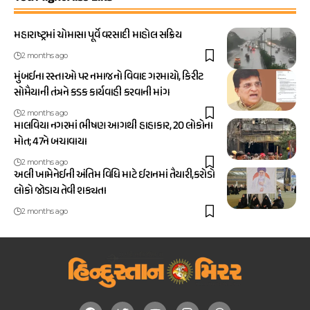
મહારાષ્ટ્રમાં ચોમાસા પૂર્વે વરસાદી માહોલ સક્રિય
2 months ago
મુંબઈના રસ્તાઓ પર નમાજનો વિવાદ ગરમાયો, કિરીટ
સોમૈયાની તંત્રને કડક કાર્યવાહી કરવાની માંગ
2 months ago
માલવિયા નગરમાં ભીષણ આગથી હાહાકાર, 20 લોકોના
મોત; 47ને બચાવાયા
2 months ago
અલી ખામેનેઈની અંતિમ વિધિ માટે ઈરાનમાં તૈયારી,કરોડો
લોકો જોડાય તેવી શક્યતા
2 months ago