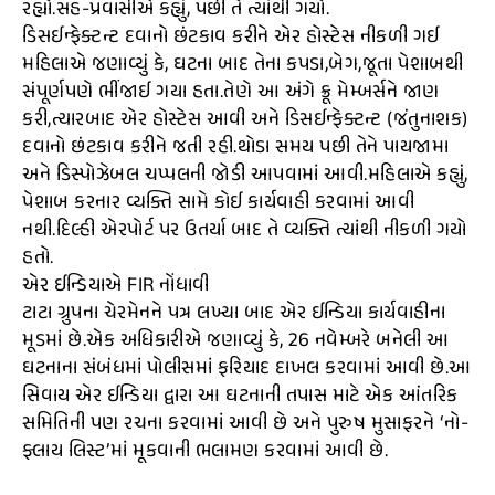
રહ્યો.સહ-પ્રવાસીએ કહ્યું, પછી તે ત્યાંથી ગયો.
ડિસઈન્ફેક્ટન્ટ દવાનો છંટકાવ કરીને એર હોસ્ટેસ નીકળી ગઈ
મહિલાએ જણાવ્યું કે, ઘટના બાદ તેના કપડા,બેગ,જૂતા પેશાબથી
સંપૂર્ણપણે ભીંજાઈ ગયા હતા.તેણે આ અંગે ક્રૂ મેમ્બર્સને જાણ
કરી,ત્યારબાદ એર હોસ્ટેસ આવી અને ડિસઈન્ફેક્ટન્ટ (જંતુનાશક)
દવાનો છંટકાવ કરીને જતી રહી.થોડા સમય પછી તેને પાયજામા
અને ડિસ્પોઝેબલ ચપ્પલની જોડી આપવામાં આવી.મહિલાએ કહ્યું,
પેશાબ કરનાર વ્યક્તિ સામે કોઈ કાર્યવાહી કરવામાં આવી
નથી.દિલ્હી એરપોર્ટ પર ઉતર્યા બાદ તે વ્યક્તિ ત્યાંથી નીકળી ગયો
હતો.
એર ઈન્ડિયાએ FIR નોંધાવી
ટાટા ગ્રુપના ચેરમેનને પત્ર લખ્યા બાદ એર ઈન્ડિયા કાર્યવાહીના
મૂડમાં છે.એક અધિકારીએ જણાવ્યું કે, 26 નવેમ્બરે બનેલી આ
ઘટનાના સંબંધમાં પોલીસમાં ફરિયાદ દાખલ કરવામાં આવી છે.આ
સિવાય એર ઈન્ડિયા દ્વારા આ ઘટનાની તપાસ માટે એક આંતરિક
સમિતિની પણ રચના કરવામાં આવી છે અને પુરુષ મુસાફરને ‘નો-
ફ્લાય લિસ્ટ’માં મૂકવાની ભલામણ કરવામાં આવી છે.