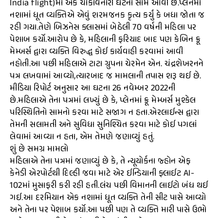
India flight)માં એક ચોંકાવનારી ઘટના સામે આવી છે.પ્લેનમાં
નશામાં ધૂત વ્યક્તિએ એવું શરમજનક કૃત્ય કર્યું કે બધા જોતા જ
રહી ગયા.તેણે બિઝનેસ ક્લાસમાં બેઠેલી 70 વર્ષની મહિલા પર
પેશાબ કર્યો.આરોપ છે કે, મહિલાની ફરિયાદ બાદ પણ કેબિન ક્રૂ
મેમ્બર્સ દ્વારા વ્યક્તિ વિરુદ્ધ કોઈ કાર્યવાહી કરવામાં આવી
નહોતી.આ પછી મહિલાએ ટાટા ગ્રુપના ચેરમેન એન. ચંદ્રશેખરનને
પત્ર લખવામાં આવ્યો,ત્યારબાદ જ મામલાની તપાસ શરૂ થઈ છે.
મીડિયા રિપોર્ટ અનુસાર આ ઘટના 26 નવેમ્બર 2022ની
છે.મહિલાએ તેના પત્રમાં લખ્યું છે કે, પ્લેનમાં ક્રૂ મેમ્બર્સ મુશ્કેલ
પરિસ્થિતિનો સામનો કરવા માટે સજાગ ન હતા.એરલાઈન્સ દ્વારા
તેમની સલામતી અને સુવિધા સુનિશ્ચિત કરવા માટે કોઈ પગલાં
લેવામાં આવ્યા ન હતા, એમ તેમણે જણાવ્યું હતું.
શું છે સમગ્ર મામલો
મહિલાએ તેના પત્રમાં જણાવ્યું છે કે, તે ન્યૂયોર્કના જ્હોન એફ
કેનેડી એરપોર્ટથી દિલ્હી જવા માટે એર ઈન્ડિયાની ફ્લાઈટ AI-
102માં મુસાફરી કરી રહી હતી.લંચ પછી વિમાનની લાઈટો બંધ થઈ
ગઈ.આ દરમિયાન એક નશામાં ધૂત વ્યક્તિ તેની સીટ પાસે આવ્યો
અને તેના પર પેશાબ કર્યો.આ પછી પણ તે વ્યક્તિ મારી પાસે ઉભો