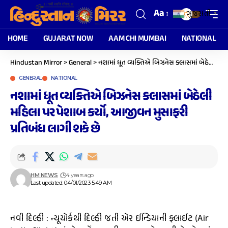
Aa
ગુજરાતી
▼
HOME
GUJARAT NOW
AAM CHI MUMBAI
NATIONAL
Hindustan Mirror
>
General
>
નશામાં ધૂત વ્યક્તિએ બિઝનેસ ક્લાસમાં બેઠેલી મહિલા પર પેશાબ કર્યો, આજીવન મુસાફરી પ્રતિબંધ લાગી શકે છે
GENERAL
NATIONAL
નશામાં ધૂત વ્યક્તિએ બિઝનેસ ક્લાસમાં બેઠેલી
મહિલા પર પેશાબ કર્યો, આજીવન મુસાફરી
પ્રતિબંધ લાગી શકે છે
HM NEWS
4 years ago
Last updated: 04/01/2023 5:49 AM
નવી દિલ્હી : ન્યૂયોર્કથી દિલ્હી જતી એર ઈન્ડિયાની ફ્લાઈટ (Air