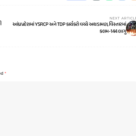
NEXT ARTICL
ી
આંધ્રપ્રદેશમાં YSRCP અને TDP કાર્યકરો વચ્ચે અથડામણ, વિસ્તારમાં
કલમ-144 લાગુ
ked
*