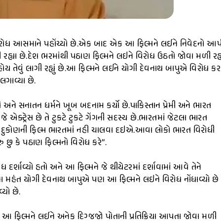
િરોધ આસમાને પહોંચ્યો છે.એક બાદ એક આ ફિલ્મને લઈને નિવેદનો આપ
ી રહ્યા છે.દેશ ભરમાંથી પઠાણ ફિલ્મને લઇને વિરોધ ઉઠતો જોવા મળી રહ્
 હોય તેવું લાગી રહ્યું છે.આ ફિલ્મને લઈને યોગી દેવનાથ બાપુએ વિરોધ ક
ગાવ્યા છે.
તિ અને સનાતન ધર્મને ખૂબ બદનામ કર્યો છે.પાકિસ્તાન પ્રેમી અને ભારત
 એક્ટ્રેસ છે તે ટુકટે ટુકટે ગેંગની સદસ્ય છે.ભારતમાં જેટલા ભારત
 પાદુકોણની ફિલ્મ ભારતમાં નહી ચાલવા દઇએ.આવા લોકો ભારત વિરોધી
 છુ કે પઠાણ ફિલ્મનો વિરોધ કરે”.
દર્શાવ્યો હતો અને આ ફિલ્મને જે થીયેટરમાં દર્શાવામાં આવે તેને
મહંત યોગી દેવનાથ બાપુએ પણ આ ફિલ્મને લઇને વિરોધ નોંધાવ્યો છે
યો છે.
ે આ ફિલ્મને લઈને અનેક દિગ્જજો પોતાની પ્રતિક્રિયા આપતા જોવા મળી