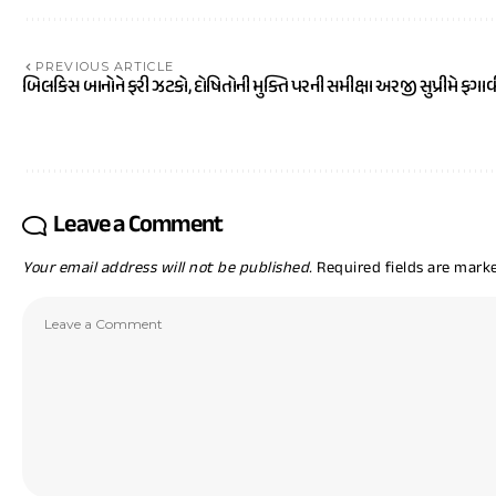
PREVIOUS ARTICLE
બિલકિસ બાનોને ફરી ઝટકો, દોષિતોની મુક્તિ પરની સમીક્ષા અરજી સુપ્રીમે ફગાવ
Leave a Comment
Your email address will not be published.
Required fields are mar