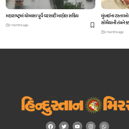
મહારાષ્ટ્રમાં ચોમાસા પૂર્વે વરસાદી માહોલ સક્રિય
મુંબઈના રસ્તાઓ
સોમૈયાની તંત્રને 
2 months ago
2 months ago