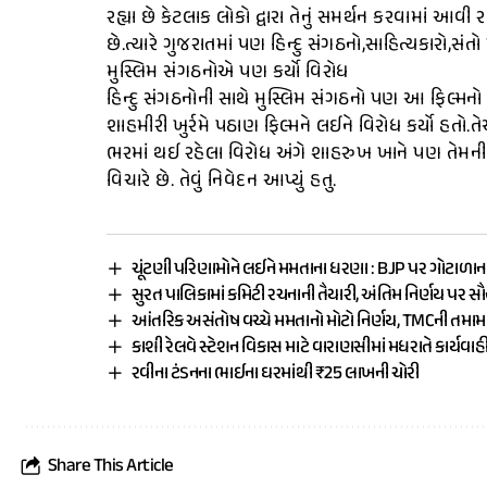
રહ્યા છે કેટલાક લોકો દ્વારા તેનું સમર્થન કરવામાં આવી 
છે.ત્યારે ગુજરાતમાં પણ હિન્દુ સંગઠનો,સાહિત્યકારો,સં
મુસ્લિમ સંગઠનોએ પણ કર્યો વિરોધ
હિન્દુ સંગઠનોની સાથે મુસ્લિમ સંગઠનો પણ આ ફિલ્મનો
શાહમીરી ખુર્રમે પઠાણ ફિલ્મને લઈને વિરોધ કર્યો હતો
ભરમાં થઈ રહેલા વિરોધ અંગે શાહરુખ ખાને પણ તેમની પ
વિચારે છે. તેવું નિવેદન આપ્યું હતુ.
ચૂંટણી પરિણામોને લઈને મમતાના ધરણા : BJP પર ગોટાળાન
સુરત પાલિકામાં કમિટી રચનાની તૈયારી, અંતિમ નિર્ણય પર સ
આંતરિક અસંતોષ વચ્ચે મમતાનો મોટો નિર્ણય, TMCની તમ
કાશી રેલવે સ્ટેશન વિકાસ માટે વારાણસીમાં મધરાતે કાર્યવાહ
રવીના ટંડનના ભાઈના ઘરમાંથી ₹25 લાખની ચોરી
Share This Article