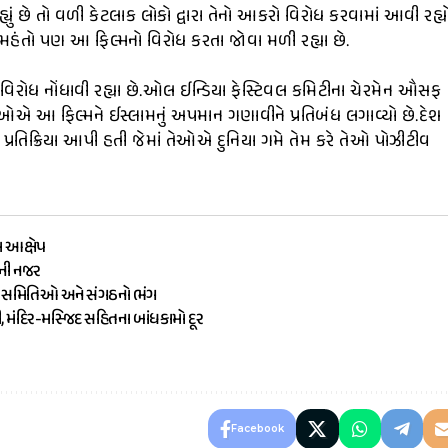
રહ્યું છે તો વળી કેટલાક લોકો દ્વારા તેનો આકરો વિરોધ કરવામાં આવી રહ્ય
તો મહંતો પણ આ ફિલ્મનો વિરોધ કરતા જોવા મળી રહ્યા છે.
 વિરોધ નોંધાવી રહ્યા છે.ઓલ ઈન્ડિયા ફેસ્ટિવલ કમિટીના ચેરમેન ઔસફ
.તેઓએ આ ફિલ્મને ઈસ્લામનું અપમાન ગણાવીને પ્રતિબંધ લગાવ્યો છે.દેશ
્રતિક્રિયા આપી હતી જેમાં તેઓએ દુનિયા ગમે તેમ કરે તેઓ પોઝીટીવ
ા આક્ષેપ
ૌની નજર
ામ સમિતિઓ અને સંગઠનો ભંગ
ી, મંદિર-મસ્જિદ સહિતના બાંધકામો દૂર
Facebook