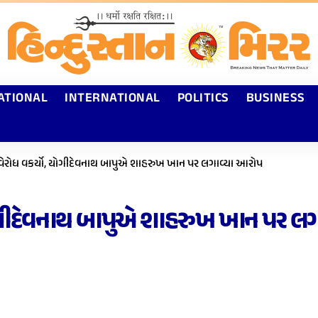
ATIONAL
INTERNATIONAL
POLITICS
BUSINESS
વિરોધ વકર્યો, યોગીદેવનાથ બાપુએ શાહરુખ ખાન પર લગાવ્યા આરોપ
યોગીદેવનાથ બાપુએ શાહરુખ ખાન પર લ