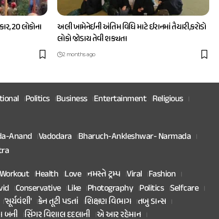
ાર, 20 લોકોના
અલી ખામેનેઈની અંતિમ વિધિ માટે ઈરાનમાં તૈયારી,કરોડો
લોકો જોડાય તેવી શક્યતા
2 months ago
tional
Politics
Business
Entertainment
Religious
da-Anand
Vadodara
Bharuch-Ankleshwar- Narmada
tra
Workout
Health
Love
નમસ્તે ટ્રમ્પ
Viral
Fashion
vid
Conservative
Like
Photography
Politics
Selfcare
'સૂર્યવંશી'
ક્રેન તૂટી પડતાં
શિક્ષણ વિભાગ
તબુ ડાન્સ
તા બની
સિંગર વિશાલ દદલાની
એ આર રહેમાન