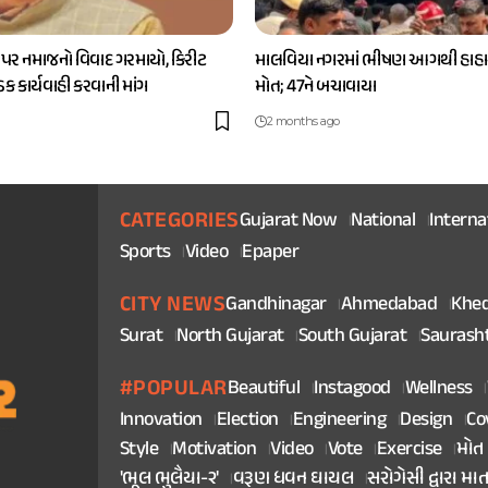
 પર નમાજનો વિવાદ ગરમાયો, કિરીટ
માલવિયા નગરમાં ભીષણ આગથી હાહાક
કડક કાર્યવાહી કરવાની માંગ
મોત; 47ને બચાવાયા
2 months ago
CATEGORIES
Gujarat Now
National
Interna
Sports
Video
Epaper
CITY NEWS
Gandhinagar
Ahmedabad
Khe
Surat
North Gujarat
South Gujarat
Saurash
#POPULAR
Beautiful
Instagood
Wellness
Innovation
Election
Engineering
Design
Co
Style
Motivation
Video
Vote
Exercise
મોત
'ભૂલ ભુલૈયા-૨'
વરૂણ ધવન ઘાયલ
સરોગેસી દ્વારા મા