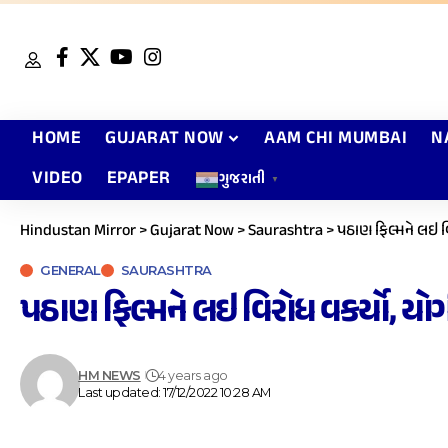
HOME
GUJARAT NOW
AAM CHI MUMBAI
N
VIDEO
EPAPER
ગુજરાતી
▼
Hindustan Mirror
>
Gujarat Now
>
Saurashtra
>
પઠાણ ફિલ્મને લઇ 
GENERAL
SAURASHTRA
પઠાણ ફિલ્મને લઇ વિરોધ વકર્યો, 
HM NEWS
4 years ago
Last updated: 17/12/2022 10:28 AM