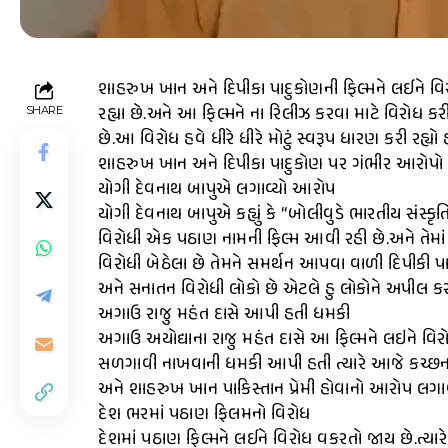
શાહરુખ ખાન અને દિપીકા પાદુકોણની ફિલ્મને લઈને વ
રહ્યા છે.અને આ ફિલ્મને ના રિલીઝ કરવા માટે વિરોધ કર
SHARE
છે.આ વિરોધ હવે ધીરે ધીરે મોટું સ્વરૂપ ધારણ કરી રહ્યો
શાહરુખ ખાન અને દિપીકા પાદુકોણ પર ગંભીર આરોપો લ
યોગી દેવનાથ બાપુએ લગાવ્યો આરોપ
યોગી દેવનાથ બાપુએ કહ્યું કે “બોલીવુડે ભારતીય સંસ્કૃ
વિરોધી એક પઠાણ નામની ફિલ્મ આવી રહી છે.અને તેમાં જે
વિરોધી બેઠેલા છે તેમને સમર્થન આપવા વાળી દિપીકી
અને સનાતન વિરોધી લોકો છે એટલે હુ લોકોને અપીલ કરુ
અગાઉ રાજુ મહંત દાસે આપી હતી ધમકી
અગાઉ અયોદ્યાના રાજુ મહંત દાસે આ ફિલ્મને લઇને વિરોધ 
સળગાવી નાખવાની ધમકી આપી હતી ત્યારે આજે કચ્છના 
અને શાહરુખ ખાન પાકિસ્તાન પ્રેમી હોવાનો આરોપ લગાવ્
દેશ ભરમાં પઠાણ ફિલમનો વિરોધ
દેશમાં પઠાણ ફિલ્મને લઈને વિરોધ વકરતો જાય છે.ત્યાર