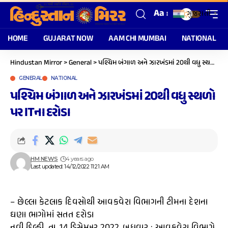
Aa
ગુજરાતી
▼
HOME
GUJARAT NOW
AAM CHI MUMBAI
NATIONAL
Hindustan Mirror
>
General
>
પશ્ચિમ બંગાળ અને ઝારખંડમાં 20થી વધુ સ્થળો પર ITના દરોડા
GENERAL
NATIONAL
પશ્ચિમ બંગાળ અને ઝારખંડમાં 20થી વધુ સ્થળો
પર ITના દરોડા
HM NEWS
4 years ago
Last updated: 14/12/2022 11:21 AM
– છેલ્લા કેટલાક દિવસોથી આવકવેરા વિભાગની ટીમના દેશના
ઘણા ભાગોમાં સતત દરોડા