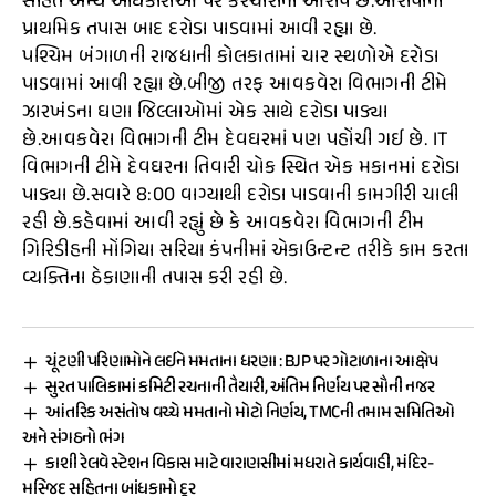
સહિત અન્ય અધિકારીઓ પર કરચોરીનો આરોપ છે.આરોપોની
પ્રાથમિક તપાસ બાદ દરોડા પાડવામાં આવી રહ્યા છે.
પશ્ચિમ બંગાળની રાજધાની કોલકાતામાં ચાર સ્થળોએ દરોડા
પાડવામાં આવી રહ્યા છે.બીજી તરફ આવકવેરા વિભાગની ટીમે
ઝારખંડના ઘણા જિલ્લાઓમાં એક સાથે દરોડા પાડ્યા
છે.આવકવેરા વિભાગની ટીમ દેવઘરમાં પણ પહોંચી ગઈ છે. IT
વિભાગની ટીમે દેવઘરના તિવારી ચોક સ્થિત એક મકાનમાં દરોડા
પાડ્યા છે.સવારે 8:00 વાગ્યાથી દરોડા પાડવાની કામગીરી ચાલી
રહી છે.કહેવામાં આવી રહ્યું છે કે આવકવેરા વિભાગની ટીમ
ગિરિડીહની મોંગિયા સરિયા કંપનીમાં એકાઉન્ટન્ટ તરીકે કામ કરતા
વ્યક્તિના ઠેકાણાની તપાસ કરી રહી છે.
ચૂંટણી પરિણામોને લઈને મમતાના ધરણા : BJP પર ગોટાળાના આક્ષેપ
સુરત પાલિકામાં કમિટી રચનાની તૈયારી, અંતિમ નિર્ણય પર સૌની નજર
આંતરિક અસંતોષ વચ્ચે મમતાનો મોટો નિર્ણય, TMCની તમામ સમિતિઓ
અને સંગઠનો ભંગ
કાશી રેલવે સ્ટેશન વિકાસ માટે વારાણસીમાં મધરાતે કાર્યવાહી, મંદિર-
મસ્જિદ સહિતના બાંધકામો દૂર