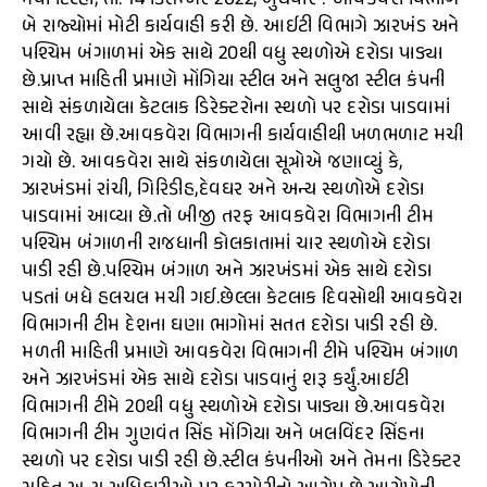
નવી દિલ્હી, તા. 14 ડિસેમ્બર 2022, બુધવાર : આવકવેરા વિભાગે
બે રાજ્યોમાં મોટી કાર્યવાહી કરી છે. આઈટી વિભાગે ઝારખંડ અને
પશ્ચિમ બંગાળમાં એક સાથે 20થી વધુ સ્થળોએ દરોડા પાડ્યા
છે.પ્રાપ્ત માહિતી પ્રમાણે મોંગિયા સ્ટીલ અને સલુજા સ્ટીલ કંપની
સાથે સંકળાયેલા કેટલાક ડિરેક્ટરોના સ્થળો પર દરોડા પાડવામાં
આવી રહ્યા છે.આવકવેરા વિભાગની કાર્યવાહીથી ખળભળાટ મચી
ગયો છે. આવકવેરા સાથે સંકળાયેલા સૂત્રોએ જણાવ્યું કે,
ઝારખંડમાં રાંચી, ગિરિડીહ,દેવઘર અને અન્ય સ્થળોએ દરોડા
પાડવામાં આવ્યા છે.તો બીજી તરફ આવકવેરા વિભાગની ટીમ
પશ્ચિમ બંગાળની રાજધાની કોલકાતામાં ચાર સ્થળોએ દરોડા
પાડી રહી છે.પશ્ચિમ બંગાળ અને ઝારખંડમાં એક સાથે દરોડા
પડતાં બધે હલચલ મચી ગઈ.છેલ્લા કેટલાક દિવસોથી આવકવેરા
વિભાગની ટીમ દેશના ઘણા ભાગોમાં સતત દરોડા પાડી રહી છે.
મળતી માહિતી પ્રમાણે આવકવેરા વિભાગની ટીમે પશ્ચિમ બંગાળ
અને ઝારખંડમાં એક સાથે દરોડા પાડવાનું શરૂ કર્યું.આઈટી
વિભાગની ટીમે 20થી વધુ સ્થળોએ દરોડા પાડ્યા છે.આવકવેરા
વિભાગની ટીમ ગુણવંત સિંહ મોંગિયા અને બલવિંદર સિંહના
સ્થળો પર દરોડા પાડી રહી છે.સ્ટીલ કંપનીઓ અને તેમના ડિરેક્ટર