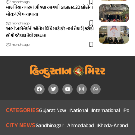
2 months ago
માલવિયા નગરમાં ભીષણ આગથી હાહાકાર, 20 લોકોના
મોત; 47ને બચાવાયા
2 months ago
અલી ખામેનેઈની અંતિમ વિધિ માટે ઈરાનમાં તૈયારી,કરોડો
લોકો જોડાય તેવી શક્યતા
2 months ago
CATEGORIES
Gujarat Now
National
International
Politi
CITY NEWS
Gandhinagar
Ahmedabad
Kheda-Anand
V