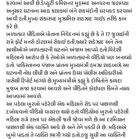
કરવામાં આવી છે.ડેપ્યુટી કમિશનર મુહમ્મદ અનવરના જણાવ્યા
અનુસાર ઘટનાના આઠ કલાકમાં બંને શકમંદોની ધરપકડ કરવામાં
આવી હતી.મુખ્ય શંકાસ્પદ મુઝામિલ શહઝાદ ગાઈડ તરીકે કામ
કરે છે.
બળાત્કાર પીડિતાએ પોતાના નિવેદનમાં કહ્યું છે કે તે 17 જુલાઈની
રાત્રે ફોર્ટ મનરો હોટલમાં રોકાઈ હતી,જ્યારે શહેઝાદ અને તેના
સાથીઓએ બળાત્કારની ઘટનાને અંજામ આપ્યો હતો.વિદેશી
મહિલાનો આરોપ છે કે તેઓએ બળાત્કારનો વીડિયો પણ બનાવ્યો
હતો. પાકિસ્તાનના પંજાબ પ્રાંતના મુખ્યમંત્રી હમઝા શાહબાઝે આ
ઘટનાની નોંધ લીધી છે અને પ્રાંતના ઉચ્ચ પોલીસ અધિકારીઓ
પાસેથી રિપોર્ટ માંગ્યો છે.મુખ્યમંત્રીએ કહ્યું કે દોષિતોને કાયદા
મુજબ સજા કરવામાં આવશે અને પીડિતને કોઇપણ કિંમતે ન્યાય
આપવામાં આવશે.
આ પહેલા બુરખો પહેરેલી એક મહિલાને રોડ પર પાછળથી
દબોચવાનો વીડિયો વાયરલ થયો હતો.વીડિયોમાં બુરખો પહેરેલી
મહિલા રાત્રે રસ્તા પર એકલી જતી જોવા મળે છે.આ દરમિયાન
પાછળથી એક વ્યક્તિ આવે છે અને તેને પકડી લે છે. મહિલાએ
બૂમો પાડતાં તે વ્યક્તિ ભાગી ગયો હતો.હજુ સુધી આ વ્યક્તિની