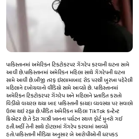
પાકિસ્તાનમાં અમેરિકન ટિકટોકરપર ગેંગરેપ કરવાની ઘટના સામે
આવી છે.પાકિસ્તાનમાં અમેરિકન મહિલા સાથે ગેંગરેપની ઘટના
સામે આવી છે.બીજી તરફ ઇસ્લામાબાદ રોડ પરથી બુરખા પહેરેલી
મહિલાને દબોચવાનો વીડિયો સામે આવ્યો છે. પાકિસ્તાનમાં
અમેરિકન ટિકટોકરપર ગેંગરેપ અને મહિલાને પ્રતાડિત કરાતો
વિડીયો વાયરલ થયા બાદ પાકિસ્તાની કાયદા વ્યવસ્થા પર સવાલો
ઉભા થઇ રહ્યા છે.પીડિત અમેરિકન મહિલા TikTok કન્ટેન્ટ
ક્રિએટર છે.તે ડેરા ગાઝી ખાનના પર્યટન સ્થળ ફોર્ટ મુનરો ગઈ
હતી.અહીં તેની સાથે હોટલમાં ગેંગરેપ કરવામાં આવ્યો
હતો.પાકિસ્તાની મીડિયા અનુસાર બે આરોપીઓની ધરપકડ