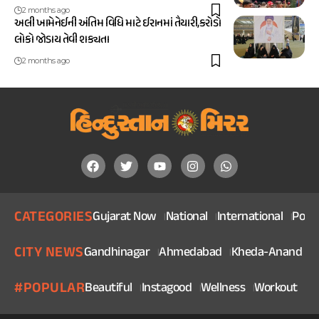
2 months ago
અલી ખામેનેઈની અંતિમ વિધિ માટે ઈરાનમાં તૈયારી,કરોડો
લોકો જોડાય તેવી શક્યતા
2 months ago
CATEGORIES
Gujarat Now
National
International
Politi
CITY NEWS
Gandhinagar
Ahmedabad
Kheda-Anand
V
#POPULAR
Beautiful
Instagood
Wellness
Workout
He