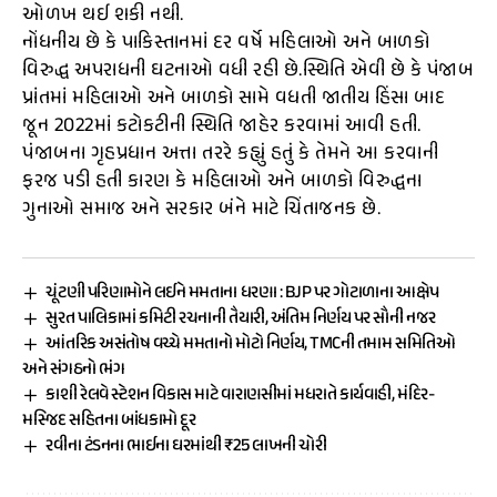
ઓળખ થઈ શકી નથી.
નોંધનીય છે કે પાકિસ્તાનમાં દર વર્ષે મહિલાઓ અને બાળકો
વિરુદ્ધ અપરાધની ઘટનાઓ વધી રહી છે.સ્થિતિ એવી છે કે પંજાબ
પ્રાંતમાં મહિલાઓ અને બાળકો સામે વધતી જાતીય હિંસા બાદ
જૂન 2022માં કટોકટીની સ્થિતિ જાહેર કરવામાં આવી હતી.
પંજાબના ગૃહપ્રધાન અત્તા તરરે કહ્યું હતું કે તેમને આ કરવાની
ફરજ પડી હતી કારણ કે મહિલાઓ અને બાળકો વિરુદ્ધના
ગુનાઓ સમાજ અને સરકાર બંને માટે ચિંતાજનક છે.
ચૂંટણી પરિણામોને લઈને મમતાના ધરણા : BJP પર ગોટાળાના આક્ષેપ
સુરત પાલિકામાં કમિટી રચનાની તૈયારી, અંતિમ નિર્ણય પર સૌની નજર
આંતરિક અસંતોષ વચ્ચે મમતાનો મોટો નિર્ણય, TMCની તમામ સમિતિઓ
અને સંગઠનો ભંગ
કાશી રેલવે સ્ટેશન વિકાસ માટે વારાણસીમાં મધરાતે કાર્યવાહી, મંદિર-
મસ્જિદ સહિતના બાંધકામો દૂર
રવીના ટંડનના ભાઈના ઘરમાંથી ₹25 લાખની ચોરી