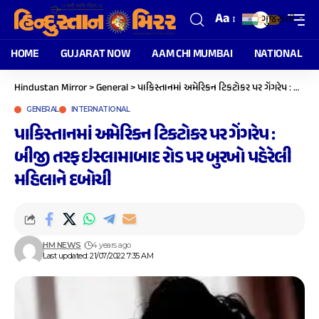
Aa
ગુજરાતી
▼
HOME
GUJARAT NOW
AAM CHI MUMBAI
NATIONAL
Hindustan Mirror
>
General
>
પાકિસ્તાનમાં અમેરિકન ટિકટોકર પર ગેંગરેપ : બીજી તરફ ઇસ્લામાબાદ રોડ પર બુરખો પહેરેલી મહિલાને દબોચી
GENERAL
INTERNATIONAL
પાકિસ્તાનમાં અમેરિકન ટિકટોકર પર ગેંગરેપ :
બીજી તરફ ઇસ્લામાબાદ રોડ પર બુરખો પહેરેલી
મહિલાને દબોચી
HM NEWS
4 years ago
Last updated: 21/07/2022 7:35 AM