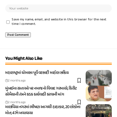
Save my name, email, and website in this browser for the next
time I comment.
You Might Also Like
મહારાષ્ટ્રમાં ચોમાસા પૂર્વે વરસાદી માહોલ સક્રિય
2 months ago
મુંબઈના રસ્તાઓ પર નમાજનો વિવાદ ગરમાયો, કિરીટ
સોમૈયાની તંત્રને કડક કાર્યવાહી કરવાની માંગ
2 months ago
માલવિયા નગરમાં ભીષણ આગથી હાહાકાર, 20 લોકોના
મોત; 47ને બચાવાયા