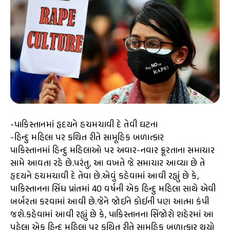
-પાકિસ્તાનમાં હૃદયને હચમચાવી દે તેવી ઘટના
-હિન્દુ મહિલા પર કથિત રીતે સામૂહિક બળાત્કાર
પાકિસ્તાનમાં હિન્દુ મહિલાઓ પર અવાર-નવાર ક્રૂરતાના સમાચાર
સામે આવતા રહે છે.પરંતુ, આ વખતે જે સમાચાર આવ્યા છે તે
હૃદયને હચમચાવી દે તેવા છે.એવું કહેવામાં આવી રહ્યું છે કે,
પાકિસ્તાનના સિંધ પ્રાંતમાં 40 વર્ષની એક હિન્દુ મહિલા સાથે એવી
બર્બરતા કરવામાં આવી છે.જેને જોઈને કોઈની પણ આત્મા કંપી
જશે.કહેવામાં આવી રહ્યું છે કે, પાકિસ્તાનના સિંજોરો શહેરમાં આ
પહેલા એક હિન્દુ મહિલા પર કથિત રીતે સામૂહિક બળાત્કાર થયો