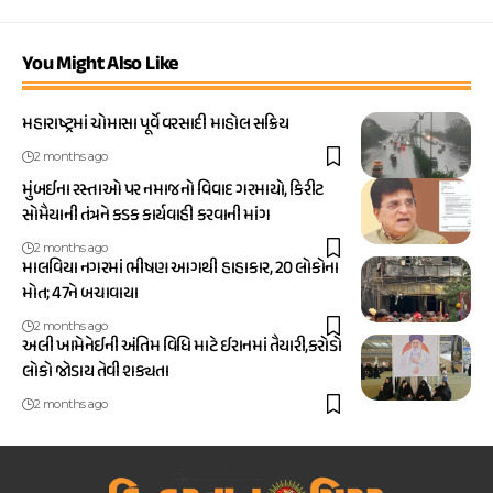
You Might Also Like
મહારાષ્ટ્રમાં ચોમાસા પૂર્વે વરસાદી માહોલ સક્રિય
2 months ago
મુંબઈના રસ્તાઓ પર નમાજનો વિવાદ ગરમાયો, કિરીટ
સોમૈયાની તંત્રને કડક કાર્યવાહી કરવાની માંગ
2 months ago
માલવિયા નગરમાં ભીષણ આગથી હાહાકાર, 20 લોકોના
મોત; 47ને બચાવાયા
2 months ago
અલી ખામેનેઈની અંતિમ વિધિ માટે ઈરાનમાં તૈયારી,કરોડો
લોકો જોડાય તેવી શક્યતા
2 months ago