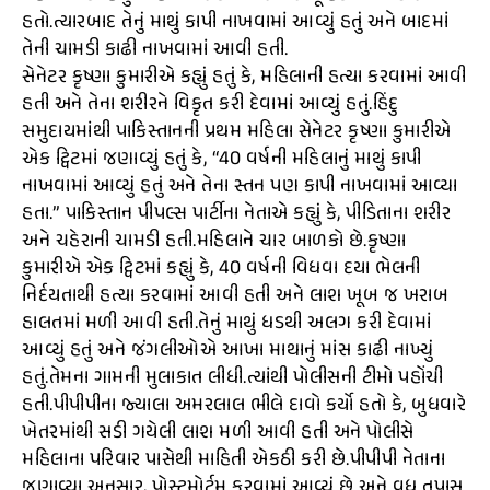
હતો.ત્યારબાદ તેનું માથું કાપી નાખવામાં આવ્યું હતું અને બાદમાં
તેની ચામડી કાઢી નાખવામાં આવી હતી.
સેનેટર કૃષ્ણા કુમારીએ કહ્યું હતું કે, મહિલાની હત્યા કરવામાં આવી
હતી અને તેના શરીરને વિકૃત કરી દેવામાં આવ્યું હતું.હિંદુ
સમુદાયમાંથી પાકિસ્તાનની પ્રથમ મહિલા સેનેટર કૃષ્ણા કુમારીએ
એક ટ્વિટમાં જણાવ્યું હતું કે, “40 વર્ષની મહિલાનું માથું કાપી
નાખવામાં આવ્યું હતું અને તેના સ્તન પણ કાપી નાખવામાં આવ્યા
હતા.” પાકિસ્તાન પીપલ્સ પાર્ટીના નેતાએ કહ્યું કે, પીડિતાના શરીર
અને ચહેરાની ચામડી હતી.મહિલાને ચાર બાળકો છે.કૃષ્ણા
કુમારીએ એક ટ્વિટમાં કહ્યું કે, 40 વર્ષની વિધવા દયા ભેલની
નિર્દયતાથી હત્યા કરવામાં આવી હતી અને લાશ ખૂબ જ ખરાબ
હાલતમાં મળી આવી હતી.તેનું માથું ધડથી અલગ કરી દેવામાં
આવ્યું હતું અને જંગલીઓએ આખા માથાનું માંસ કાઢી નાખ્યું
હતું.તેમના ગામની મુલાકાત લીધી.ત્યાંથી પોલીસની ટીમો પહોંચી
હતી.પીપીપીના જ્યાલા અમરલાલ ભીલે દાવો કર્યો હતો કે, બુધવારે
ખેતરમાંથી સડી ગયેલી લાશ મળી આવી હતી અને પોલીસે
મહિલાના પરિવાર પાસેથી માહિતી એકઠી કરી છે.પીપીપી નેતાના
જણાવ્યા અનુસાર, પોસ્ટમોર્ટમ કરવામાં આવ્યું છે અને વધુ તપાસ