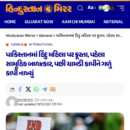
Aa
ગુજરાતી
▼
HOME
GUJARAT NOW
AAM CHI MUMBAI
NATIONAL
Hindustan Mirror
>
General
>
પાકિસ્તાનમાં હિંદુ મહિલા પર ક્રૂરતા, પહેલા સામૂહિક બળાત્કાર, પછી ચામડી કાપીને ગળું કાપી નાખ્યું
GENERAL
INTERNATIONAL
પાકિસ્તાનમાં હિંદુ મહિલા પર ક્રૂરતા, પહેલા
સામૂહિક બળાત્કાર, પછી ચામડી કાપીને ગળું
કાપી નાખ્યું
HM NEWS
4 years ago
Last updated: 29/12/2022 1:37 PM