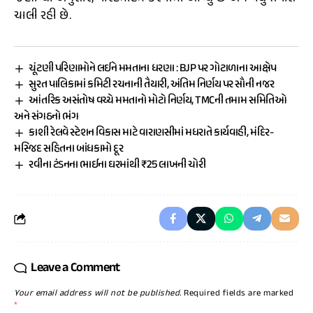
ચાલી રહી છે.
ચૂંટણી પરિણામોને લઈને મમતાના ધરણા : BJP પર ગોટાળાના આક્ષેપ
સુરત પાલિકામાં કમિટી રચનાની તૈયારી, અંતિમ નિર્ણય પર સૌની નજર
આંતરિક અસંતોષ વચ્ચે મમતાનો મોટો નિર્ણય, TMCની તમામ સમિતિઓ
અને સંગઠનો ભંગ
કાશી રેલવે સ્ટેશન વિકાસ માટે વારાણસીમાં મધરાતે કાર્યવાહી, મંદિર-
મસ્જિદ સહિતના બાંધકામો દૂર
રવીના ટંડનના ભાઈના ઘરમાંથી ₹25 લાખની ચોરી
Leave a Comment
Your email address will not be published.
Required fields are marked
*