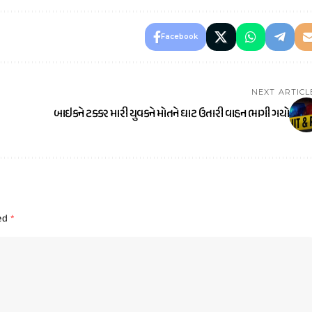
Facebook
NEXT ARTICL
બાઇકને ટક્કર મારી યુવકને મોતને ઘાટ ઉતારી વાહન ભાગી ગયો
ked
*