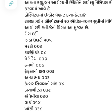
આપતા કહ્યુ,જન આરોગ્યની સ્થિતિને લઈ મ્યુનિસિપલ કોર્
કરવામાં આવે છે.
હોસ્પિટલમાં ઈન્ડોર પેશન્ટ કયા-કેટલાં?
શારદાબહેન હોસ્પિટલમાં ૨૦ એપ્રિલ-૨૦૨૨ સુધીમાં વિવ
આવી રહી હતી.જેની વિગત આ મુજબ છે.
રોગ દર્દી
ઝાડા ઉલટી ૧૦૧
મરડો ૦૦૩
ટાઈફોઈડ ૦૮
મેલેરિયા ૦૦૬
કમળો ૦૦૭
ફેફસાનો ક્ષય ૦૦૩
અન્ય ક્ષય ૦૦૩
કેન્સર સિવાયની ગાંઠ ૦૪
ડાયાબીટસ ૦૩૯
એનેમીયા ૦૩૦
વાઈ ૦૧૪
ખાંસી ૦૩૮