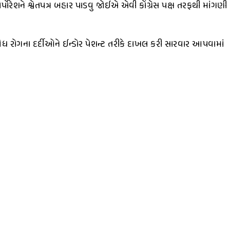
પોરેશને શ્વેતપત્ર બહાર પાડવુ જોઈએ એવી કોંગ્રેસ પક્ષ તરફથી માંગણી
િધ રોગના દર્દીઓને ઈન્ડોર પેશન્ટ તરીકે દાખલ કરી સારવાર આપવામાં