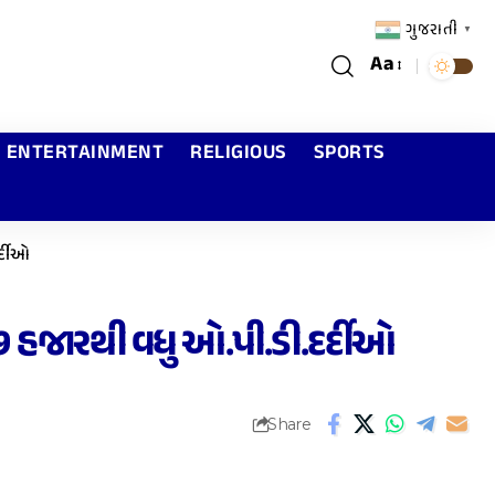
ગુજરાતી
▼
Aa
ENTERTAINMENT
RELIGIOUS
SPORTS
ર્દીઓ
૭૭ હજારથી વધુ ઓ.પી.ડી.દર્દીઓ
Share