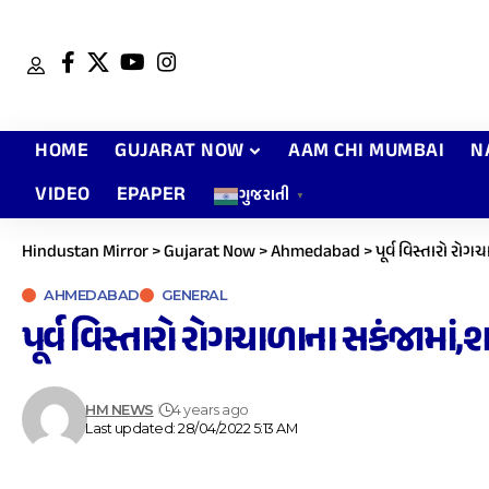
HOME
GUJARAT NOW
AAM CHI MUMBAI
N
VIDEO
EPAPER
ગુજરાતી
▼
Hindustan Mirror
>
Gujarat Now
>
Ahmedabad
>
પૂર્વ વિસ્તારો રો
AHMEDABAD
GENERAL
પૂર્વ વિસ્તારો રોગચાળાના સકંજામાં
HM NEWS
4 years ago
Last updated: 28/04/2022 5:13 AM