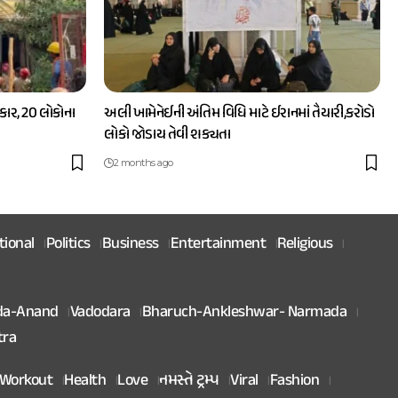
ાર, 20 લોકોના
અલી ખામેનેઈની અંતિમ વિધિ માટે ઈરાનમાં તૈયારી,કરોડો
લોકો જોડાય તેવી શક્યતા
2 months ago
tional
Politics
Business
Entertainment
Religious
da-Anand
Vadodara
Bharuch-Ankleshwar- Narmada
tra
Workout
Health
Love
નમસ્તે ટ્રમ્પ
Viral
Fashion