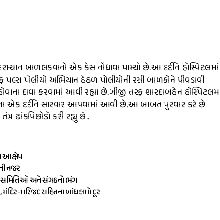
દરમ્યાન બાળલકવાનો એક કેસ નોંધાવા પામ્યો છે.આ દર્દીને હોસ્પિટલમાં
રફ પલ્સ પોલીયો અભિયાન હેઠળ પોલીયોની રસી બાળકોને પીવડાવી
ાઈ હોવાના દાવા કરવામાં આવી રહ્યા છે.બીજી તરફ શારદાબહેન હોસ્પિટલમા
વાના એક દર્દીને સારવાર આપવામાં આવી છે.આ બાબત પુરવાર કરે છે
ર ઢાંકપિછોડો કરી રહ્યુ છે..
ા આક્ષેપ
ૌની નજર
ામ સમિતિઓ અને સંગઠનો ભંગ
ી, મંદિર-મસ્જિદ સહિતના બાંધકામો દૂર