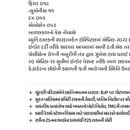
ફિવર ૦૧૯
ન્યુમોનીયા ૧૧
દમ ૦૧૧
એબોર્શન ૦૫૩
બાળલકવાનો કેસ નોંધાયો
મ્યુનિ.હસ્તકની શારદાબહેન હોસ્પિટલમાં એપ્રિલ-૨૦૨૨ 
ઈન્ડોર દર્દી તરીકે સારવાર આપવામાં આવી હતી.એક ત
પોલીયોના રોગની નાબૂદીની તંત્ર દ્વારા ઝૂંબેશ હાથ ધર
૨૦ એપ્રિલ-૨૨ સુધીમાં ઈન્ડોર પેશન્ટ તરીકે બાળ લક
કે,શહેરના લોકોની કથળતી જતી આરોગ્યની સ્થિતિ ઉપર તંત્
ચૂંટણી પરિણામોને લઈને મમતાના ધરણા : BJP પર ગોટાળાન
સુરત પાલિકામાં કમિટી રચનાની તૈયારી, અંતિમ નિર્ણય પર સ
આંતરિક અસંતોષ વચ્ચે મમતાનો મોટો નિર્ણય, TMCની તમ
કાશી રેલવે સ્ટેશન વિકાસ માટે વારાણસીમાં મધરાતે કાર્યવાહ
રવીના ટંડનના ભાઈના ઘરમાંથી ₹25 લાખની ચોરી