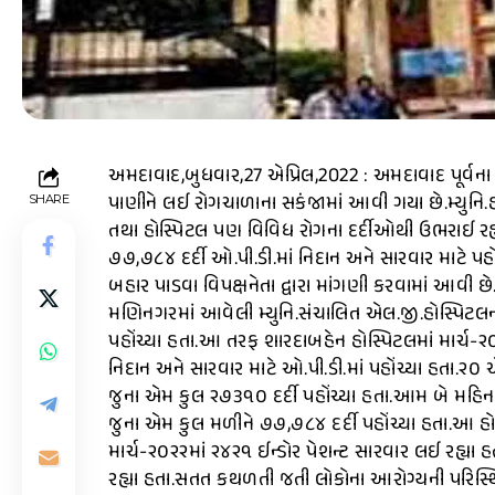
અમદાવાદ,બુધવાર,27 એપ્રિલ,2022 : અમદાવાદ પૂર્વન
પાણીને લઈ રોગચાળાના સકંજામાં આવી ગયા છે.મ્યુનિ.
SHARE
તથા હોસ્પિટલ પણ વિવિધ રોગના દર્દીઓથી ઉભરાઈ રહ્ય
૭૭,૭૮૪ દર્દી ઓ.પી.ડી.માં નિદાન અને સારવાર માટે પહ
બહાર પાડવા વિપક્ષનેતા દ્વારા માંગણી કરવામાં આવી છે
મણિનગરમાં આવેલી મ્યુનિ.સંચાલિત એલ.જી.હોસ્પિટલની 
પહોંચ્યા હતા.આ તરફ શારદાબહેન હોસ્પિટલમાં માર્ચ-
નિદાન અને સારવાર માટે ઓ.પી.ડી.માં પહોંચ્યા હતા.૨
જુના એમ કુલ ૨૭૩૧૦ દર્દી પહોંચ્યા હતા.આમ બે મહિન
જુના એમ કુલ મળીને ૭૭,૭૮૪ દર્દી પહોંચ્યા હતા.આ હોસ
માર્ચ-૨૦૨૨માં ૨૪૨૧ ઈન્ડોર પેશન્ટ સારવાર લઈ રહ્યા હત
રહ્યા હતા.સતત કથળતી જતી લોકોના આરોગ્યની પરિસ્થિતિ