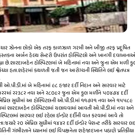
ા ચાર ઝોનના લોકો એક તરફ કાળઝાળ ગરમી અને બીજી તરફ પ્રદૂષિત
હસ્તકના અર્બન હેલ્થ સેન્ટરો ઉપરાંત હોસ્પિટલો અને ખાનગી દવાખાના
ા છે.શારદાબહેન હોસ્પિટલમાં બે મહિનામાં નવા અને જુના એમ મળી કુ
ોંચ્યા હતા.શહેરમાં કથળતી જતી જન આરોગ્યની સ્થિતિને લઈ શ્વેતપત્ર
.
ઓ.પી.ડી.માં બે મહિનામાં ૯૮ હજાર દર્દી નિદાન અને સારવાર માટે
૨૦૨૨માં ૨૨૩૮૨ નવા અને ૨૮૦૯૨ જુના એમ કુલ મળીને ૫૦૪૭૪ દર્દી
૦ એપ્રિલ સુધીમાં આ હોસ્પિટલની ઓ.પી.ડી.માં ૧૧૭૨૧ નવા અને ૧૫૫૮૯
ામાં શારદાબહેન હોસ્પિટલમાં ચલાવવામાં આવતી ઓ.પી.ડી.માં નવા અને
્પિટલમાં સારવાર લઈ રહેલા ઈન્ડોર દર્દીની વાત કરવામાં આવે તો
ા.જયારે ૨૦ એપ્રિલ સુધીમાં ૧૪૪૨ દર્દી ઈન્ડોર પેશન્ટ તરીકે સારવાર લ
ની ગંભીરતાને ધ્યાનમાં લઈ વિપક્ષનેતા શહેજાદખાન પઠાણે પ્રતિક્રીયા