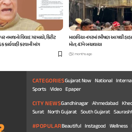
 પર નમાજનો વિવાદ ગરમાયો, કિરીટ
માલવિયા નગરમાં ભીષણ આગથી હાહાક
કડક કાર્યવાહી કરવાની માંગ
મોત; 47ને બચાવાયા
2 months ago
CATEGORIES
Gujarat Now
National
Interna
Sports
Video
Epaper
CITY NEWS
Gandhinagar
Ahmedabad
Khe
Surat
North Gujarat
South Gujarat
Saurash
#POPULAR
Beautiful
Instagood
Wellness