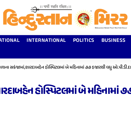
ATIONAL
INTERNATIONAL
POLITICS
BUSINESS
ગચાળાના સકંજામાં,શારદાબહેન હોસ્પિટલમાં બે મહિનામાં ૭૭ હજારથી વધુ ઓ.પી.ડી.દ
,શારદાબહેન હોસ્પિટલમાં બે મહિનામાં 