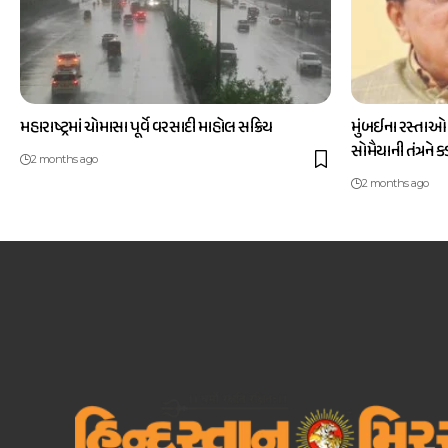
મહારાષ્ટ્રમાં ચોમાસા પૂર્વે વરસાદી માહોલ સક્રિય
મુંબઈના રસ્તાઓ
સોમૈયાની તંત્રને 
2 months ago
2 months ago