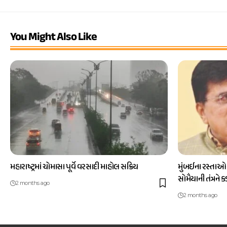
You Might Also Like
મહારાષ્ટ્રમાં ચોમાસા પૂર્વે વરસાદી માહોલ સક્રિય
મુંબઈના રસ્તાઓ
સોમૈયાની તંત્રને 
2 months ago
2 months ago