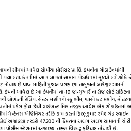
ામની સીમમાં આવેલ સોમીયા પ્રોસેસર પ્રા.લિ. કંપનીના ગોડાઉનમાંથી
ી ગયા હતા. કંપનીમાં આગ લાગતાં સામાન ગોડાઉનમાં મૂક્યો હતો.જોકે 
 નોંધાય છે.પ્રાપ્ત માહિતી મુજબ પલસાણા તાલુકાનાં બલેશ્વર ગામની
લિ. કંપની આવેલ છે.આ કંપનીમાં તા-19 જાન્યુઆરીના રોજ શોર્ટ સર્કિટના
ી લોખંડની રેલિંગ, સેન્ટર મશીનનો સ્ક્રૂ બીમ, બ્રાસો કટ મશીન, મોટરન
કંપનીમાં પડેલ હોય જેથી વાઈબ્રન્ટ મિલ નજીક આવેલ એક ગોડાઉનમાં 
ાં મેન્ટેનસ એંજિનિયર તરીકે કામ કરતાં ફિલ્લુકુમાર રમેશચંદ્ર સ્વાઇન
થી કોઈ અજાણ્યા તસ્કરો 47,200 ની કિંમતના અલગ અલગ સામાનની ચોરી
ા પોલીસ સ્ટેશનમાં અજાણ્યા તસ્કર વિરુદ્ધ ફરિયાદ નોંધાવી છે.