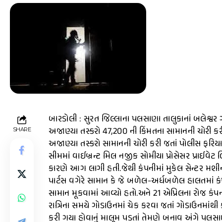
બારડોલી : સુરત જિલ્લાના પલસાણા તાલુકાનાં બલેશ્વર ગ
અજાણ્યા તસ્કરો 47,200 ની કિંમતના સામાનની ચોરી કર
SHARE
અજાણ્યા તસ્કરો સામાનની ચોરી કરી જતાં પોલીસ ફરિયાદ
સીમમાં વાઈબ્રન્ટ મિલ નજીક સોમીયા પ્રોસેસર પ્રાઈવેટ 
કારણે આગ લાગી હતી.જેથી કંપનીમાં મુકેલ સેન્ટર મશીનન
પાર્ટસ વગેરે સામાન કે જે બળેલ-અર્ધબળેલ હાલતમાં 
સામાન મૂકવામાં આવ્યો હતો.અને 21 એપ્રિલના રોજ કંપનીમ
રાત્રિના સમયે ગોડાઉનમાં ચેક કરવા જતાં ગોડાઉનમાં
કરી ગયા હોવાનું માલૂમ પડતાં તેમણે બનાવ અંગે પલસાણ