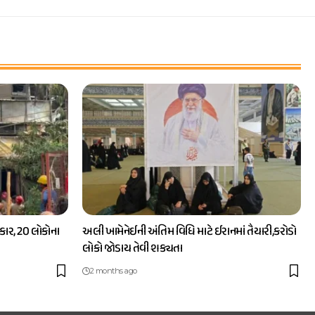
ાર, 20 લોકોના
અલી ખામેનેઈની અંતિમ વિધિ માટે ઈરાનમાં તૈયારી,કરોડો
લોકો જોડાય તેવી શક્યતા
2 months ago