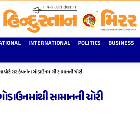
ATIONAL
INTERNATIONAL
POLITICS
BUSINESS
યા પ્રોસેસર કંપનીના ગોડાઉનમાંથી સામાનની ચોરી
ા ગોડાઉનમાંથી સામાનની ચોરી