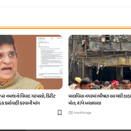
 પર નમાજનો વિવાદ ગરમાયો, કિરીટ
માલવિયા નગરમાં ભીષણ આગથી હાહાક
કડક કાર્યવાહી કરવાની માંગ
મોત; 47ને બચાવાયા
2 months ago