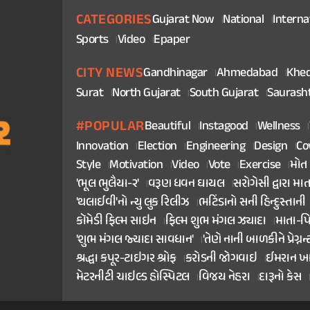
CATEGORIES
Gujarat Now
National
Interna
Sports
Video
Epaper
CITY NEWS
Gandhinagar
Ahmedabad
Khe
Surat
North Gujarat
South Gujarat
Saurash
#POPULAR
Beautiful
Instagood
Wellness
Innovation
Election
Engineering
Design
Co
Style
Motivation
Video
Vote
Exercise
મોત
'ભૂલ ભુલૈયા-૨'
વરૂણ ધવન ઘાયલ
સરોગેસી દ્વારા મા
'થલાઈવી'નો ન્યુ લુક રિલીઝ
ભટિંડાનો સની હિન્દુસ્તાની
કૉમેડી ફિલ્મ સાઇન
ફિલ્મ શુભ મંગલ ઝ્યાદા
માતા-પ
'શુભ મંગલ જ્યાદા સાવધાન'
'તેણે નાની બાળકીને પ્રેગ્નન્
શ્રદ્ધા કપૂર-ટાઇગર શ્રોફ
કરોડની જોગવાઇ
ઈમરાન ખ
મેટરનીટી ચાઇલ્ડ હોસ્પિટલ
વિજય નેહરા
દારૂનો કેસ