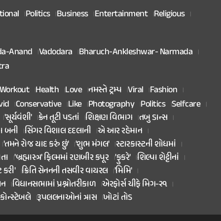
tional
Politics
Business
Entertainment
Religious
da-Anand
Vadodara
Bharuch-Ankleshwar- Narmada
tra
Workout
Health
Love
નમસ્તે ટ્રમ્પ
Viral
Fashion
vid
Conservative
Like
Photography
Politics
Selfcare
'સૂર્યવંશી'
ક્રેન તૂટી પડતાં
શિક્ષણ વિભાગ
તબુ ડાન્સ
તા બની
સિંગર વિશાલ દદલાની
એ આર રહેમાન
'તમને રોજ યાદ કરું છું'
'શુભ મંગલ'
સ્ટારકાસ્ટની શોધમાં
િતા
'બ્રહ્માસ્ત્ર' ફિલ્મમાં રણબીર કપૂર
'ફુકરે'
શિલ્પા શેટ્ટીનાં
ટ કરી'
ક્રિતિ સેનનની તસવીર વાયરલ
'મિમિ'
ાન
વિધાનસભામાં પ્રશ્નોતરીકાળ
એરફોર્સ ચીફે મિગ-૨૧
કોન્સ્ટેબલે
રૂપલલનાઓનાં ત્રાસ
ખોટાં તોડ