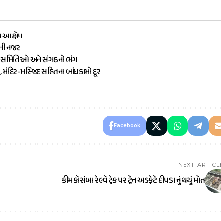
ા આક્ષેપ
ૌની નજર
ામ સમિતિઓ અને સંગઠનો ભંગ
ી, મંદિર-મસ્જિદ સહિતના બાંધકામો દૂર
Facebook
NEXT ARTICL
કીમ કોસંબા રેલ્વે ટ્રેક પર ટ્રેન અડફેટે દીપડા નું થયું મોત