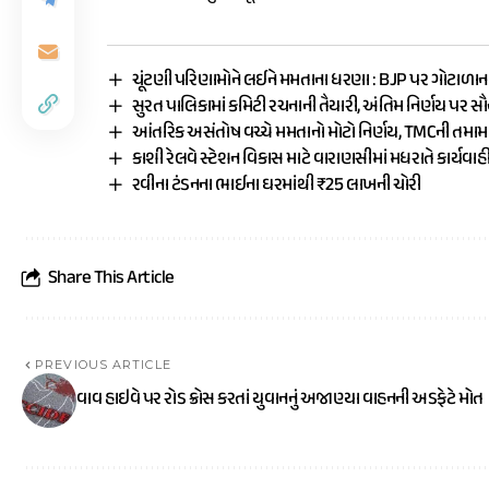
ચૂંટણી પરિણામોને લઈને મમતાના ધરણા : BJP પર ગોટાળાન
સુરત પાલિકામાં કમિટી રચનાની તૈયારી, અંતિમ નિર્ણય પર સ
આંતરિક અસંતોષ વચ્ચે મમતાનો મોટો નિર્ણય, TMCની તમ
કાશી રેલવે સ્ટેશન વિકાસ માટે વારાણસીમાં મધરાતે કાર્યવાહ
રવીના ટંડનના ભાઈના ઘરમાંથી ₹25 લાખની ચોરી
Share This Article
PREVIOUS ARTICLE
વાવ હાઇવે પર રોડ ક્રોસ કરતાં યુવાનનું અજાણ્યા વાહનની અડફેટે મોત