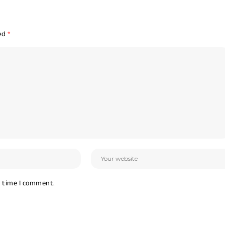
ked
*
t time I comment.