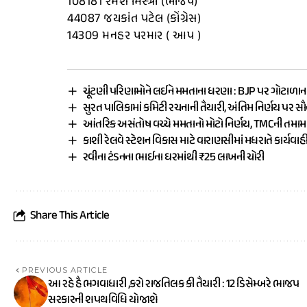
108181 રમેશ મિસ્ત્રી (ભાજપ)
44087 જયકાંત પટેલ (કોંગ્રેસ)
14309 મનહર પરમાર ( આપ )
ચૂંટણી પરિણામોને લઈને મમતાના ધરણા : BJP પર ગોટાળાન
સુરત પાલિકામાં કમિટી રચનાની તૈયારી, અંતિમ નિર્ણય પર સ
આંતરિક અસંતોષ વચ્ચે મમતાનો મોટો નિર્ણય, TMCની તમ
કાશી રેલવે સ્ટેશન વિકાસ માટે વારાણસીમાં મધરાતે કાર્યવાહ
રવીના ટંડનના ભાઈના ઘરમાંથી ₹25 લાખની ચોરી
Share This Article
PREVIOUS ARTICLE
આ રહે હૈ ભગવાધારી ,કરો રાજતિલક કી તૈયારી : 12 ડિસેમ્બરે ભાજપ
સરકારની શપથવિધિ યોજાશે