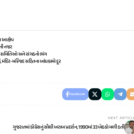
ા આક્ષેપ
ૌની નજર
ામ સમિતિઓ અને સંગઠનો ભંગ
ી, મંદિર-મસ્જિદ સહિતના બાંધકામો દૂર
Facebook
NEXT ARTICL
ગુજરાતમાં કોંગ્રેસનું સૌથી ખરાબ પ્રદર્શન, 1990માં 33 બેઠકો મળી હતી