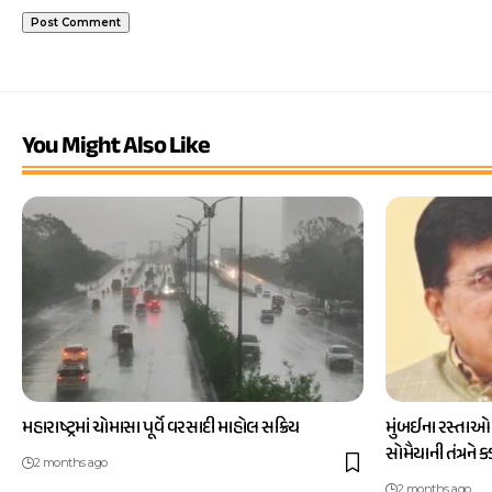
You Might Also Like
મહારાષ્ટ્રમાં ચોમાસા પૂર્વે વરસાદી માહોલ સક્રિય
મુંબઈના રસ્તાઓ
સોમૈયાની તંત્રને 
2 months ago
2 months ago