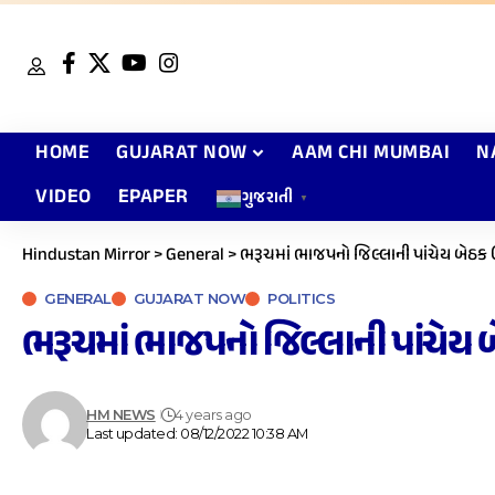
HOME
GUJARAT NOW
AAM CHI MUMBAI
N
VIDEO
EPAPER
ગુજરાતી
▼
Hindustan Mirror
>
General
>
ભરૂચમાં ભાજપનો જિલ્લાની પાંચેય બેઠક
GENERAL
GUJARAT NOW
POLITICS
ભરૂચમાં ભાજપનો જિલ્લાની પાંચેય
HM NEWS
4 years ago
Last updated: 08/12/2022 10:38 AM