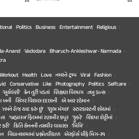
tional
Politics
Business
Entertainment
Religious
da-Anand
Vadodara
Bharuch-Ankleshwar- Narmada
tra
Workout
Health
Love
નમસ્તે ટ્રમ્પ
Viral
Fashion
vid
Conservative
Like
Photography
Politics
Selfcare
'સૂર્યવંશી'
ક્રેન તૂટી પડતાં
શિક્ષણ વિભાગ
તબુ ડાન્સ
તા બની
સિંગર વિશાલ દદલાની
એ આર રહેમાન
'તમને રોજ યાદ કરું છું'
'શુભ મંગલ'
સ્ટારકાસ્ટની શોધમાં
િતા
'બ્રહ્માસ્ત્ર' ફિલ્મમાં રણબીર કપૂર
'ફુકરે'
શિલ્પા શેટ્ટીનાં
ટ કરી'
ક્રિતિ સેનનની તસવીર વાયરલ
'મિમિ'
ાન
વિધાનસભામાં પ્રશ્નોતરીકાળ
એરફોર્સ ચીફે મિગ-૨૧