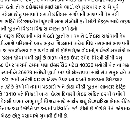
ણીમાં વાગરા જંબુસર અને ઝઘડિયા બેઠક સાથે અંકલેશ્વર બેઠકે વધુ
જંગ હતો. તો અંકલેશ્વરમાં ભાઈ સામે ભાઈ, જંબુસરમાં સંત સામે પૂર્વ
હેલા છોટુ વસાવાને હરાવી ઇતિહાસ સર્જવાની ભાજપની નેમ રહી
ી. નડા સહિતે જિલ્લાઓમાં ચૂંટણી સભા સંબોધી હતી.મોદી મેજીક સાથે ભરૂ
ી જીતનો વિજય વિશ્વાસ વ્યક્ત કર્યો હતો.
ણ ભરૂચ જિલ્લાની પાંચ બેઠકો જીતી આ વખતે ઇતિહાસ સર્જવાની નેમ
રી હતી.આજે પરિણામો બાદ ભરૂચ જિલ્લામાં પાંચેય વિધાનસભામાં ભાજપની
જ કમળોત્સવ શરૂ થઈ ગયો છે.હોદેદારો,આગેવાનો,કાર્યકરો,સમર્થકો અ
શન જોવા મળી રહ્યું છે.ભરૂચ બેઠક ઉપર રમેશ મિસ્ત્રી સૌથી વધુ
ઠક ઉપર પાંચમી ટર્મમાં પણ ઇશ્વરસિંહ પટેલ 40328 મતોથી પોતાના ગઢ
કે.સ્વામીએ 26979 મતોથી જીતી ભગવો લેહરાવવા સાથે સંત સમુદાયને
 ખરીના જંગ સમી બનેલી વાગરા બેઠક ઉપર આ વખતે ભાજપના ઉમેદવાર
.જોકે તેઓએ તમામ પડકારો અને કોઠા વીંઝી જીતની શાનદાર હેટ્રિક
તે 13410 મતે વિજયી બન્યાં છે.આદિવાસી બેઠક અંકિત કરવી વર્ષોથી
પેહલી વખત અભૂતપૂર્વ વિજય સાથે સાર્થક થયું છે.ઝઘડિયા બેઠક રીતે
ય રેકોર્ડને પરાજ્યમાં પરિવર્તિત કરી દીધો છે.કોંગ્રેસે તેની એકમાત્
ેઠક છોટુ વસાવાએ ગુમાવી દીધી છે.