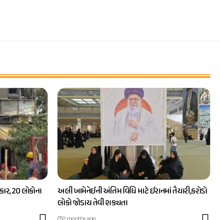
ાર, 20 લોકોના
અલી ખામેનેઈની અંતિમ વિધિ માટે ઈરાનમાં તૈયારી,કરોડો
લોકો જોડાય તેવી શક્યતા
2 months ago