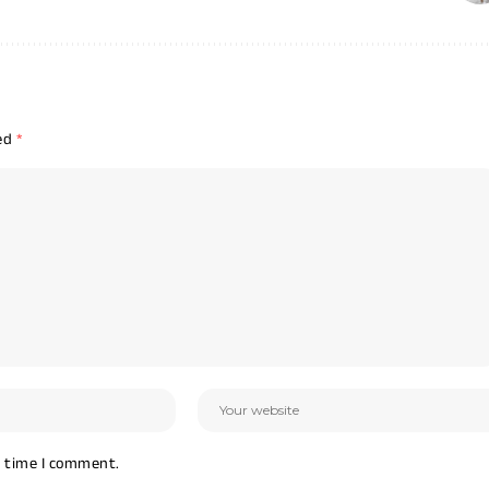
ked
*
t time I comment.