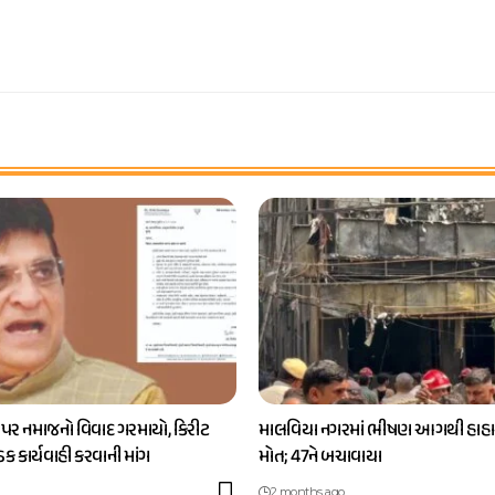
 પર નમાજનો વિવાદ ગરમાયો, કિરીટ
માલવિયા નગરમાં ભીષણ આગથી હાહાક
કડક કાર્યવાહી કરવાની માંગ
મોત; 47ને બચાવાયા
2 months ago