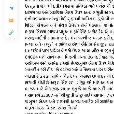
બેઠકના ઉમેદવારો પહેલેથી જ આગળ રહ્યાં હતાં.આ ચૂંટ
ઉત્સુકતા જગાવી હતી.વાગરામાં પ્રતિષ્ઠા અને વર્ચસ્વનો 
ધારાસભ્ય અને ઝઘડિયા બેઠક ઉપર અત્યાર સુધી અજય ર
હતી.વડાપ્રધાન નરેન્દ્ર મોદી,ગૃહમંત્રી અમિત શાહ,જે.પ
જિલ્લા સંગઠન અને પાંચેય ઉમેદવારોએ પહેલાથી જ પોતાન
ભરૂચ જિલ્લા ભાજપ પ્રમુખ મારૂતિસિંહ અટોદરિયાએ પ
નરેન્દ્ર મોદીની સભામાં જાહેર મંચ પરથી જ વ્યક્ત ક
ભવ્ય અને ન ભૂતો ન ભવિષ્ય એવી ઐતિહાસિક જીત થતા 
મતદારોમાં પણ પાંચેય બેઠકો ઉપર કમળ ખીલતા જીતનું જ
64094 મતો સાથે ભવ્ય વિજયી બન્યા છે.અંકલેશ્વર બે
અડીખમ અને અભેદ્ય રાખ્યો છે.જંબુસર બેઠક ઉપર ડી.
આંનદીત કરી દીધા છે.વર્ચસ્વ અને પ્રતિષ્ઠાના ખરા
અરૂણસિંહ રણા સામે અનેક કપરા ચઢાણ ઉભા કરાયા હતા
લગાવી દીધી છે.અરૂણસિંહ રણા ત્રીજી ટર્મ માટે આ વખ
ભાજપ માટે એક સ્વપ્ન સમાન હતું.જે આજે આઝાદી બાદ 
વસાવાએ 23367 મતોથી જીતી છોટુભાઈ વસાવાના 7 ટર્મના અજ
જંબુસર બેઠક અને 7 ટર્મથી અજય આદિવાસી ઝઘડિયા બ
ભરૂચ બેઠક વિજેતા રમેશ મિસ્ત્રી