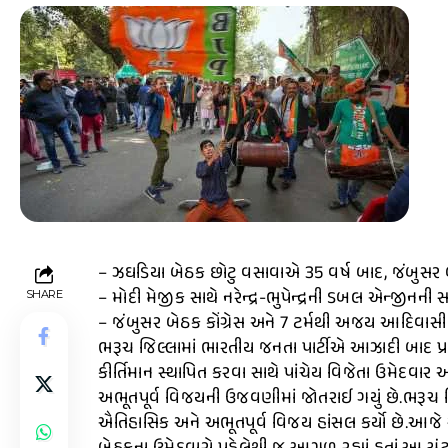
– ઝઘડિયા બેઠક છોટુ વસાવાએ 35 વર્ષ બાદ, જંબુસર બેઠ
– મોદી મેજીક સાથે નરેન્દ્ર-ભુપેન્દ્રની ડબલ એન્જીનની 
SHARE
– જંબુસર બેઠક કોંગ્રેસ અને 7 ટર્મથી અજય આદિવાસ
ભરૂચ જિલ્લામાં ભારતીય જનતા પાર્ટીએ આઝાદી બાદ પ્
કીર્તિમાન સ્થાપિત કરવા સાથે પાંચેય વિજેતા ઉમે
અભૂતપૂર્વ વિજયની ઉજવણીમાં જોતરાઈ ગયું છે.ભરૂ
ઐતિહાસિક અને અભૂતપૂર્વ વિજય હાંસલ કર્યો છે.આજે