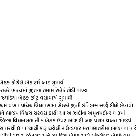
ક કોંગ્રેસે એક ટર્મ બાદ ગુમાવી
સરકારે ભરૂચમાં જીતના તમામ રેકોર્ડ તોડી નાખ્યા
ી ઝઘડિયા બેઠક છોટુ વસાવાએ ગુમાવી
રથમ વખત પાંચેય વિધાનસભા બેઠકો જીતી ઇતિહાસ સર્જી દીધો છે.નવો
દવાર અને ભાજપ વિજય સરઘસ કાઢી આ આઝાદીના અમૃતમહોત્સવ રૂપી
ચ જિલ્લા વિધાનસભાની 5 બેઠક ઉપર આઝાદી બાદ પ્રથમ વખત ભાજપે
 સવારથી 8 વાગ્યાથી શરૂ થયેલી રાઉન્ડવાર મતગણતરીમાં ભાજપના પાં