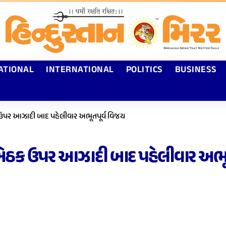
ATIONAL
INTERNATIONAL
POLITICS
BUSINESS
 ઉપર આઝાદી બાદ પહેલીવાર અભૂતપૂર્વ વિજય
 બેઠક ઉપર આઝાદી બાદ પહેલીવાર અભૂ