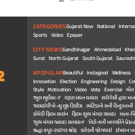
CATEGORIES
Gujarat Now
National
Interna
Sports
Video
Epaper
CITY NEWS
Gandhinagar
Ahmedabad
Khe
Surat
North Gujarat
South Gujarat
Saurash
#POPULAR
Beautiful
Instagood
Wellness
Innovation
Election
Engineering
Design
Co
Style
Motivation
Video
Vote
Exercise
મોત
'ભૂલ ભુલૈયા-૨'
વરૂણ ધવન ઘાયલ
સરોગેસી દ્વારા મા
'થલાઈવી'નો ન્યુ લુક રિલીઝ
ભટિંડાનો સની હિન્દુસ્તાની
કૉમેડી ફિલ્મ સાઇન
ફિલ્મ શુભ મંગલ ઝ્યાદા
માતા-પ
'શુભ મંગલ જ્યાદા સાવધાન'
'તેણે નાની બાળકીને પ્રેગ્નન્
શ્રદ્ધા કપૂર-ટાઇગર શ્રોફ
કરોડની જોગવાઇ
ઈમરાન ખ