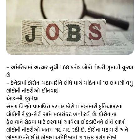
– અમેરિકામાં અત્યાર સુધી 1.68 કરોડ લોકો નોકરી ગુમાવી ચૂક્યા
છે
– કેનેડામાં કોરોના મહામારીને લીધે માર્ચ મહિનામાં 10 લાખથી વધુ
લોકોની નોકરીઓ છીનવાઇ
એજન્સી, જીનેવા
સમગ્ર વિશ્વને પ્રભાવિત કરનાર કોરોના મહામારી દુનિયાભરના
લોકોની રોજી-રોટી સામે મહાસંકટ બની રહી છે. કોરોનાના
ફેલાવાને રોકવા માટે કરવામાં આવેલા લોકડાઉનને લીધે લાખો
લોકોની નોકરીઓ ખતમ થઇ થઇ રહી છે. કોરોના મહામારી અને
લોકડાઉનને લીધે એકલા અમેરિકામાં જ 1.68 કરોડ લોકો