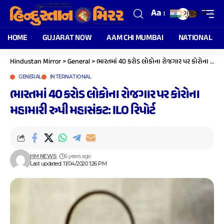
Aa
ગુજરાતી
▼
HOME
GUJARAT NOW
AAM CHI MUMBAI
NATIONAL
Hindustan Mirror
>
General
>
ભારતમાં 40 કરોડ લોકોના રોજગાર પર કોરોના મહામારી રુપી મહાસંકટ: ILO રિપોર્ટ
GENERAL
INTERNATIONAL
ભારતમાં 40 કરોડ લોકોના રોજગાર પર કોરોના
મહામારી રુપી મહાસંકટ: ILO રિપોર્ટ
HM NEWS
6 years ago
Last updated: 11/04/2020 1:26 PM