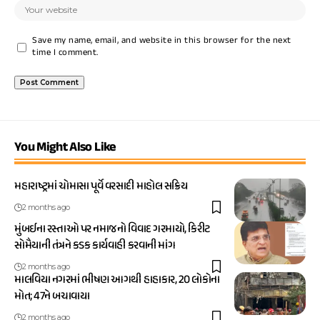
Save my name, email, and website in this browser for the next
time I comment.
You Might Also Like
મહારાષ્ટ્રમાં ચોમાસા પૂર્વે વરસાદી માહોલ સક્રિય
2 months ago
મુંબઈના રસ્તાઓ પર નમાજનો વિવાદ ગરમાયો, કિરીટ
સોમૈયાની તંત્રને કડક કાર્યવાહી કરવાની માંગ
2 months ago
માલવિયા નગરમાં ભીષણ આગથી હાહાકાર, 20 લોકોના
મોત; 47ને બચાવાયા
2 months ago