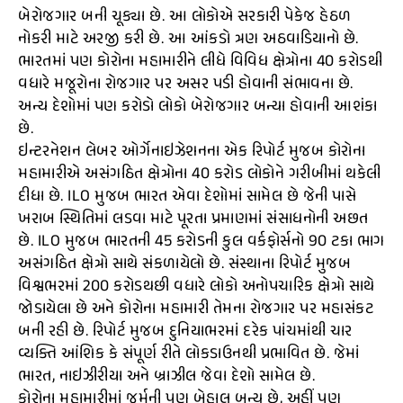
બેરોજગાર બની ચૂક્યા છે. આ લોકોએ સરકારી પેકેજ હેઠળ
નોકરી માટે અરજી કરી છે. આ આંકડો ત્રણ અઠવાડિયાનો છે.
ભારતમાં પણ કોરોના મહામારીને લીધે વિવિધ ક્ષેત્રોના 40 કરોડથી
વધારે મજૂરોના રોજગાર પર અસર પડી હોવાની સંભાવના છે.
અન્ય દેશોમાં પણ કરોડો લોકો બેરોજગાર બન્યા હોવાની આશંકા
છે.
ઇન્ટરનેશન લેબર ઓર્ગેનાઇઝેશનના એક રિપોર્ટ મુજબ કોરોના
મહામારીએ અસંગઠિત ક્ષેત્રોના 40 કરોડ લોકોને ગરીબીમાં થકેલી
દીધા છે. ILO મુજબ ભારત એવા દેશોમાં સામેલ છે જેની પાસે
ખરાબ સ્થિતિમાં લડવા માટે પૂરતા પ્રમાણમાં સંસાધનોની અછત
છે. ILO મુજબ ભારતની 45 કરોડની કુલ વર્કફોર્સનો 90 ટકા ભાગ
અસંગઠિત ક્ષેત્રો સાથે સંકળાયેલો છે. સંસ્થાના રિપોર્ટ મુજબ
વિશ્વભરમાં 200 કરોડથછી વધારે લોકો અનોપચારિક ક્ષેત્રો સાથે
જોડાયેલા છે અને કોરોના મહામારી તેમના રોજગાર પર મહાસંકટ
બની રહી છે. રિપોર્ટ મુજબ દુનિયાભરમાં દરેક પાંચમાંથી ચાર
વ્યક્તિ આંશિક કે સંપૂર્ણ રીતે લોકડાઉનથી પ્રભાવિત છે. જેમાં
ભારત, નાઇઝીરીયા અને બ્રાઝીલ જેવા દેશો સામેલ છે.
કોરોના મહામારીમાં જર્મની પણ બેહાલ બન્યુ છે, અહીં પણ