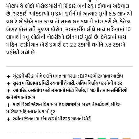
મોટાપાયે લોકો બેરોજગારીનો શિકાર બની રહ્યા હોવાના અહેવાલ
છે. સરકારી આંકડાઓ મુજબ જર્મનીમાં અત્યાર સુધી 6.5 લાખથી
વધારે લોકોએ કામ કરવાનો સમય ઘટાડવાની માંગ કરી છે. કેનેડા
લેબર ફોર્સ સર્વે મુજબ કોરોના મહામારીને લીધે માર્ચ મહિનામાં 10
લાખથી વધુ લોકોની નોકરીઓ છીનવાઇ ચૂકી છે. કેનેડામાં માર્ચ
મહિના દરમિયાન બેરોજગારી દર 2.2 ટકાથી વધીને 7.8 ટકાએ
પહોંચી ગયો છે.
ચૂંટણી પરિણામોને લઈને મમતાના ધરણા : BJP પર ગોટાળાના આક્ષેપ
સુરત પાલિકામાં કમિટી રચનાની તૈયારી, અંતિમ નિર્ણય પર સૌની નજર
આંતરિક અસંતોષ વચ્ચે મમતાનો મોટો નિર્ણય, TMCની તમામ સમિતિઓ
અને સંગઠનો ભંગ
કાશી રેલવે સ્ટેશન વિકાસ માટે વારાણસીમાં મધરાતે કાર્યવાહી, મંદિર-
મસ્જિદ સહિતના બાંધકામો દૂર
રવીના ટંડનના ભાઈના ઘરમાંથી ₹25 લાખની ચોરી