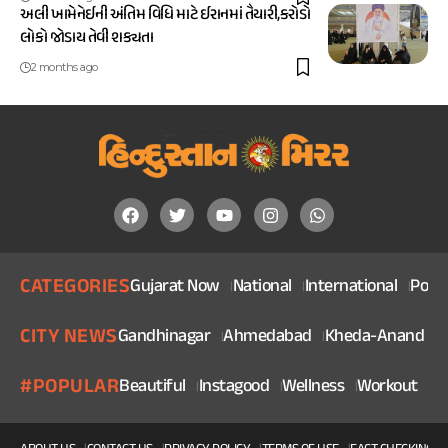
અલી ખામેનેઈની અંતિમ વિધિ માટે ઈરાનમાં તૈયારી,કરોડો
લોકો જોડાય તેવી શક્યતા
2 months ago
CATEGORIES
Gujarat Now
National
International
Politi
CITY NEWS
Gandhinagar
Ahmedabad
Kheda-Anand
V
#POPULAR
Beautiful
Instagood
Wellness
Workout
He