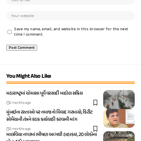
Save my name, email, and website in this browser for the next
time I comment.
You Might Also Like
મહારાષ્ટ્રમાં ચોમાસા પૂર્વે વરસાદી માહોલ સક્રિય
2 months ago
મુંબઈના રસ્તાઓ પર નમાજનો વિવાદ ગરમાયો, કિરીટ
સોમૈયાની તંત્રને કડક કાર્યવાહી કરવાની માંગ
2 months ago
માલવિયા નગરમાં ભીષણ આગથી હાહાકાર, 20 લોકોના