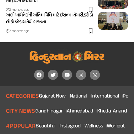
મોત; 47ને બચાવાયા
2 months ago
અલી ખામેનેઈની અંતિમ વિધિ માટે ઈરાનમાં તૈયારી,કરોડો
લોકો જોડાય તેવી શક્યતા
2 months ago
CATEGORIES
Gujarat Now
National
International
Politi
CITY NEWS
Gandhinagar
Ahmedabad
Kheda-Anand
V
#POPULAR
Beautiful
Instagood
Wellness
Workout
He