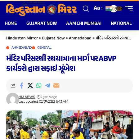
Aa
ગુજરાતી
▼
HOME
GUJARAT NOW
AAM CHI MUMBAI
NATIONAL
Hindustan Mirror
>
Gujarat Now
>
Ahmedabad
>
મંદિર પરિસરથી રથયાત્રાના માર્ગ પર ABVP કાર્યકરો દ્વારા સફાઇ ઝૂંબેશ
AHMEDABAD
GENERAL
મંદિર પરિસરથી રથયાત્રાના માર્ગ પર ABVP
કાર્યકરો દ્વારા સફાઇ ઝૂંબેશ
HM NEWS
4 years ago
Last updated: 02/07/2022 6:43 AM