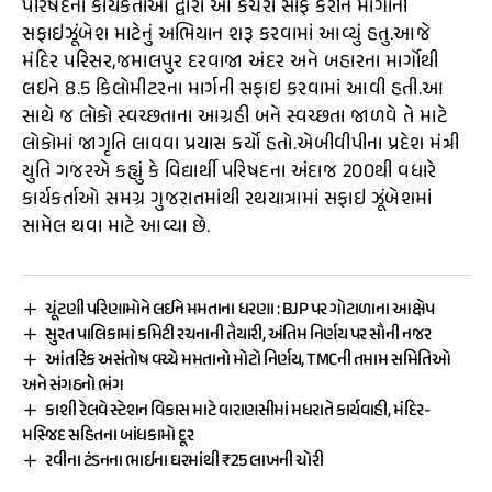
પરિષદના કાર્યકર્તાઓ દ્વારા આ કચરો સાફ કરીને માર્ગોની
સફાઇઝૂંબેશ માટેનું અભિયાન શરૂ કરવામાં આવ્યું હતુ.આજે
મંદિર પરિસર,જમાલપુર દરવાજા અંદર અને બહારના માર્ગોથી
લઇને 8.5 કિલોમીટરના માર્ગની સફાઇ કરવામાં આવી હતી.આ
સાથે જ લોકો સ્વચ્છતાના આગ્રહી બને સ્વચ્છતા જાળવે તે માટે
લોકોમાં જાગૃતિ લાવવા પ્રયાસ કર્યો હતો.એબીવીપીના પ્રદેશ મંત્રી
યુતિ ગજરએ કહ્યું કે વિદ્યાર્થી પરિષદના અંદાજ 200થી વધારે
કાર્યકર્તાઓ સમગ્ર ગુજરાતમાંથી રથયાત્રામાં સફાઇ ઝૂંબેશમાં
સામેલ થવા માટે આવ્યા છે.
ચૂંટણી પરિણામોને લઈને મમતાના ધરણા : BJP પર ગોટાળાના આક્ષેપ
સુરત પાલિકામાં કમિટી રચનાની તૈયારી, અંતિમ નિર્ણય પર સૌની નજર
આંતરિક અસંતોષ વચ્ચે મમતાનો મોટો નિર્ણય, TMCની તમામ સમિતિઓ
અને સંગઠનો ભંગ
કાશી રેલવે સ્ટેશન વિકાસ માટે વારાણસીમાં મધરાતે કાર્યવાહી, મંદિર-
મસ્જિદ સહિતના બાંધકામો દૂર
રવીના ટંડનના ભાઈના ઘરમાંથી ₹25 લાખની ચોરી