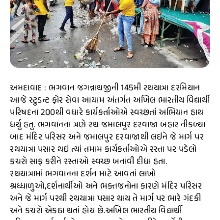
અમદાવાદ : ભગવાન જગન્નાથજીની 145મી રથયાત્રા દરમિયાન
આજે સ્ટુડન્ટ ફોર સેવા આયામ અંતર્ગત અખિલ ભારતીય વિદ્યાર્થી
પરિષદના 200થી વધારે કાર્યકર્તાઓએ સ્વચ્છતાં અભિયાન હાથ
ધર્યુ હતુ. ભગવાનના ત્રણે રથ જમાલપુર દરવાજા બહાર નીકળ્યા
બાદ મંદિર પરિસર અને જમાલપુર દરવાજાથી લઇને જે માર્ગ પર
રથયાત્રા પસાર થઇ ત્યાં તમામ કાર્યકર્તાઓએ રસ્તા પર પડેલો
કચરો સાફ કરીને રસ્તાઓ સ્વચ્છ બનાવી દીધા હતા.
રથયાત્રામાં ભગવાનના દર્શન માટે આવતાં લાખો
શ્રધ્ધાળુઓ,દર્શનાર્થીઓ અને ભક્તજનોના કારણે મંદિર પરિસર
અને જે માર્ગ પરથી રથયાત્રા પસાર થાય તે માર્ગ પર ભારે ગંદકી
અને કચરો એકઠા થતાં હોય છે.અખિલ ભારતીય વિદ્યાર્થી