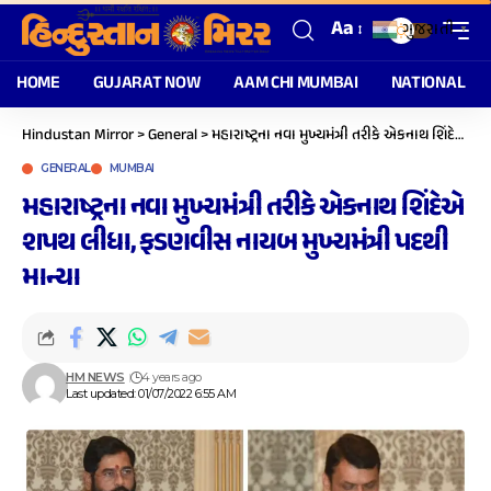
Aa
ગુજરાતી
▼
HOME
GUJARAT NOW
AAM CHI MUMBAI
NATIONAL
Hindustan Mirror
>
General
>
મહારાષ્ટ્રના નવા મુખ્યમંત્રી તરીકે એકનાથ શિંદેએ શપથ લીધા, ફડણવીસ નાયબ મુખ્યમંત્રી પદથી માન્યા
GENERAL
MUMBAI
મહારાષ્ટ્રના નવા મુખ્યમંત્રી તરીકે એકનાથ શિંદેએ
શપથ લીધા, ફડણવીસ નાયબ મુખ્યમંત્રી પદથી
માન્યા
HM NEWS
4 years ago
Last updated: 01/07/2022 6:55 AM