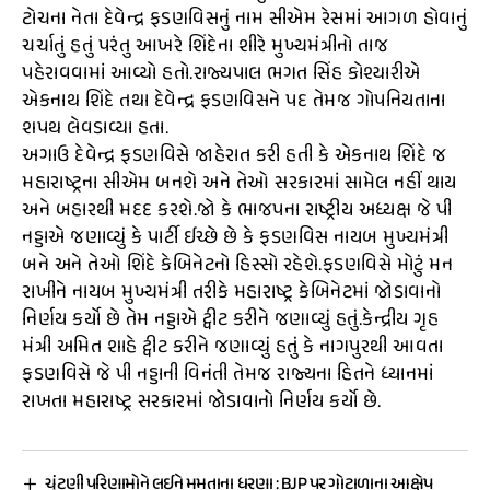
ટોચના નેતા દેવેન્દ્ર ફડણવિસનું નામ સીએમ રેસમાં આગળ હોવાનું
ચર્ચાતું હતું પરંતુ આખરે શિંદેના શીરે મુખ્યમંત્રીનો તાજ
પહેરાવવામાં આવ્યો હતો.રાજ્યપાલ ભગત સિંહ કોશ્યારીએ
એકનાથ શિંદે તથા દેવેન્દ્ર ફડણવિસને પદ તેમજ ગોપનિયતાના
શપથ લેવડાવ્યા હતા.
અગાઉ દેવેન્દ્ર ફડણવિસે જાહેરાત કરી હતી કે એકનાથ શિંદે જ
મહારાષ્ટ્રના સીએમ બનશે અને તેઓ સરકારમાં સામેલ નહીં થાય
અને બહારથી મદદ કરશે.જો કે ભાજપના રાષ્ટ્રીય અધ્યક્ષ જે પી
નડ્ડાએ જણાવ્યું કે પાર્ટી ઈચ્છે છે કે ફડણવિસ નાયબ મુખ્યમંત્રી
બને અને તેઓ શિંદે કેબિનેટનો હિસ્સો રહેશે.ફડણવિસે મોટું મન
રાખીને નાયબ મુખ્યમંત્રી તરીકે મહારાષ્ટ્ર કેબિનેટમાં જોડાવાનો
નિર્ણય કર્યો છે તેમ નડ્ડાએ ટ્વીટ કરીને જણાવ્યું હતું.કેન્દ્રીય ગૃહ
મંત્રી અમિત શાહે ટ્વીટ કરીને જણાવ્યું હતું કે નાગપુરથી આવતા
ફડણવિસે જે પી નડ્ડાની વિનંતી તેમજ રાજ્યના હિતને ધ્યાનમાં
રાખતા મહારાષ્ટ્ર સરકારમાં જોડાવાનો નિર્ણય કર્યો છે.
ચૂંટણી પરિણામોને લઈને મમતાના ધરણા : BJP પર ગોટાળાના આક્ષેપ