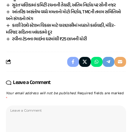
સુરત પાલિકામાં કમિટી રચનાની તૈયારી, અંતિમ નિર્ણય પર સૌની નજર
આંતરિક અસંતોષ વચ્ચે મમતાનો મોટો નિર્ણય, TMCની તમામ સમિતિઓ
અને સંગઠનો ભંગ
કાશી રેલવે સ્ટેશન વિકાસ માટે વારાણસીમાં મધરાતે કાર્યવાહી, મંદિર-
મસ્જિદ સહિતના બાંધકામો દૂર
રવીના ટંડનના ભાઈના ઘરમાંથી ₹25 લાખની ચોરી
Leave a Comment
Your email address will not be published.
Required fields are marked
*