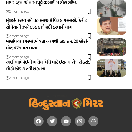
મહારાષ્ટ્રમાં ચોમાસા પૂર્વે વરસાદી માહોલ સક્રિય
2 months ago
મુંબઈના રસ્તાઓ પર નમાજનો વિવાદ ગરમાયો, કિરીટ
સોમૈયાની તંત્રને કડક કાર્યવાહી કરવાની માંગ
2 months ago
માલવિયા નગરમાં ભીષણ આગથી હાહાકાર, 20 લોકોના
મોત; 47ને બચાવાયા
2 months ago
અલી ખામેનેઈની અંતિમ વિધિ માટે ઈરાનમાં તૈયારી,કરોડો
લોકો જોડાય તેવી શક્યતા
2 months ago