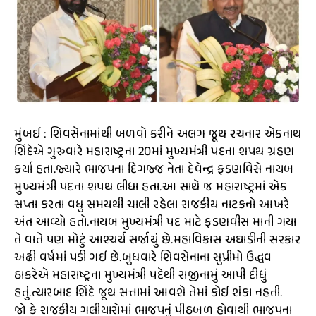
મુંબઈ : શિવસેનામાંથી બળવો કરીને અલગ જૂથ રચનાર એકનાથ
શિંદેએ ગુરુવારે મહારાષ્ટ્રના 20માં મુખ્યમંત્રી પદના શપથ ગ્રહણ
કર્યા હતા.જ્યારે ભાજપના દિગજ્જ નેતા દેવેન્દ્ર ફડણવિસે નાયબ
મુખ્યમંત્રી પદના શપથ લીધા હતા.આ સાથે જ મહારાષ્ટ્રમાં એક
સપ્તા કરતા વધુ સમયથી ચાલી રહેલા રાજકીય નાટકનો આખરે
અંત આવ્યો હતો.નાયબ મુખ્યમંત્રી પદ માટે ફડણવીસ માની ગયા
તે વાતે પણ મોટું આશ્ચર્ય સર્જાયું છે.મહાવિકાસ અઘાડીની સરકાર
અઢી વર્ષમાં પડી ગઈ છે.બુધવારે શિવસેનાના સુપ્રીમો ઉદ્ધવ
ઠાકરેએ મહારાષ્ટ્રના મુખ્યમંત્રી પદેથી રાજીનામું આપી દીધું
હતું.ત્યારબાદ શિંદે જૂથ સત્તામાં આવશે તેમાં કોઈ શંકા નહતી.
જો કે રાજકીય ગલીયારોમાં ભાજપનું પીઠબળ હોવાથી ભાજપના