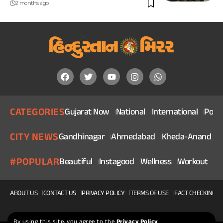
2 months ago
CATEGORIES
Gujarat Now
National
International
Politi
CITY NEWS
Gandhinagar
Ahmedabad
Kheda-Anand
V
#POPULAR
Beautiful
Instagood
Wellness
Workout
He
ABOUT US
CONTACT US
PRIVACY POLICY
TERMS OF USE
FACT CHECKING P
By using this site, you agree to the
Privacy Policy