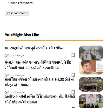
time I comment.
You Might Also Like
મહારાષ્ટ્રમાં ચોમાસા પૂર્વે વરસાદી માહોલ સક્રિય
2 months ago
મુંબઈના રસ્તાઓ પર નમાજનો વિવાદ ગરમાયો, કિરીટ
સોમૈયાની તંત્રને કડક કાર્યવાહી કરવાની માંગ
2 months ago
માલવિયા નગરમાં ભીષણ આગથી હાહાકાર, 20 લોકોના
મોત; 47ને બચાવાયા
2 months ago
અલી ખામેનેઈની અંતિમ વિધિ માટે ઈરાનમાં તૈયારી,કરોડો
લોકો જોડાય તેવી શક્યતા