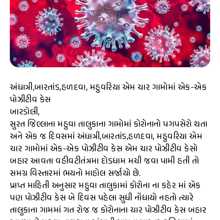
અંધાત્રી,બારતાંડ,હળદવા, મહુવરિયા એમ ચાર ગામોમાં એક-એક
પોઝીટીવ કેસ
બારડોલી,
સુરત જિલ્લાના મહુવા તાલુકાના ગામોમાં કોરોનાનો પગપસેરો થતા
અને એક જ દિવસમાં અંધાત્રી,બારતાંડ,હળદવા, મહુવરિયા એમ
ચાર ગામોમાં એક-એક પોઝીટીવ કેસ એમ ચાર પોઝીટીવ કેસો
બહાર આવતા વહીવટીતંત્રમા દોડધામ મચી જવા પામી હતી તો
સમગ્ર વિસ્તારમાં ભયનો માહોલ સર્જાયો છે.
પ્રાપ્ત માહિતી અનુસાર મહુવા તાલુકામાં કોરોના ના કહેર માં એક
પણ પોઝીટીવ કેસ બે દિવસ પહેલા સુધી નોંધાયો નહતો ત્યારે
તાલુકાના ગામમાં ગત રોજ જ કોરોનાના ચાર પોઝીટીવ કેસ બહાર