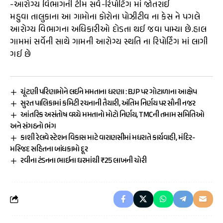
-આરોગ્ય વિભાગની ટીમ સર્વે-રિપોર્ટિંગ માં જોતરાઈ
મહુવા તાલુકાના આ ગામોના કોરોના પોઝીટીવ ના કેસ ને પગલે
આરોગ્ય વિભાગના અધિકારીઓ દોડતા થઈ જવા પામ્યા છે.હાલ
ગામમાં સર્વેની સાથે ગામની આરોગ્ય સ્થતિ ના રિપોર્ટિંગ માં લાગી
ગઈ છે
ચૂંટણી પરિણામોને લઈને મમતાના ધરણા : BJP પર ગોટાળાના આક્ષેપ
સુરત પાલિકામાં કમિટી રચનાની તૈયારી, અંતિમ નિર્ણય પર સૌની નજર
આંતરિક અસંતોષ વચ્ચે મમતાનો મોટો નિર્ણય, TMCની તમામ સમિતિઓ
અને સંગઠનો ભંગ
કાશી રેલવે સ્ટેશન વિકાસ માટે વારાણસીમાં મધરાતે કાર્યવાહી, મંદિર-
મસ્જિદ સહિતના બાંધકામો દૂર
રવીના ટંડનના ભાઈના ઘરમાંથી ₹25 લાખની ચોરી