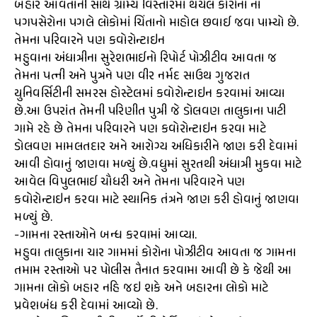
બહાર આવતાની સાથે ગ્રામ્ય વિસ્તારમાં થયેલ કોરોના ના
પગપસેરોના પગલે લોકોમાં ચિંતાનો માહોલ છવાઈ જવા પામ્યો છે.
તેમના પરિવારને પણ કવોરોન્ટાઇન
મહુવાના અંધાત્રીના સુરેશભાઈનો રિપોર્ટ પોઝીટીવ આવતા જ
તેમના પત્ની અને પુત્રને પણ વીર નર્મદ સાઉથ ગુજરાત
યુનિવર્સિટીની સમરસ હોસ્ટેલમાં કવોરોન્ટાઇન કરવામાં આવ્યા
છે.આ ઉપરાંત તેમની પરિણીત પુત્રી જે ડોલવણ તાલુકાના પાટી
ગામે રહે છે તેમના પરિવારને પણ કવોરોન્ટાઇન કરવા માટે
ડોલવણ મામલતદાર અને આરોગ્ય અધિકારીને જાણ કરી દેવામાં
આવી હોવાનું જાણવા મળ્યું છે.વધુમાં સુરતથી અંધાત્રી મુકવા માટે
આવેલ વિપુલભાઈ ચૌધરી અને તેમના પરિવારને પણ
કવોરોન્ટાઇન કરવા માટે સ્થાનિક તંત્રને જાણ કરી હોવાનું જાણવા
મળ્યું છે.
-ગામના રસ્તાઓને બન્ધ કરવામાં આવ્યા.
મહુવા તાલુકાના ચાર ગામમાં કોરોના પોઝીટીવ આવતા જ ગામના
તમામ રસ્તાઓ પર પોલીસ તૈનાત કરવામા આવી છે કે જેથી આ
ગામના લોકો બહાર નહિ જઇ શકે અને બહારના લોકો માટે
પ્રવેશબંધ કરી દેવામાં આવ્યો છે.