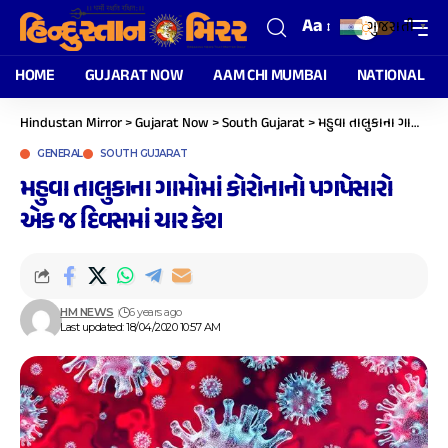
Aa
ગુજરાતી
▼
HOME
GUJARAT NOW
AAM CHI MUMBAI
NATIONAL
Hindustan Mirror
>
Gujarat Now
>
South Gujarat
>
મહુવા તાલુકાના ગામોમાં કોરોનાનો પગપેસારો એક જ દિવસમાં ચાર કેશ
GENERAL
SOUTH GUJARAT
મહુવા તાલુકાના ગામોમાં કોરોનાનો પગપેસારો
એક જ દિવસમાં ચાર કેશ
HM NEWS
6 years ago
Last updated: 18/04/2020 10:57 AM