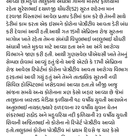
આવ્યા છે.મહુવા તાલુકાના અંધાત્રી ગામના માસ્તર ફળિયામાં
રહેતા સુરેશભાઈ દયાળજી ચૌધરી(52) સુરત શહેરના માન
દરવાજા વિસ્તારમાં આવેલ પ્રતાપ ડેરીમાં કામ કરે છે.તેમની સાથે
ડેરીમાં કામ કરતા એક ઇસમને કોરોના પોઝીટીવ આવતા ડેરી બંધ
કરી દેવામાં આવી હતી.આથી ગત 15મી એપ્રિલના રોજ સુરતના
માગોબ ખાતે રહેતા તેમના સંબંધી વિપુલભાઈ બલ્લુભાઈ ચૌધરી
અંધાત્રી ખાતે મુકવા માટે આવ્યા હતા અને આ અંગે આરોગ્ય
વિભાગને જાણ કરી હતી. આથી ગુણસવેલ પીએચસી ખાતે તેમનું
સેમ્પલ લેવામાં આવ્યું હતું.જેનો આજે એટલે કે 17મી એપ્રિલના
રોજ આવેલા રિપોર્ટમાં કોરોના પોઝીટીવ આવતા આરોગ્ય વિભાગ
હરકતમાં આવી ગયું હતું અને તેમને તાત્કાલિક સુરતની નવી
સિવિલ હોસ્પિટલમાં ખસેડવામાં આવ્યા હતા.તો બીજી બાજુ
સાંજના સમયે અન્ય કોરોનાના ત્રણ કેસો બહાર આવ્યા છે જેમાં
તાલુકાના બારતાડ મેડિયા ફળીયાની ૧૯ વર્ષીય યુવતી આશાબેન
અતુલભાઈ નાયકા,જ્યારે હળદવાના ૨૨ વર્ષીય યુવાન ચેતન
શંકરભાઇ રાઠોડ અને મહુવરિયા નદી ફળિયાની ૨૩ વર્ષીય યુવતી
શિવાની અજિતભાઈ નો કોરોના નો રિપોર્ટ પોઝીટીવ આવ્યો
હતો.તાલુકામાં કોરોના પોઝીટીવ માં પ્રથમ દિવસે જ ચાર કેસો