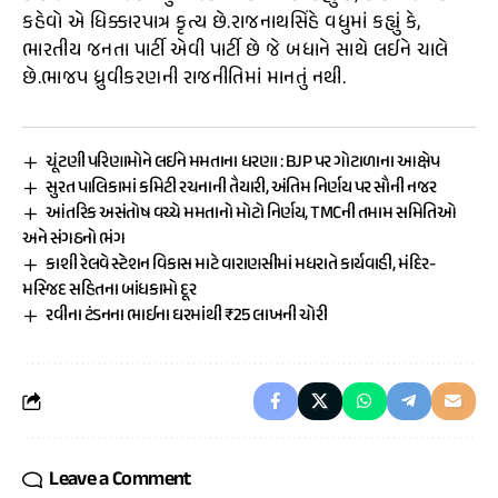
કહેવો એ ધિક્કારપાત્ર કૃત્ય છે.રાજનાથસિંહે વધુમાં કહ્યું કે,
ભારતીય જનતા પાર્ટી એવી પાર્ટી છે જે બધાને સાથે લઈને ચાલે
છે.ભાજપ ધ્રુવીકરણની રાજનીતિમાં માનતું નથી.
ચૂંટણી પરિણામોને લઈને મમતાના ધરણા : BJP પર ગોટાળાના આક્ષેપ
સુરત પાલિકામાં કમિટી રચનાની તૈયારી, અંતિમ નિર્ણય પર સૌની નજર
આંતરિક અસંતોષ વચ્ચે મમતાનો મોટો નિર્ણય, TMCની તમામ સમિતિઓ
અને સંગઠનો ભંગ
કાશી રેલવે સ્ટેશન વિકાસ માટે વારાણસીમાં મધરાતે કાર્યવાહી, મંદિર-
મસ્જિદ સહિતના બાંધકામો દૂર
રવીના ટંડનના ભાઈના ઘરમાંથી ₹25 લાખની ચોરી
Leave a Comment