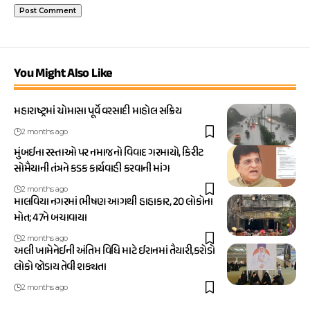
You Might Also Like
મહારાષ્ટ્રમાં ચોમાસા પૂર્વે વરસાદી માહોલ સક્રિય
2 months ago
મુંબઈના રસ્તાઓ પર નમાજનો વિવાદ ગરમાયો, કિરીટ
સોમૈયાની તંત્રને કડક કાર્યવાહી કરવાની માંગ
2 months ago
માલવિયા નગરમાં ભીષણ આગથી હાહાકાર, 20 લોકોના
મોત; 47ને બચાવાયા
2 months ago
અલી ખામેનેઈની અંતિમ વિધિ માટે ઈરાનમાં તૈયારી,કરોડો
લોકો જોડાય તેવી શક્યતા
2 months ago