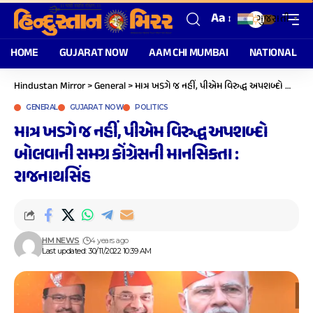
Aa
ગુજરાતી
▼
HOME
GUJARAT NOW
AAM CHI MUMBAI
NATIONAL
Hindustan Mirror
>
General
>
માત્ર ખડગે જ નહીં, પીએમ વિરુદ્ધ અપશબ્દો બોલવાની સમગ્ર કોંગ્રેસની માનસિકતા : રાજનાથસિંહ
GENERAL
GUJARAT NOW
POLITICS
માત્ર ખડગે જ નહીં, પીએમ વિરુદ્ધ અપશબ્દો
બોલવાની સમગ્ર કોંગ્રેસની માનસિકતા :
રાજનાથસિંહ
HM NEWS
4 years ago
Last updated: 30/11/2022 10:39 AM