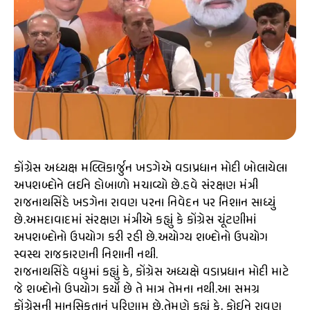
કોંગ્રેસ અધ્યક્ષ મલ્લિકાર્જુન ખડગેએ વડાપ્રધાન મોદી બોલાયેલા
અપશબ્દોને લઈને હોબાળો મચાવ્યો છે.હવે સંરક્ષણ મંત્રી
રાજનાથસિંહે ખડગેના રાવણ પરના નિવેદન પર નિશાન સાધ્યું
છે.અમદાવાદમાં સંરક્ષણ મંત્રીએ કહ્યું કે કોંગ્રેસ ચૂંટણીમાં
અપશબ્દોનો ઉપયોગ કરી રહી છે.અયોગ્ય શબ્દોનો ઉપયોગ
સ્વસ્થ રાજકારણની નિશાની નથી.
રાજનાથસિંહે વધુમાં કહ્યું કે, કોંગ્રેસ અધ્યક્ષે વડાપ્રધાન મોદી માટે
જે શબ્દોનો ઉપયોગ કર્યો છે તે માત્ર તેમના નથી.આ સમગ્ર
કોંગ્રેસની માનસિકતાનું પરિણામ છે.તેમણે કહ્યું કે, કોઈને રાવણ