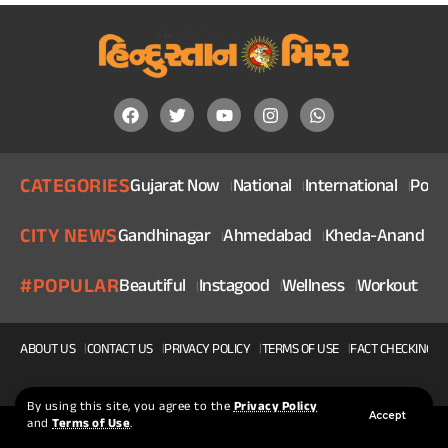
CATEGORIES
Gujarat Now
National
International
Politi
CITY NEWS
Gandhinagar
Ahmedabad
Kheda-Anand
V
#POPULAR
Beautiful
Instagood
Wellness
Workout
He
ABOUT US
CONTACT US
PRIVACY POLICY
TERMS OF USE
FACT CHECKING P
By using this site, you agree to the
Privacy Policy
Accept
and
Terms of Use
.
© 2025, Copyright Hindustan Mirror | Made With ❤ By Squidteck