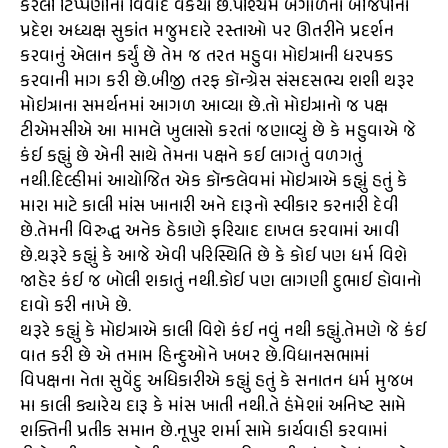
કરેલી ટિપ્પણીનો વિવાદ વકર્યો છે.પશ્ચિમ બંગાળના બીજેપીના
પ્રદેશ અધ્યક્ષ સુકાંત મજુમદારે રસ્તાઓ પર ઊતરીને પ્રદર્શન
કરવાનું એલાન કર્યું છે તેમ જ તરત મહુવા મોઇત્રાની ધરપકડ
કરવાની માગ કરી છે.બીજી તરફ કૉન્ગ્રેસ સંસદસભ્ય શશી થરૂર
મોઇત્રાના સમર્થનમાં આગળ આવ્યા છે.તો મોઇત્રાનો જ પક્ષ
ટીએમસીએ આ મામલે ખુલાસો કરતાં જણાવ્યું છે કે મહુવાએ જે
કંઈ કહ્યું છે એની સાથે તેમના પક્ષને કઈ લાગતું વળગતું
નથી.દિલ્હીમાં આયોજિત એક કૉન્કલેવમાં મોઇત્રાએ કહ્યું હતું કે
મારા માટે કાલી માંસ ખાનારી અને દારૂનો સ્વીકાર કરનારી દેવી
છે.તેમની વિરુદ્ધ અનેક ઠેકાણે ફરિયાદ દાખલ કરવામાં આવી
છે.થરૂરે કહ્યું કે આજે એવી પરિસ્થિતિ છે કે કોઈ પણ ધર્મ વિશે
જાહેર કંઈ જ બોલી શકાતું નથી.કોઈ પણ લાગણી દુભાઈ હોવાનો
દાવો કરી નાખે છે.
થરૂરે કહ્યું કે મોઇત્રાએ કાલી વિશે કંઈ નવું નથી કહ્યું.તેમણે જે કંઈ
વાત કરી છે એ તમામ હિન્દુઓને ખબર છે.વિધાનસભામાં
વિપક્ષના નેતા સુવેંદુ અધિકારીએ કહ્યું હતું કે સનાતન ધર્મ મુજબ
મા કાલી ક્યારેય દારૂ કે માંસ ખાતી નથી.તે હંમેશાં અનિષ્ટ સામે
શક્તિની પ્રતીક સમાન છે.નૂપુર શર્મા સામે કાર્યવાહી કરવામાં