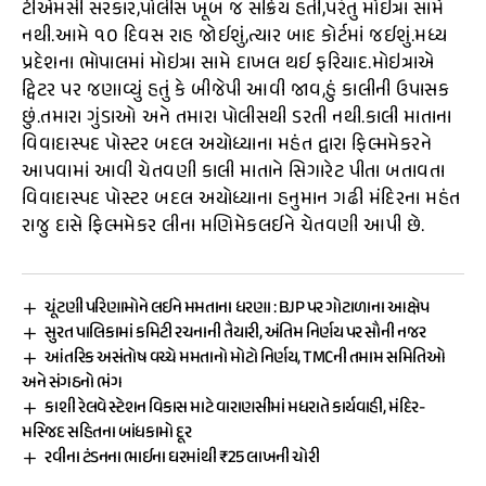
ટીએમસી સરકાર,પોલીસ ખૂબ જ સક્રિય હતી,પરંતુ મોઇત્રા સામે
નથી.આમે ૧૦ દિવસ રાહ જોઈશું,ત્યાર બાદ કોર્ટમાં જઈશું.મધ્ય
પ્રદેશના ભોપાલમાં મોઇત્રા સામે દાખલ થઈ ફરિયાદ.મોઇત્રાએ
ટ્વિટર પર જણાવ્યું હતું કે બીજેપી આવી જાવ,હું કાલીની ઉપાસક
છું.તમારા ગુંડાઓ અને તમારા પોલીસથી ડરતી નથી.કાલી માતાના
વિવાદાસ્પદ પોસ્ટર બદલ અયોધ્યાના મહંત દ્વારા ફિલ્મમેકરને
આપવામાં આવી ચેતવણી કાલી માતાને સિગારેટ પીતા બતાવતા
વિવાદાસ્પદ પોસ્ટર બદલ અયોધ્યાના હનુમાન ગઢી મંદિરના મહંત
રાજુ દાસે ફિલ્મમેકર લીના મણિમેકલઈને ચેતવણી આપી છે.
ચૂંટણી પરિણામોને લઈને મમતાના ધરણા : BJP પર ગોટાળાના આક્ષેપ
સુરત પાલિકામાં કમિટી રચનાની તૈયારી, અંતિમ નિર્ણય પર સૌની નજર
આંતરિક અસંતોષ વચ્ચે મમતાનો મોટો નિર્ણય, TMCની તમામ સમિતિઓ
અને સંગઠનો ભંગ
કાશી રેલવે સ્ટેશન વિકાસ માટે વારાણસીમાં મધરાતે કાર્યવાહી, મંદિર-
મસ્જિદ સહિતના બાંધકામો દૂર
રવીના ટંડનના ભાઈના ઘરમાંથી ₹25 લાખની ચોરી