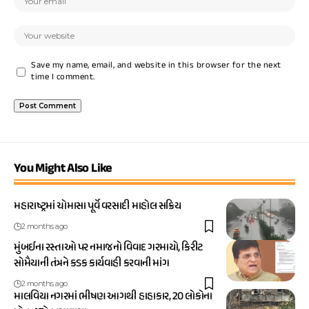
Save my name, email, and website in this browser for the next
time I comment.
You Might Also Like
મહારાષ્ટ્રમાં ચોમાસા પૂર્વે વરસાદી માહોલ સક્રિય
2 months ago
મુંબઈના રસ્તાઓ પર નમાજનો વિવાદ ગરમાયો, કિરીટ
સોમૈયાની તંત્રને કડક કાર્યવાહી કરવાની માંગ
2 months ago
માલવિયા નગરમાં ભીષણ આગથી હાહાકાર, 20 લોકોના