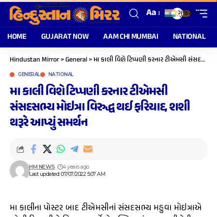
Aa
ગુજરાતી
▼
HOME
GUJARAT NOW
AAM CHI MUMBAI
NATIONAL
Hindustan Mirror
>
General
>
મા કાલી વિશે ટિપ્પણી કરનાર ટીએમસી સંસદસભ્ય મોઇત્રા વિરુદ્ધ થઈ ફરિયાદ, શશી થરૂરે આપ્યું સમર્થન
GENERAL
NATIONAL
મા કાલી વિશે ટિપ્પણી કરનાર ટીએમસી
સંસદસભ્ય મોઇત્રા વિરુદ્ધ થઈ ફરિયાદ, શશી
થરૂરે આપ્યું સમર્થન
HM NEWS
4 years ago
Last updated: 07/07/2022 5:07 AM
મા કાલીના પોસ્ટર બાદ ટીએમસીનાં સંસદસભ્ય મહુવા મોઇત્રાએ