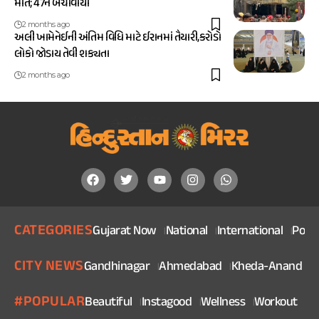
મોત; 47ને બચાવાયા
2 months ago
અલી ખામેનેઈની અંતિમ વિધિ માટે ઈરાનમાં તૈયારી,કરોડો
લોકો જોડાય તેવી શક્યતા
2 months ago
CATEGORIES
Gujarat Now
National
International
Politi
CITY NEWS
Gandhinagar
Ahmedabad
Kheda-Anand
V
#POPULAR
Beautiful
Instagood
Wellness
Workout
He