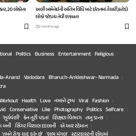
ાર, 20 લોકોના
અલી ખામેનેઈની અંતિમ વિધિ માટે ઈરાનમાં તૈયારી,કરોડો
લોકો જોડાય તેવી શક્યતા
2 months ago
tional
Politics
Business
Entertainment
Religious
da-Anand
Vadodara
Bharuch-Ankleshwar- Narmada
tra
Workout
Health
Love
નમસ્તે ટ્રમ્પ
Viral
Fashion
vid
Conservative
Like
Photography
Politics
Selfcare
'સૂર્યવંશી'
ક્રેન તૂટી પડતાં
શિક્ષણ વિભાગ
તબુ ડાન્સ
તા બની
સિંગર વિશાલ દદલાની
એ આર રહેમાન
'તમને રોજ યાદ કરું છું'
'શુભ મંગલ'
સ્ટારકાસ્ટની શોધમાં