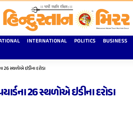
ATIONAL
INTERNATIONAL
POLITICS
BUSINESS
ડના 26 સ્થળોએ ઇડીના દરોડા
પયાર્ડના 26 સ્થળોએ ઇડીના દરોડા