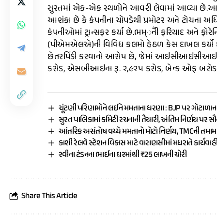
સુરતમાં એક-એક સ્થળોને આવરી લેવામાં આવ્યા છે.આ ત
આશંકા છે કે કંપનીના ચોપડેથી પ્રમોટર અને ટોચના અધિ
કંપનીઓમાં ટ્રાન્સફર કર્યા છે.ભમ્ૈંની ફરિયાદ અને ફોર
(પીએમએલએ)ની વિવિધ કલમો હેઠળ કેસ દાખલ કર્યો છે, તે
છેતરપિંડી કરવાનો આરોપ છે, જેમાં આઇસીઆઇસીઆઇ બ
કરોડ, એસબીઆઇના રૂ. ૨,૯૨૫ કરોડ, બેન્ક ઓફ બરોડાના
ચૂંટણી પરિણામોને લઈને મમતાના ધરણા : BJP પર ગોટાળાન
સુરત પાલિકામાં કમિટી રચનાની તૈયારી, અંતિમ નિર્ણય પર સ
આંતરિક અસંતોષ વચ્ચે મમતાનો મોટો નિર્ણય, TMCની તમ
કાશી રેલવે સ્ટેશન વિકાસ માટે વારાણસીમાં મધરાતે કાર્યવાહ
રવીના ટંડનના ભાઈના ઘરમાંથી ₹25 લાખની ચોરી
Share This Article