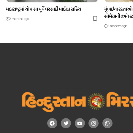
મહારાષ્ટ્રમાં ચોમાસા પૂર્વે વરસાદી માહોલ સક્રિય
મુંબઈના રસ્તાઓ
સોમૈયાની તંત્રને 
2 months ago
2 months ago