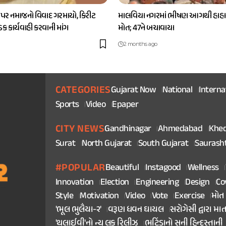
 પર નમાજનો વિવાદ ગરમાયો, કિરીટ
માલવિયા નગરમાં ભીષણ આગથી હાહાક
કડક કાર્યવાહી કરવાની માંગ
મોત; 47ને બચાવાયા
2 months ago
CATEGORIES
Gujarat Now
National
Interna
Sports
Video
Epaper
CITY NEWS
Gandhinagar
Ahmedabad
Khe
Surat
North Gujarat
South Gujarat
Saurash
#POPULAR
Beautiful
Instagood
Wellness
Innovation
Election
Engineering
Design
Co
Style
Motivation
Video
Vote
Exercise
મોત
'ભૂલ ભુલૈયા-૨'
વરૂણ ધવન ઘાયલ
સરોગેસી દ્વારા મા
'થલાઈવી'નો ન્યુ લુક રિલીઝ
ભટિંડાનો સની હિન્દુસ્તાની