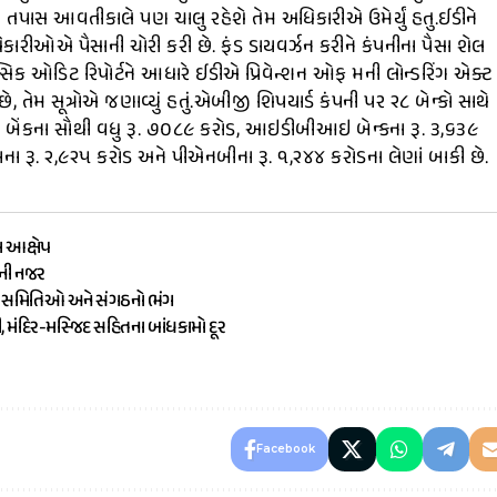
પાસ આવતીકાલે પણ ચાલુ રહેશે તેમ અધિકારીએ ઉમેર્યું હતુ.ઈડીને
કારીઓએ પૈસાની ચોરી કરી છે. ફંડ ડાયવર્ઝન કરીને કંપનીના પૈસા શેલ
ેન્સિક ઓડિટ રિપોર્ટને આધારે ઈડીએ પ્રિવેન્શન ઓફ મની લોન્ડરિંગ એક્ટ
મ સૂત્રોએ જણાવ્યું હતું.એબીજી શિપયાર્ડ કંપની પર ૨૮ બેન્કો સાથે
ેંકના સૌથી વધુ રૂ. ૭૦૮૯ કરોડ, આઇડીબીઆઇ બેન્કના રૂ. ૩,૬૩૯
 રૂ. ૨,૯૨૫ કરોડ અને પીએનબીના રૂ. ૧,૨૪૪ કરોડના લેણાં બાકી છે.
ા આક્ષેપ
ૌની નજર
ામ સમિતિઓ અને સંગઠનો ભંગ
ી, મંદિર-મસ્જિદ સહિતના બાંધકામો દૂર
Facebook