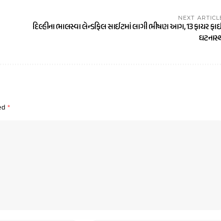
NEXT ARTICL
દિલ્હીના ભાલસ્વા લેન્ડફિલ સાઈટમાં લાગી ભીષણ આગ, 13 ફાયર ફા
ઘટનાસ્
ked
*