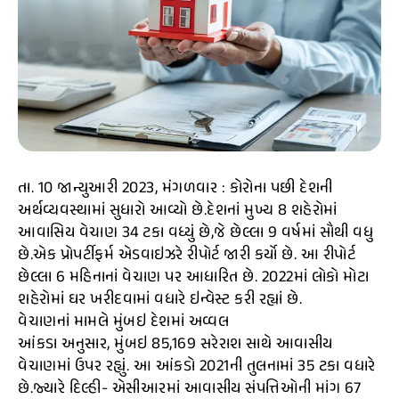
તા. 10 જાન્યુઆરી 2023, મંગળવાર : કોરોના પછી દેશની
અર્થવ્યવસ્થામાં સુધારો આવ્યો છે.દેશનાં મુખ્ય 8 શહેરોમાં
આવાસિય વેચાણ 34 ટકા વધ્યું છે,જે છેલ્લા 9 વર્ષમાં સૌથી વધુ
છે.એક પ્રોપર્ટીફર્મ એડવાઇઝરે રીપોર્ટ જારી કર્યો છે. આ રીપોર્ટ
છેલ્લા 6 મહિનાનાં વેચાણ પર આધારિત છે. 2022માં લોકો મોટા
શહેરોમાં ઘર ખરીદવામાં વધારે ઇન્વેસ્ટ કરી રહ્યાં છે.
વેચાણનાં મામલે મુંબઇ દેશમાં અવ્વલ
આંકડા અનુસાર, મુંબઇ 85,169 સરેરાશ સાથે આવાસીય
વેચાણમાં ઉપર રહ્યું. આ આંકડો 2021ની તુલનામાં 35 ટકા વધારે
છે.જ્યારે દિલ્હી- એસીઆરમાં આવાસીય સંપત્તિઓની માંગ 67