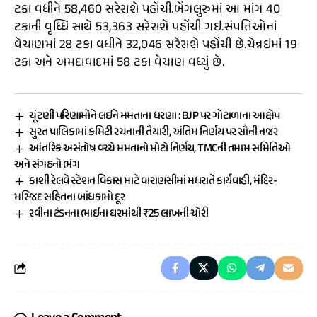
ટકા વધીને 58,460 સરેરાશે પહોંચી.બેંગલુરુમાં આ માંગ 40
ટકાની વૃધ્ધિ સાથે 53,363 સરેરાશે પહોંચી ગઇ.સંપત્તિઓનાં
વેચાણમાં 28 ટકા વધીને 32,046 સરેરાશે પહોંચી છે.ચેન્નઇમાં 19
ટકા અને અમદાવાદમાં 58 ટકા વેચાણ વધ્યું છે.
ચૂંટણી પરિણામોને લઈને મમતાના ધરણા : BJP પર ગોટાળાના આક્ષેપ
સુરત પાલિકામાં કમિટી રચનાની તૈયારી, અંતિમ નિર્ણય પર સૌની નજર
આંતરિક અસંતોષ વચ્ચે મમતાનો મોટો નિર્ણય, TMCની તમામ સમિતિઓ
અને સંગઠનો ભંગ
કાશી રેલવે સ્ટેશન વિકાસ માટે વારાણસીમાં મધરાતે કાર્યવાહી, મંદિર-
મસ્જિદ સહિતના બાંધકામો દૂર
રવીના ટંડનના ભાઈના ઘરમાંથી ₹25 લાખની ચોરી