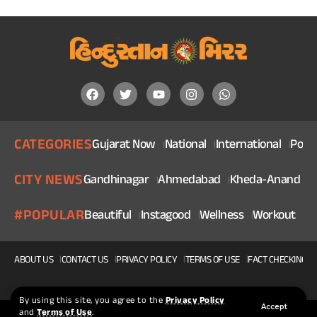
CATEGORIES
Gujarat Now
National
International
Politi
CITY NEWS
Gandhinagar
Ahmedabad
Kheda-Anand
V
#POPULAR
Beautiful
Instagood
Wellness
Workout
He
ABOUT US
CONTACT US
PRIVACY POLICY
TERMS OF USE
FACT CHECKING P
By using this site, you agree to the
Privacy Policy
Accept
and
Terms of Use
.