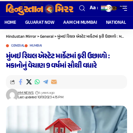
Aa
ગુજરાતી
▼
HOME
GUJARAT NOW
AAM CHI MUMBAI
NATIONAL
Hindustan Mirror
>
General
>
મુંબઇ રિયલ એસ્ટેટ માર્કેટમાં ફરી ઉછાળો : મકાનોનું વેચાણ 9 વર્ષમાં સૌથી વધારે
GENERAL
MUMBAI
મુંબઇ રિયલ એસ્ટેટ માર્કેટમાં ફરી ઉછાળો :
મકાનોનું વેચાણ 9 વર્ષમાં સૌથી વધારે
HM NEWS
4 years ago
Last updated: 10/01/2023 4:15 PM