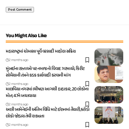
You Might Also Like
મહારાષ્ટ્રમાં ચોમાસા પૂર્વે વરસાદી માહોલ સક્રિય
2 months ago
મુંબઈના રસ્તાઓ પર નમાજનો વિવાદ ગરમાયો, કિરીટ
સોમૈયાની તંત્રને કડક કાર્યવાહી કરવાની માંગ
2 months ago
માલવિયા નગરમાં ભીષણ આગથી હાહાકાર, 20 લોકોના
મોત; 47ને બચાવાયા
2 months ago
અલી ખામેનેઈની અંતિમ વિધિ માટે ઈરાનમાં તૈયારી,કરોડો
લોકો જોડાય તેવી શક્યતા
2 months ago