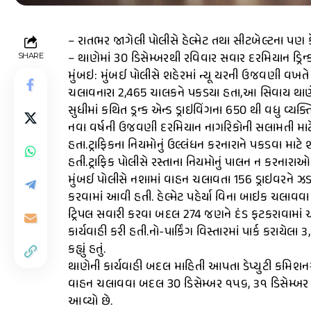
– રાતભર જાગેલી પોલીસે હેલ્મેટ તથા સીટબેલ્ટના પણ કે
– થાણેમાં 30 ડિસેમ્બરથી રવિવાર સવાર દરમિયાન ડ્રિન્
SHARE
મુંબઇ: મુંબઈ પોલીસે શહેરમાં ન્યૂ યરની ઉજવણી વખતે 
ચલાવનારા 2,465 ચાલકને પકડયા હતા,આ સિવાય થાણેમાં 
સુધીમાં કથિત ડ્રન્ક એન્ડ ડ્રાઇવિંગના 650 થી વધુ વ્ય
નવા વર્ષની ઉજવણી દરમિયાન નાગરિકોની સલામતી માટે 
હતા.ટ્રાફિકના નિયમોનું ઉલ્લંધન કરનારાને પકડવા માટ
હતી.ટ્રાફિક પોલીસે રસ્તાના નિયમોનું પાલન ન કરનારા
મુંબઈ પોલીસે નશામાં વાહન ચલાવતા 156 ડ્રાઇવરને ઝડપ
કરવામાં આવી હતી. હેલ્મેટ પહેર્યા વિના બાઇક ચલાવ
ટ્રિપલ સવારી કરવા બદલ 274 જણને દંડ ફટકરાવામાં આવ
કાર્યવાહી કરી હતી.નો-પાર્કિંગ વિસ્તારમાં પાર્ક કરા
કહ્યું હતું.
થાણેની કાર્યવાહી બદલ માહિતી આપતા ડેપ્યુટી કમિશનર ઓ
વાહન ચલાવવા બદલ 30 ડિસેમ્બર ૧૫૬, ૩૧ ડિસેમ્બર ૨
આવ્યો છે.