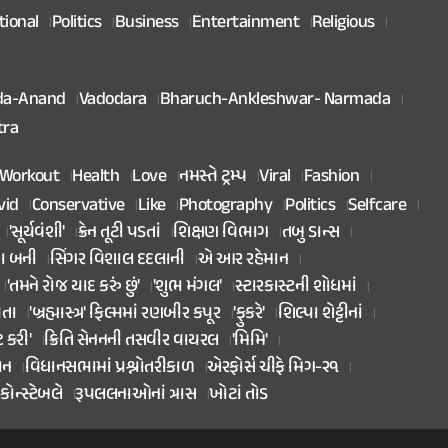
tional
Politics
Business
Entertainment
Religious
da-Anand
Vadodara
Bharuch-Ankleshwar- Narmada
tra
Workout
Health
Love
નમસ્તે ટ્રમ્પ
Viral
Fashion
vid
Conservative
Like
Photography
Politics
Selfcare
'સૂર્યવંશી'
ક્રેન તૂટી પડતાં
શિક્ષણ વિભાગ
તબુ ડાન્સ
તા બની
સિંગર વિશાલ દદલાની
એ આર રહેમાન
'તમને રોજ યાદ કરું છું'
'શુભ મંગલ'
સ્ટારકાસ્ટની શોધમાં
િતા
'બ્રહ્માસ્ત્ર' ફિલ્મમાં રણબીર કપૂર
'ફુકરે'
શિલ્પા શેટ્ટીનાં
ટ કરી'
ક્રિતિ સેનનની તસવીર વાયરલ
'મિમિ'
ાન
વિધાનસભામાં પ્રશ્નોતરીકાળ
એરફોર્સ ચીફે મિગ-૨૧
કોન્સ્ટેબલે
રૂપલલનાઓનાં ત્રાસ
ખોટાં તોડ