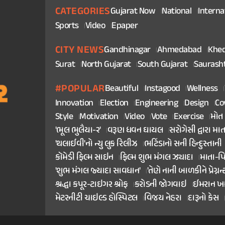
CATEGORIES
Gujarat Now
National
Interna
Sports
Video
Epaper
CITY NEWS
Gandhinagar
Ahmedabad
Khe
Surat
North Gujarat
South Gujarat
Saurash
#POPULAR
Beautiful
Instagood
Wellness
Innovation
Election
Engineering
Design
Co
Style
Motivation
Video
Vote
Exercise
મોત
'ભૂલ ભુલૈયા-૨'
વરૂણ ધવન ઘાયલ
સરોગેસી દ્વારા મા
'થલાઈવી'નો ન્યુ લુક રિલીઝ
ભટિંડાનો સની હિન્દુસ્તાની
કૉમેડી ફિલ્મ સાઇન
ફિલ્મ શુભ મંગલ ઝ્યાદા
માતા-પ
'શુભ મંગલ જ્યાદા સાવધાન'
'તેણે નાની બાળકીને પ્રેગ્નન્
શ્રદ્ધા કપૂર-ટાઇગર શ્રોફ
કરોડની જોગવાઇ
ઈમરાન ખ
મેટરનીટી ચાઇલ્ડ હોસ્પિટલ
વિજય નેહરા
દારૂનો કેસ