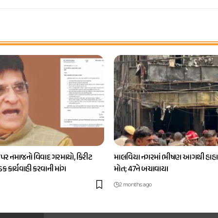
 પર નમાજનો વિવાદ ગરમાયો, કિરીટ
માલવિયા નગરમાં ભીષણ આગથી હાહાક
કડક કાર્યવાહી કરવાની માંગ
મોત; 47ને બચાવાયા
2 months ago