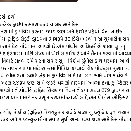
સો કર્યા
ક એન્ડ ડ્રાઇવં કરનારા 650 ચાલક સામે કેસ
નશામાં ડ્રાઇવિંગ કરનારા ૧૫૬ જણ અને હેલ્મેટ પહેર્યા વિના બાઇક
ટ્રાફિક સેફ્ટી ડ્રાઇવના ભાગરૂપે 30 ડિસેમ્બરથી 1 જાન્યુઆરીના સવ
ક્તિ સામે કેસ નોંધવામાં આવ્યો છે.એમ પોલીસ અધિકારીએ જણાવ્યું હતું.
શહેરભરમાં મોટી સંખ્યામાં પોલીસ કર્મચારીઓને તૈનાત કરવામાં આવ્ય
ે શનિવારે રાતથી રવિવારના સવાર સુધી વિશેષ ઝુંબેશ હાથ ધરવામાં આવી
ઓ પર નજર રાખવા માટે શહેરમાં વિવિધ જગ્યાએ ચેક પોઇન્ટ્સ મૂક્યા હતા
ી લીધા હતા. જ્યારે બેફામ ડ્રાઇવિંગ માટે 66 જણ સામે પણ કાર્યવાહી
વા બદલ ૨,૪૬૫ જણ સામે જરૂરી પગલાં ભરવામાં આવ્યા હતા. ટુ-વ્હિલર
્યો હતો.પોલીસે ટ્રાફિક સિગ્નલના નિયમ તોડવા બદલ 679 ડ્રાઇવર સા
યેલા ૩,૦૮૭ વાહન માટે દંડ વસુલ કરવામાં આવ્યો હતો,એમ પોલીસ ઓફિસરે
ફ પોલીસ (ટ્રાફિક) વિનયકુમાર રાઠોડે જણાવ્યું હતું કે દારૂના નશામાં
૩૩ અને ૧ જાન્યુઆરીના સવાર સુધી અન્ય ૨૭૦ જણ સામે કેસ નોંધવા