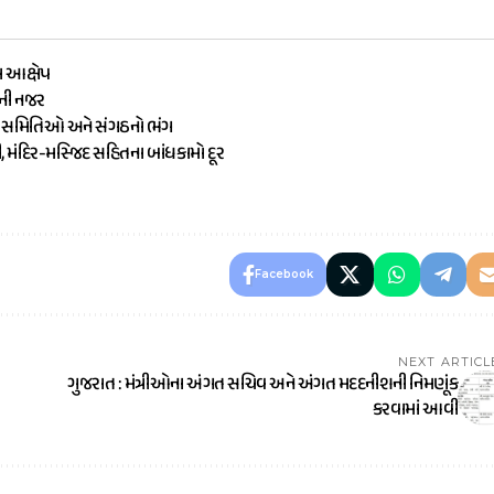
ા આક્ષેપ
ૌની નજર
ામ સમિતિઓ અને સંગઠનો ભંગ
ી, મંદિર-મસ્જિદ સહિતના બાંધકામો દૂર
Facebook
NEXT ARTICL
ગુજરાત : મંત્રીઓના અંગત સચિવ અને અંગત મદદનીશની નિમણૂંક
કરવામાં આવી