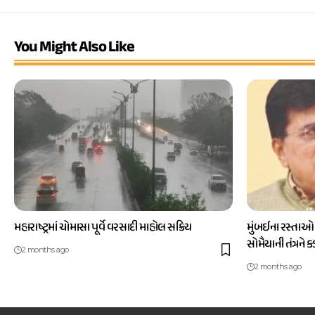
You Might Also Like
મહારાષ્ટ્રમાં ચોમાસા પૂર્વે વરસાદી માહોલ સક્રિય
મુંબઈના રસ્તાઓ
સોમૈયાની તંત્રને 
2 months ago
2 months ago