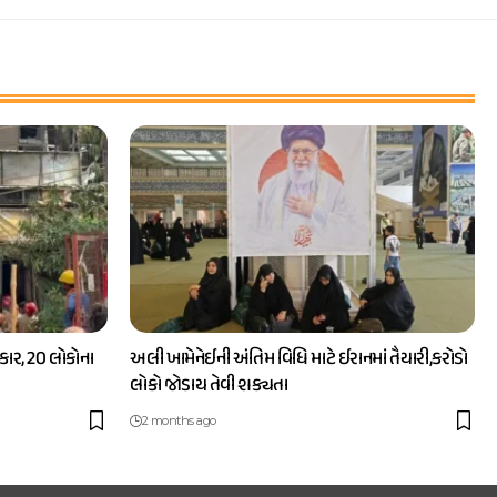
ાર, 20 લોકોના
અલી ખામેનેઈની અંતિમ વિધિ માટે ઈરાનમાં તૈયારી,કરોડો
લોકો જોડાય તેવી શક્યતા
2 months ago