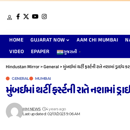
HOME
GUJARAT NOW
AAM CHI MUMBAI
N
VIDEO
EPAPER
ગુજરાતી
▼
Hindustan Mirror
>
General
>
મુંબઈમાં થર્ટી ફર્સ્ટની રાતે નશામાં ડ્રાઈવ
GENERAL
MUMBAI
મુંબઈમાં થર્ટી ફર્સ્ટની રાતે નશામાં ડ
HM NEWS
4 years ago
Last updated: 02/01/2023 9:06 AM