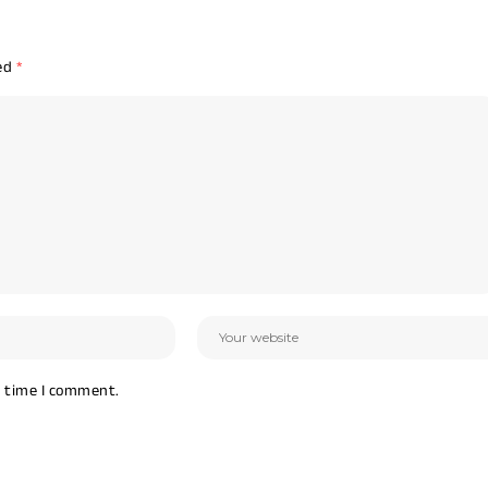
ked
*
t time I comment.