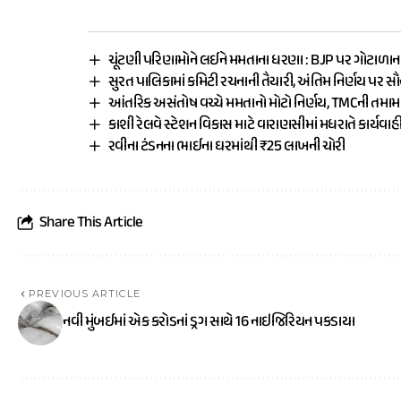
ચૂંટણી પરિણામોને લઈને મમતાના ધરણા : BJP પર ગોટાળાન
સુરત પાલિકામાં કમિટી રચનાની તૈયારી, અંતિમ નિર્ણય પર સ
આંતરિક અસંતોષ વચ્ચે મમતાનો મોટો નિર્ણય, TMCની તમ
કાશી રેલવે સ્ટેશન વિકાસ માટે વારાણસીમાં મધરાતે કાર્યવાહ
રવીના ટંડનના ભાઈના ઘરમાંથી ₹25 લાખની ચોરી
Share This Article
PREVIOUS ARTICLE
નવી મુંબઈમાં એક કરોડનાં ડ્રગ સાથે 16 નાઇજિરિયન પકડાયા