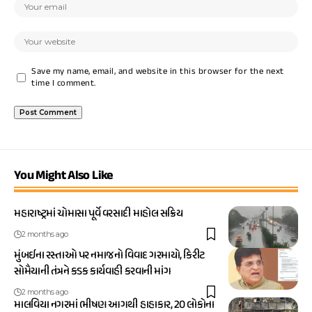
Save my name, email, and website in this browser for the next
time I comment.
You Might Also Like
મહારાષ્ટ્રમાં ચોમાસા પૂર્વે વરસાદી માહોલ સક્રિય
2 months ago
મુંબઈના રસ્તાઓ પર નમાજનો વિવાદ ગરમાયો, કિરીટ
સોમૈયાની તંત્રને કડક કાર્યવાહી કરવાની માંગ
2 months ago
માલવિયા નગરમાં ભીષણ આગથી હાહાકાર, 20 લોકોના