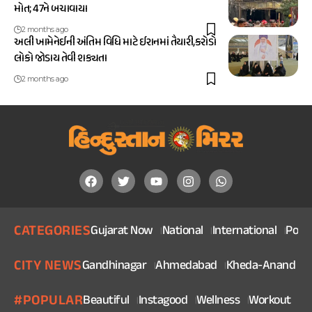
મોત; 47ને બચાવાયા
2 months ago
અલી ખામેનેઈની અંતિમ વિધિ માટે ઈરાનમાં તૈયારી,કરોડો
લોકો જોડાય તેવી શક્યતા
2 months ago
CATEGORIES
Gujarat Now
National
International
Politi
CITY NEWS
Gandhinagar
Ahmedabad
Kheda-Anand
V
#POPULAR
Beautiful
Instagood
Wellness
Workout
He