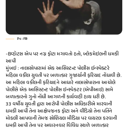
Pc : FB
-Bવ્હોટસ એપ પર નગ્ન ફોટા મગાવતો હતો, બ્લેકમેઇલની ધમકી
આપી
મુંબઇ : નાલાસોપારામાં એક આસિસ્ટન્ટ પોલીસ ઈન્સ્પેક્ટરે
મહિલા વકીલ યુવતી પર બળાત્કાર ગુજાર્યાની ફરિયાદ નોંધાવી છે.
આ મહિલા વકીલની ફરિયાદને આધારે નાલાસોપારાના આચોલે
પોલીસે એક આસિસ્ટન્ટ પોલીસ ઇન્સ્પેકટર (એપીઆઇ) સામે
બળાત્કારનો ગુનો નોંધી આગળની કાર્યવાહી હાથ ધરી છે.
૩૩ વર્ષીય યુવતી દ્વારા આરોપી પોલીસ અધિકારીએ મારવાની
ધમકી આપી તેના આક્ષેપજનક ફોટા અને વીડિયો તેના પતિને
મોકલી આપવાની તેમજ સોશિયલ મીડિયા પર વાયરલ કરવાની
ધમકી આપી તેના પર અવારનવાર વિવિધ સ્થળે બળાત્કાર