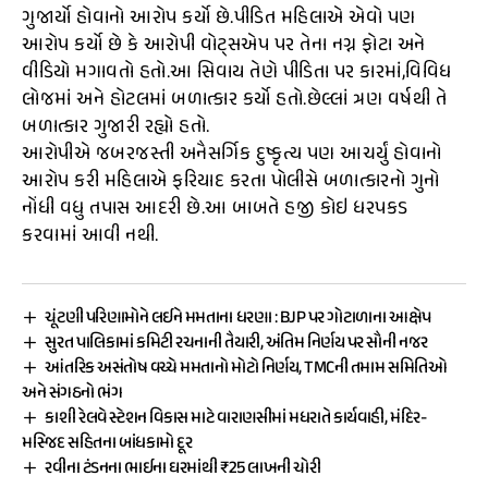
ગુજાર્યો હોવાનો આરોપ કર્યો છે.પીડિત મહિલાએ એવો પણ
આરોપ કર્યો છે કે આરોપી વોટ્સએપ પર તેના નગ્ન ફોટા અને
વીડિયો મગાવતો હતો.આ સિવાય તેણે પીડિતા પર કારમાં,વિવિધ
લોજમાં અને હોટલમાં બળાત્કાર કર્યો હતો.છેલ્લાં ત્રણ વર્ષથી તે
બળાત્કાર ગુજારી રહ્યો હતો.
આરોપીએ જબરજસ્તી અનૈસર્ગિક દુષ્કૃત્ય પણ આચર્યું હોવાનો
આરોપ કરી મહિલાએ ફરિયાદ કરતા પોલીસે બળાત્કારનો ગુનો
નોંધી વધુ તપાસ આદરી છે.આ બાબતે હજી કોઇ ધરપકડ
કરવામાં આવી નથી.
ચૂંટણી પરિણામોને લઈને મમતાના ધરણા : BJP પર ગોટાળાના આક્ષેપ
સુરત પાલિકામાં કમિટી રચનાની તૈયારી, અંતિમ નિર્ણય પર સૌની નજર
આંતરિક અસંતોષ વચ્ચે મમતાનો મોટો નિર્ણય, TMCની તમામ સમિતિઓ
અને સંગઠનો ભંગ
કાશી રેલવે સ્ટેશન વિકાસ માટે વારાણસીમાં મધરાતે કાર્યવાહી, મંદિર-
મસ્જિદ સહિતના બાંધકામો દૂર
રવીના ટંડનના ભાઈના ઘરમાંથી ₹25 લાખની ચોરી