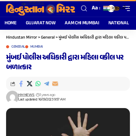
Aa
ગુજરાતી
▼
HOME
GUJARAT NOW
AAM CHI MUMBAI
NATIONAL
Hindustan Mirror
>
General
>
મુંબઈ પોલીસ અધિકારી દ્વારા મહિલા વકીલ પર બળાત્કાર
GENERAL
MUMBAI
મુંબઈ પોલીસ અધિકારી દ્વારા મહિલા વકીલ પર
બળાત્કાર
HM NEWS
3 years ago
Last updated: 16/09/2023 9:57 AM