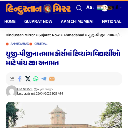
Aa
ગુજરાતી
▼
HOME
GUJARAT NOW
AAM CHI MUMBAI
NATIONAL
Hindustan Mirror
>
Gujarat Now
>
Ahmedabad
>
યુજી-પીજીના તમામ કોર્સમાં દિવ્યાંગ વિદ્યાર્થીઓ માટે પાંચ ટકા અનામત
AHMEDABAD
GENERAL
યુજી-પીજીના તમામ કોર્સમાં દિવ્યાંગ વિદ્યાર્થીઓ
માટે પાંચ ટકા અનામત
HM NEWS
4 years ago
Last updated: 26/04/2022 9:29 AM