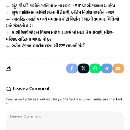
ચૂંટણી પરિણામોને લઈને મમતાના ધરણા : BJP પર ગોટાળાના આક્ષેપ
સુરત પાલિકામાં કમિટી રચનાની તૈયારી, અંતિમ નિર્ણય પર સૌની નજર
આંતરિક અસંતોષ વચ્ચે મમતાનો મોટો નિર્ણય, TMCની તમામ સમિતિઓ
અને સંગઠનો ભંગ
કાશી રેલવે સ્ટેશન વિકાસ માટે વારાણસીમાં મધરાતે કાર્યવાહી, મંદિર-
મસ્જિદ સહિતના બાંધકામો દૂર
રવીના ટંડનના ભાઈના ઘરમાંથી ₹25 લાખની ચોરી
Leave a Comment
Your email address will not be published.
Required fields are marked
*