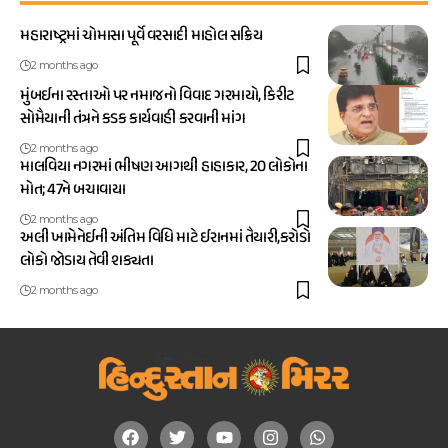
મહારાષ્ટ્રમાં ચોમાસા પૂર્વે વરસાદી માહોલ સક્રિય
2 months ago
મુંબઈના રસ્તાઓ પર નમાજનો વિવાદ ગરમાયો, કિરીટ
સોમૈયાની તંત્રને કડક કાર્યવાહી કરવાની માંગ
2 months ago
માલવિયા નગરમાં ભીષણ આગથી હાહાકાર, 20 લોકોના
મોત; 47ને બચાવાયા
2 months ago
અલી ખામેનેઈની અંતિમ વિધિ માટે ઈરાનમાં તૈયારી,કરોડો
લોકો જોડાય તેવી શક્યતા
2 months ago