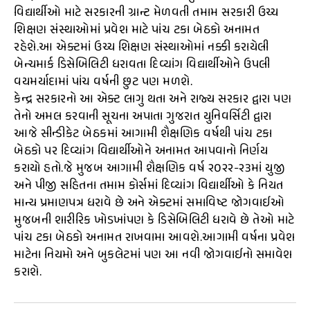
વિદ્યાર્થીઓ માટે સરકારની ગ્રાન્ટ મેળવતી તમામ સરકારી ઉચ્ચ
શિક્ષણ સંસ્થાઓમાં પ્રવેશ માટે પાંચ ટકા બેઠકો અનામત
રહેશે.આ એક્ટમાં ઉચ્ચ શિક્ષણ સંસ્થાઓમાં નક્કી કરાયેલી
બેન્ચમાર્ક ડિસેબિલિટી ધરાવતા દિવ્યાંગ વિદ્યાર્થીઓને ઉપલી
વયમર્યાદામાં પાંચ વર્ષની છુટ પણ મળશે.
કેન્દ્ર સરકારનો આ એક્ટ લાગુ થતા અને રાજ્ય સરકાર દ્વારા પણ
તેનો અમલ કરવાની સૂચના અપાતા ગુજરાત યુનિવર્સિટી દ્વારા
આજે સીન્ડીકેટ બેઠકમાં આગામી શૈક્ષણિક વર્ષથી પાંચ ટકા
બેઠકો પર દિવ્યાંગ વિદ્યાર્થીઓને અનામત આપવાનો નિર્ણય
કરાયો હતો.જે મુજબ આગામી શૈક્ષણિક વર્ષ ૨૦૨૨-૨૩માં યુજી
અને પીજી સહિતના તમામ કોર્સમાં દિવ્યાંગ વિદ્યાર્થીઓ કે નિયત
માન્ય પ્રમાણપત્ર ધરાવે છે અને એક્ટમાં સમાવિષ્ટ જોગવાઈઓ
મુજબની શારીરિક ખોડખાંપણ કે ડિસેબિલિટી ધરાવે છે તેઓ માટે
પાંચ ટકા બેઠકો અનામત રાખવામા આવશે.આગામી વર્ષના પ્રવેશ
માટેના નિયમો અને બુકલેટમાં પણ આ નવી જોગવાઈનો સમાવેશ
કરાશે.