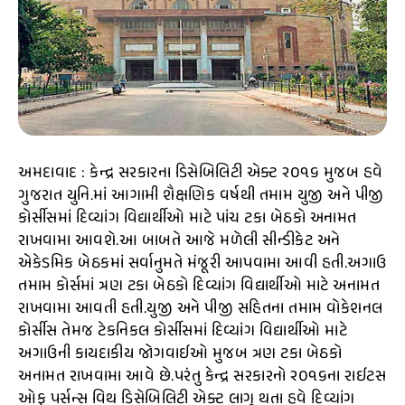
અમદાવાદ : કેન્દ્ર સરકારના ડિસેબિલિટી એક્ટ ૨૦૧૬ મુજબ હવે
ગુજરાત યુનિ.માં આગામી શૈક્ષણિક વર્ષથી તમામ યુજી અને પીજી
કોર્સીસમાં દિવ્યાંગ વિદ્યાર્થીઓ માટે પાંચ ટકા બેઠકો અનામત
રાખવામા આવશે.આ બાબતે આજે મળેલી સીન્ડીકેટ અને
એકેડમિક બેઠકમાં સર્વાનુમતે મંજૂરી આપવામા આવી હતી.અગાઉ
તમામ કોર્સમાં ત્રણ ટકા બેઠકો દિવ્યાંગ વિદ્યાર્થીઓ માટે અનામત
રાખવામા આવતી હતી.યુજી અને પીજી સહિતના તમામ વોકેશનલ
કોર્સીસ તેમજ ટેકનિકલ કોર્સીસમાં દિવ્યાંગ વિદ્યાર્થીઓ માટે
અગાઉની કાયદાકીય જોગવાઈઓ મુજબ ત્રણ ટકા બેઠકો
અનામત રાખવામા આવે છે.પરંતુ કેન્દ્ર સરકારનો ૨૦૧૬ના રાઈટસ
ઓફ પર્સન્સ વિથ ડિસેબિલિટી એક્ટ લાગુ થતા હવે દિવ્યાંગ