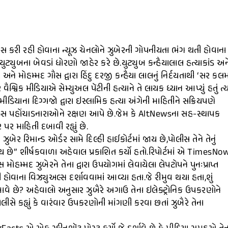
પાસ કરી રહી હોવાના ન્યૂઝ ચેનલોને ઝુબેરની ગોપનીયતા ભંગ થતી હોવાના
્યુબના બેવડાં ધોરણો જાહેર કરે છે.યુટ્યુબ કન્હૈયાલાલ હત્યાકાંડ અન
અને મોહમ્મદ ગૌસ દ્વારા હિંદુ દરજી કન્હૈયા લાલનું નિર્દયતાથી ‘સર કલ
શ્વિક મીડિયાએ સેમ્યુઅલ પૅટીની હત્યાને તે લાયક ધ્યાન આપ્યું હતું ત્ય
િયાના દિગ્ગજો દ્વારા ઇસ્લામિક હત્યા અંગેની માહિતીને સક્રિયપણે
ેસ પહોંચાડનારાઓને રક્ષણ આપે છે.જેમ કે AltNewsના સહ-સ્થાપક
 પર માહિતી દબાવી રહ્યું છે.
 રિમાન્ડ ઓર્ડર સામે દિલ્હી હાઈકોર્ટમાં જાય છે,પોલીસ તેને તેનું
ઈ જાય છે” શીર્ષકવાળા અહેવાલ પ્રકાશિત કર્યો હતો.રિપોર્ટમાં એ TimesNo
હમ્મદ ઝુબેરને તેના દ્વારા ઉપયોગમાં લેવાયેલા લેપટોપને પુનઃપ્રાપ્ત
 હોવાના વિઝ્યુઅલ્સ દર્શાવવામાં આવ્યા હતા.જે રીમુવ થયા હતા,શું
દબાવે છે? અહેવાલો અનુસાર ઝુબૈરે અગાઉ તેના ઇલેક્ટ્રોનિક ઉપકરણોને
પોલીસે કહ્યું કે વારંવાર ઉપકરણોની માંગણી કરવા છતાં ઝુબૈરે તેના