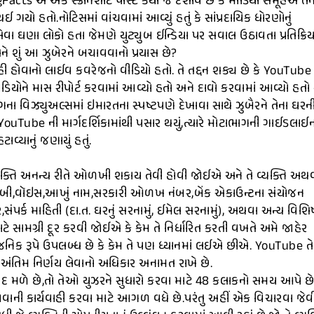
ts એ એક સ્ક્રીનશૉટ પોસ્ટ કર્યો જે દર્શાવે છે કે મીડિયા સમૂહએ તેન
ો હતો.નોટિસમાં વાંચવામાં આવ્યું હતું કે સાંપ્રદાયિક ધોરણોનું
વા ઘણા લોકો હતા જેમણે યુટ્યુબ ઈન્ડિયા પર સવાલ ઉઠાવતા પ્રતિક્રિય
ે શું આ ઝુબેરને બચાવવાનો પ્રયાસ છે?
હી હોવાનો લાઈવ કવરેજનો વીડિયો હતો. તે તદ્દન શક્ય છે કે YouTub
વિડિયોને માસ રીપોર્ટ કરવામાં આવ્યો હતો અને દાવો કરવામાં આવ્યો હતો 
ંગના વિઝ્યુઅલ્સમાં ઇમારતના સ્પષ્ટપણે દેખાવા સાથે ઝુબૈરને તેના ઘરન
ouTube ની માર્ગદર્શિકામાંથી પસાર થયું,ત્યારે મોટાભાગની ગાઈડલાઈ
વ્યાનું જણાયું હતું.
ટે,વ્યક્તિ અનન્ય રીતે ઓળખી શકાય તેવી હોવી જોઈએ અને તે વ્યક્તિ અથ
દ,છબી,વૉઇસ,આખું નામ,સરકારી ઓળખ નંબર,બેંક એકાઉન્ટના સંયોજન
ંપર્ક માહિતી (દા.ત. ઘરનું સરનામું, ઈમેલ સરનામું), અથવા અન્ય વિશિષ
 સામગ્રી દૂર કરવી જોઈએ કે કેમ તે નિર્ધારિત કરતી વખતે અમે જાહેર
વજનિક રૂપે ઉપલબ્ધ છે કે કેમ તે પણ ધ્યાનમાં લઈએ છીએ. YouTube તે
અંગે અંતિમ નિર્ણય લેવાનો અધિકાર અનામત રાખે છે.
 ફરિયાદ મળે છે,તો તેઓ યુઝરને સુધારો કરવા માટે 48 કલાકનો સમય આપે છ
વાની કાર્યવાહી કરવા માટે આગળ વધે છે.પરંતુ અહીં એક વિચારવા જેવ