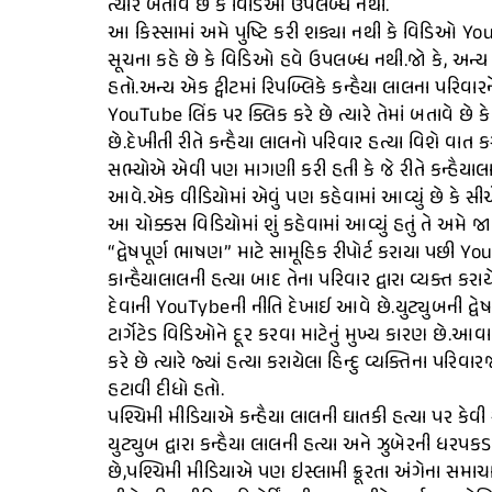
ત્યારે બતાવે છે કે વિડિઓ ઉપલબ્ધ નથી.
આ કિસ્સામાં અમે પુષ્ટિ કરી શક્યા નથી કે વિડિઓ Yo
સૂચના કહે છે કે વિડિઓ હવે ઉપલબ્ધ નથી.જો કે, અન્ય એક
હતો.અન્ય એક ટ્વીટમાં રિપબ્લિકે કન્હૈયા લાલના પરિવાર
YouTube લિંક પર ક્લિક કરે છે ત્યારે તેમાં બતાવે છે 
છે.દેખીતી રીતે કન્હૈયા લાલનો પરિવાર હત્યા વિશે વાત
સભ્યોએ એવી પણ માગણી કરી હતી કે જે રીતે કન્હૈયાલાલ
આવે.એક વીડિયોમાં એવું પણ કહેવામાં આવ્યું છે કે 
આ ચોક્કસ વિડિયોમાં શું કહેવામાં આવ્યું હતું તે અમે 
“દ્વેષપૂર્ણ ભાષણ” માટે સામૂહિક રીપોર્ટ કરાયા પછી Yo
કાન્હૈયાલાલની હત્યા બાદ તેના પરિવાર દ્વારા વ્યક્ત ક
દેવાની YouTybeની નીતિ દેખાઈ આવે છે.યુટ્યુબની દ્વ
ટાર્ગેટેડ વિડિઓને દૂર કરવા માટેનું મુખ્ય કારણ છે.આવ
કરે છે ત્યારે જ્યાં હત્યા કરાયેલા હિન્દુ વ્યક્તિના પર
હટાવી દીધો હતો.
પશ્ચિમી મીડિયાએ કન્હૈયા લાલની ઘાતકી હત્યા પર કેવી
યુટ્યુબ દ્વારા કન્હૈયા લાલની હત્યા અને ઝુબેરની ધ
છે,પશ્ચિમી મીડિયાએ પણ ઇસ્લામી ક્રૂરતા અંગેના સમાચા