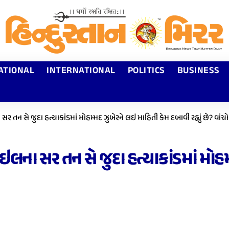
ATIONAL
INTERNATIONAL
POLITICS
BUSINESS
 તન સે જુદા હત્યાકાંડમાં મોહમ્મદ ઝુબેરને લઇ માહિતી કેમ દબાવી રહ્યું છે? વાંચો સ
ઇલના સર તન સે જુદા હત્યાકાંડમાં મોહ