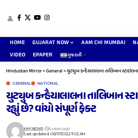
HOME
GUJARAT NOW
AAM CHI MUMBAI
N
VIDEO
EPAPER
ગુજરાતી
▼
Hindustan Mirror
>
General
>
યુટ્યુબ કન્હૈયાલાલના તાલિબાન સ્ટાઇલના સર
GENERAL
NATIONAL
યુટ્યુબ કન્હૈયાલાલના તાલિબાન સ્ટા
રહ્યું છે? વાંચો સંપૂર્ણ ફેક્ટ
HM NEWS
4 years ago
Last updated: 06/07/2022 11:02 AM