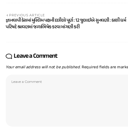
PREVIOUS ARTICLE
જ્ઞાનવાપી કેસમાં મુસ્લિમ પક્ષની દલીલો પૂર્ણ : 12 જુલાઈએ સુનવણી : કાશી ધર્મ
પરિષદે શ્રાવણમાં જળાભિષેક કરવા માંગણી કરી
Leave a Comment
Your email address will not be published.
Required fields are mar