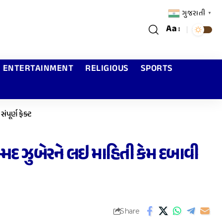
ગુજરાતી
▼
Aa
ENTERTAINMENT
RELIGIOUS
SPORTS
ંપૂર્ણ ફેક્ટ
મ્મદ ઝુબેરને લઇ માહિતી કેમ દબાવી
Share