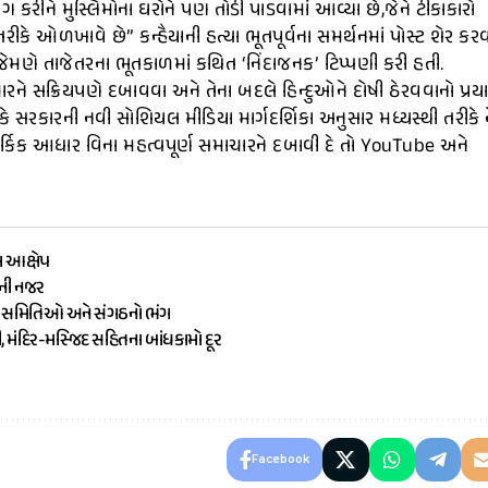
કરીને મુસ્લિમોના ઘરોને પણ તોડી પાડવામાં આવ્યા છે,જેને ટીકાકારો
ીકે ઓળખાવે છે” કન્હૈયાની હત્યા ભૂતપૂર્વના સમર્થનમાં પોસ્ટ શેર કર
જેમણે તાજેતરના ભૂતકાળમાં કથિત ‘નિંદાજનક’ ટિપ્પણી કરી હતી.
ચારને સક્રિયપણે દબાવવા અને તેના બદલે હિન્દુઓને દોષી ઠેરવવાનો પ્રય
ે કે સરકારની નવી સોશિયલ મીડિયા માર્ગદર્શિકા અનુસાર મધ્યસ્થી તરીકે 
તાર્કિક આધાર વિના મહત્વપૂર્ણ સમાચારને દબાવી દે તો YouTube અને
ા આક્ષેપ
ૌની નજર
ામ સમિતિઓ અને સંગઠનો ભંગ
ી, મંદિર-મસ્જિદ સહિતના બાંધકામો દૂર
Facebook