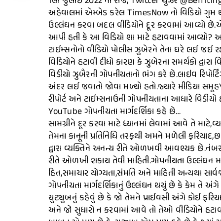
1લી જુલાઈ 2022 ના રોજ, Twitter યુઝર @BeffitingFac
અહેવાલમાં એમ્બેડ કરેલ TimesNow નો વિડિયો ગુમ થઈ ગય
ઉલ્લંઘન કરવા બદલ વીડિયોને દૂર કરવામાં આવ્યો છે.એ
આપી હતી કે આ વિડિયો શા માટે હટાવવામાં આવ્યો? અન
ટાઈમ્સનોનો વીડિયો પોલીસ ઝુબેરને તેના ઘરે લઈ જઈ ર
વિડિયોને હટાવી દીધો કારણ કે ઝુબેરના સમર્થકો દ્વારા 
વિડીયો ઝુબૈરની ગોપનીયતાનો ભંગ કરે છે.લાઇવ રિપોર્ટિ
અંદર લઈ જવાતો જોવા મળ્યો હતો.જ્યારે મીડિયા સમૂહY
રીપોર્ટ અને ટાઈમ્સનાઉની ગોપનીયતાના આધારે વિડીયો હટા
YouTube ગોપનીયતા માર્ગદર્શિકા કહે છે…
સામગ્રીને દૂર કરવા માટે ધ્યાનમાં લેવામાં આવે તે મા
તેમના કાનૂની પ્રતિનિધિ તરફથી અમને મળેલી ફરિયા
દ્વારા વ્યક્તિને અનન્ય રીતે ઓળખવી આવશ્યક છે.નંબર,સ
રીતે ઓળખી શકાય તેવી માહિતી.ગોપનીયતા ઉલ્લંઘન માટે
હિત,સમાચાર યોગ્યતા,સંમતિ અને માહિતી અન્યથા સાર્
ગોપનીયતા માર્ગદર્શિકાનું ઉલ્લંઘન થયું છે કે કેમ તે 
યુટ્યુબનું કહેવું છે કે જો તેમને પ્રાઈવસી અંગે કોઈ
અને જો સુધારો ન કરવામાં આવે તો તેઓ વીડિયોને હટાવ