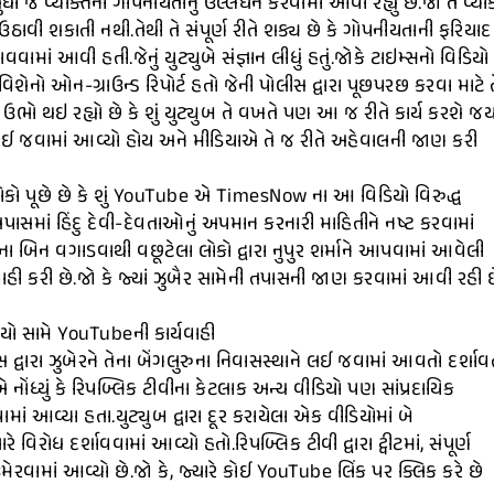
 જે વ્યક્તિની ગોપનીયતાનું ઉલ્લંઘન કરવામાં આવી રહ્યું છે.જો તે વ્યક
ો ઉઠાવી શકાતી નથી.તેથી તે સંપૂર્ણ રીતે શક્ય છે કે ગોપનીયતાની ફરિયાદ
માં આવી હતી.જેનું યુટ્યુબે સંજ્ઞાન લીધું હતું.જોકે ટાઇમ્સનો વિડિયો
શેનો ઓન-ગ્રાઉન્ડ રિપોર્ટ હતો જેની પોલીસ દ્વારા પૂછપરછ કરવા માટે ત
ે ઉભો થઇ રહ્યો છે કે શું યુટ્યુબ તે વખતે પણ આ જ રીતે કાર્ય કરશે જય
થી લઈ જવામાં આવ્યો હોય અને મીડિયાએ તે જ રીતે અહેવાલની જાણ કરી
 લોકો પૂછે છે કે શું YouTube એ TimesNow ના આ વિડિયો વિરુદ્ધ
તપાસમાં હિંદુ દેવી-દેવતાઓનું અપમાન કરનારી માહિતીને નષ્ટ કરવામાં
ા બિન વગાડવાથી વછૂટેલા લોકો દ્વારા નુપુર શર્માને આપવામાં આવેલી
 કરી છે.જો કે જ્યાં ઝુબૈર સામેની તપાસની જાણ કરવામાં આવી રહી 
િયો સામે YouTubeની કાર્યવાહી
 દ્વારા ઝુબેરને તેના બેંગલુરુના નિવાસસ્થાને લઈ જવામાં આવતો દર્શાવ
નોંધ્યું કે રિપબ્લિક ટીવીના કેટલાક અન્ય વીડિયો પણ સાંપ્રદાયિક
ાં આવ્યા હતા.યુટ્યુબ દ્વારા દૂર કરાયેલા એક વીડિયોમાં બે
 વિરોધ દર્શાવવામાં આવ્યો હતો.રિપબ્લિક ટીવી દ્વારા ટ્વીટમાં, સંપૂર્ણ
વામાં આવ્યો છે.જો કે, જ્યારે કોઈ YouTube લિંક પર ક્લિક કરે છે