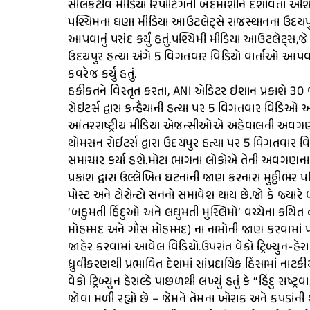
સીલેકટીવ મીડિયા રિપોર્ટિંગની બદમાશીને દર્શાવતા એશ
પશ્ચિમના ઘણા મીડિયા આઉટલેટ્સે રાજસ્થાનના ઉદયપુરમા
આપવાનું પસંદ કર્યું હતું.પશ્ચિમી મીડિયા આઉટલેટ્સ,જે
ઉદયપુર હત્યા અંગે 5 વિગતવાર વિડિયો વાર્તાઓ આપવામ
કવરેજ કર્યું હતું.
હકીકતને વિસ્તૃત કરતા, ANI એડિટર ઇશાન પ્રકાશે 30 જૂને
રોઇટર્સ દ્વારા કન્હૈયાની હત્યા પર 5 વિગતવાર વિડિઓ અન
આંતરરાષ્ટ્રીય મીડિયા એજન્સીઓએ અહેવાલની અવગણના કર
થોમસન રોઈટર્સ દ્વારા ઉદયપુર હત્યા પર 5 વિગતવાર વ
સમાચાર કર્યા હશે.મોટા ભાગના લોકોએ તેની અવગણના કર
પ્રકાશ દ્વારા ઉલ્લેખિત ઘટનાની જાણ કરનારા મુઠ્ઠીભર પ
પોસ્ટ અને ટોરોન્ટો સનનો સમાવેશ થાય છે.જો કે જ્યારે 
‘બહુમતી હિંદુઓ અને લઘુમતી મુસ્લિમો’ વચ્ચેના કથિત દ
મોહમ્મદ અને ગૌસ મોહમ્મદ) ના નામોની જાણ કરવામાં પ
જાહેર કરવામાં આવેલ વિડિયો.ઉપરાંત વેકો ટ્રિબ્યુન-હેરાલ્
ધ્રુવીકરણથી પ્રભાવિત દેશમાં સાંપ્રદાયિક હિંસામાં નાટકીય વ
વેકો ટ્રિબ્યુન હેરાલ્ડે પાછળથી લખ્યું હતું કે “હિંદુ 
જોવા મળી રહ્યો છે – જેમને તેમના ખોરાક અને કપડાંની 