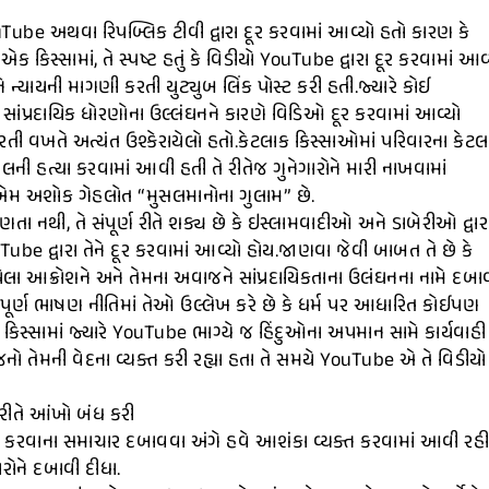
uTube અથવા રિપબ્લિક ટીવી દ્વારા દૂર કરવામાં આવ્યો હતો કારણ કે
 કિસ્સામાં, તે સ્પષ્ટ હતું કે વિડીયો YouTube દ્વારા દૂર કરવામાં આવ
ને ન્યાયની માગણી કરતી યુટ્યુબ લિંક પોસ્ટ કરી હતી.જ્યારે કોઈ
કે સાંપ્રદાયિક ધોરણોના ઉલ્લંઘનને કારણે વિડિઓ દૂર કરવામાં આવ્યો
 કરતી વખતે અત્યંત ઉશ્કેરાયેલો હતો.કેટલાક કિસ્સાઓમાં પરિવારના કેટ
ની હત્યા કરવામાં આવી હતી તે રીતેજ ગુનેગારોને મારી નાખવામાં
સીએમ અશોક ગેહલોત “મુસલમાનોના ગુલામ” છે.
જાણતા નથી, તે સંપૂર્ણ રીતે શક્ય છે કે ઇસ્લામવાદીઓ અને ડાબેરીઓ દ્વાર
uTube દ્વારા તેને દૂર કરવામાં આવ્યો હોય.જાણવા જેવી બાબત તે છે કે
રાયેલા આક્રોશને અને તેમના અવાજને સાંપ્રદાયિકતાના ઉલંઘનના નામે દબા
ેષપૂર્ણ ભાષણ નીતિમાં તેઓ ઉલ્લેખ કરે છે કે ધર્મ પર આધારિત કોઈપણ
ા કિસ્સામાં જ્યારે YouTube ભાગ્યે જ હિંદુઓના અપમાન સામે કાર્યવાહી
િવારજનો તેમની વેદના વ્યક્ત કરી રહ્યા હતા તે સમયે YouTube એ તે વિડીયો
 રીતે આંખો બંધ કરી
રપકડ કરવાના સમાચાર દબાવવા અંગે હવે આશંકા વ્યક્ત કરવામાં આવી રહ
રોને દબાવી દીધા.