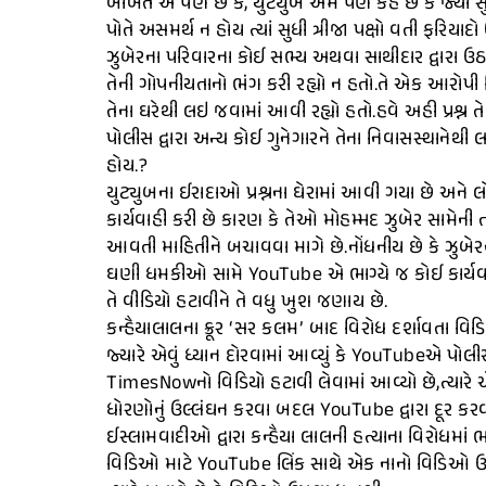
બાબત એ પણ છે કે, યુટ્યુબ એમ પણ કહે છે કે જ્યાં સુધી
પોતે અસમર્થ ન હોય ત્યાં સુધી ત્રીજા પક્ષો વતી ફરિયાદ
ઝુબેરના પરિવારના કોઈ સભ્ય અથવા સાથીદાર દ્વારા ઉઠાવવા
તેની ગોપનીયતાનો ભંગ કરી રહ્યો ન હતો.તે એક આરોપી વિ
તેના ઘરેથી લઇ જવામાં આવી રહ્યો હતો.હવે અહી પ્રશ્ન ત
પોલીસ દ્વારા અન્ય કોઈ ગુનેગારને તેના નિવાસસ્થાને
હોય.?
યુટ્યુબના ઈરાદાઓ પ્રશ્નના ઘેરામાં આવી ગયા છે અને
કાર્યવાહી કરી છે કારણ કે તેઓ મોહમ્મદ ઝુબેર સામેની 
આવતી માહિતીને બચાવવા માગે છે.નોંધનીય છે કે ઝુબેરન
ઘણી ધમકીઓ સામે YouTube એ ભાગ્યે જ કોઈ કાર્યવાહી
તે વીડિયો હટાવીને તે વધુ ખુશ જણાય છે.
કન્હૈયાલાલના ક્રૂર ‘સર કલમ’ બાદ વિરોધ દર્શાવતા વિડ
જ્યારે એવું ધ્યાન દોરવામાં આવ્યું કે YouTubeએ પોલીસ
TimesNowનો વિડિયો હટાવી લેવામાં આવ્યો છે,ત્યારે એ 
ધોરણોનું ઉલ્લંઘન કરવા બદલ YouTube દ્વારા દૂર કરવામ
ઈસ્લામવાદીઓ દ્વારા કન્હૈયા લાલની હત્યાના વિરોધમાં ભારે
વિડિઓ માટે YouTube લિંક સાથે એક નાનો વિડિઓ ઉમેર