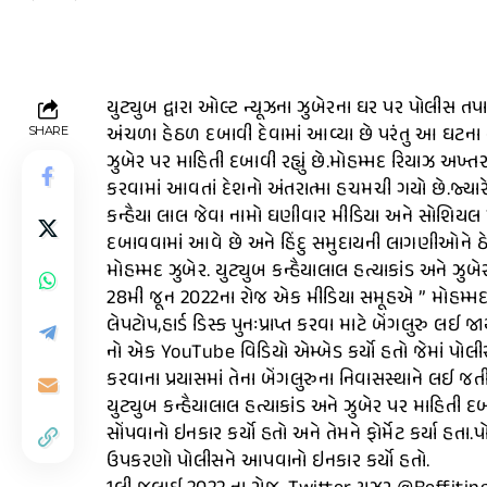
યુટ્યુબ દ્વારા ઓલ્ટ ન્યૂઝના ઝુબેરના ઘર પર પોલીસ ત
અંચળા હેઠળ દબાવી દેવામાં આવ્યા છે પરંતુ આ ઘટના યુટ
SHARE
ઝુબેર પર માહિતી દબાવી રહ્યું છે.મોહમ્મદ રિયાઝ અખ્તર 
કરવામાં આવતાં દેશનો અંતરાત્મા હચમચી ગયો છે.જ્યારે વૈ
કન્હૈયા લાલ જેવા નામો ઘણીવાર મીડિયા અને સોશિયલ મીડ
દબાવવામાં આવે છે અને હિંદુ સમુદાયની લાગણીઓને ઠ
મોહમ્મદ ઝુબેર. યુટ્યુબ કન્હૈયાલાલ હત્યાકાંડ અને ઝુબેર
28મી જૂન 2022ના રોજ એક મીડિયા સમૂહએ ” મોહમ્મદ ઝુબેર
લેપટોપ,હાર્ડ ડિસ્ક પુનઃપ્રાપ્ત કરવા માટે બેંગલુરુ લ
નો એક YouTube વિડિયો એમ્બેડ કર્યો હતો જેમાં પોલીસ મો
કરવાના પ્રયાસમાં તેના બેંગલુરુના નિવાસસ્થાને લઈ જતી
યુટ્યુબ કન્હૈયાલાલ હત્યાકાંડ અને ઝુબેર પર માહિતી 
સોંપવાનો ઇનકાર કર્યો હતો અને તેમને ફોર્મેટ કર્યા હતા.
ઉપકરણો પોલીસને આપવાનો ઇનકાર કર્યો હતો.