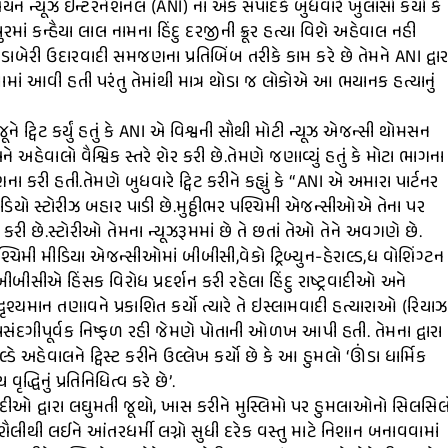
િયન ન્યૂઝ ઇન્ટરનેશનલ (ANI) ના એક સંપાદકે બુધવારે ખુલાસો કર્યો કે
ં કન્હૈયા લાલ નામના હિંદુ દરજીની ક્રૂર હત્યા વિશે અહેવાલ નહી
 ડાબેરી ઉદારવાદી સમજણના પ્રતિબિંબ તરીકે કામ કરે છે તેમને ANI દ્વાર
ાં આવી હતી પરંતુ તેમાંથી માત્ર થોડા જ લોકોએ આ ભયાનક હત્યાનું
 ટ્વિટ કર્યું હતું કે ANI એ વિશ્વની સૌથી મોટી ન્યૂઝ એજન્સી થોમસન
ે અહેવાલો વૈશ્વિક સ્તરે શેર કરી છે.તેમણે જણાવ્યું હતું કે મોટા ભાગના
ી હતી.તેમણે બુધવારે ટ્વિટ કરીને કહ્યું કે “ANI એ અમારા પાર્ટનર
િડિયો સ્ટોરીઝ બહાર પાડી છે.મુઠ્ઠીભર પશ્ચિમી એજન્સીઓએ તેના પર
ી છે.સ્ટોરીઓ તેમના ન્યૂઝરૂમમાં છે તે છતાં તેઓ તેને અવગણે છે.
શ્ચિમી મીડિયા એજન્સીઓમાં બીબીસી,વેકો ટ્રિબ્યુન-હેરાલ્ડ,ધ વોશિંગ્ટન
બીબીસીએ હિંસક વિરોધ પ્રદર્શન કરી રહેલા હિંદુ રાષ્ટ્રવાદીઓ અને
ૃશ્યમાન તણાવને પ્રકાશિત કર્યો ત્યારે તે ઇસ્લામવાદી હત્યારાઓ (રિયાઝ
સંદગીપૂર્વક નિષ્ફળ રહી જેમણે પોતાની ઓળખ આપી હતી. તેમના દ્વારા
ડે અહેવાલને ટ્વિસ્ટ કરીને ઉલ્લેખ કર્યો છે કે આ હુમલો ‘ઊંડા ધાર્મિક
ૃદ્ધિનું પ્રતિનિધિત્વ કરે છે’.
રાષ્ટ્રવાદીઓ દ્વારા લઘુમતી જૂથો, ખાસ કરીને મુસ્લિમો પર હુમલાઓનો સિલસિલ
શૈલીથી લઈને આંતરધર્મી લગ્નો સુધી દરેક વસ્તુ માટે નિશાન બનાવવામાં