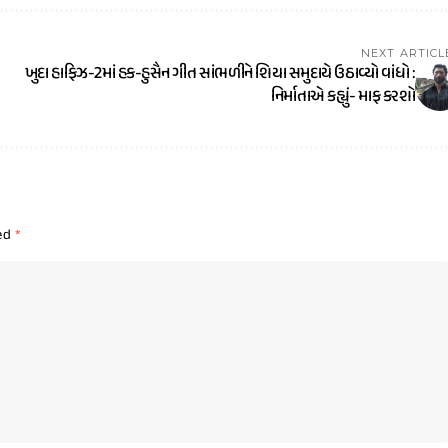
NEXT ARTICL
ખુદા હાફિઝ-2માં હક-હુસૈન ગીત સાંભળીને શિયા સમુદાયે ઉઠાવ્યો વાંધો :
નિર્માતાએ કહ્યું- માફ કરશો
ked
*