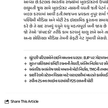
આવ્યા છે.કેટલાક ભારતીય રાજ્યોમાં બુલડોઝરનો ઉપયોગ 
લઘુમતી જૂથ સામે બુલડોઝર ન્યાયની વધતી જતી પેટર્ન તર
બદલ કરવામાં આવી હતી.ભાજપના પ્રવક્તા નુપુર શર્મા 
પશ્ચિમી મીડિયા અને મોટી ટેક ઇસ્લામિક ક્રૂરતાના સમા
કરે છે તે યાદ રાખવું વધુને વધુ મહત્વપૂર્ણ બની જાય છ
જો તેઓ ‘સંપાદકો’ તરીકે કામ કરવાનું ચાલુ રાખે અને 
અન્ય સોશિયલ મીડિયા તેમની સેફટી નેટ ગુમાવી બેસશે.
ચૂંટણી પરિણામોને લઈને મમતાના ધરણા : BJP પર ગોટાળાન
સુરત પાલિકામાં કમિટી રચનાની તૈયારી, અંતિમ નિર્ણય પર સ
આંતરિક અસંતોષ વચ્ચે મમતાનો મોટો નિર્ણય, TMCની તમ
કાશી રેલવે સ્ટેશન વિકાસ માટે વારાણસીમાં મધરાતે કાર્યવાહ
રવીના ટંડનના ભાઈના ઘરમાંથી ₹25 લાખની ચોરી
Share This Article